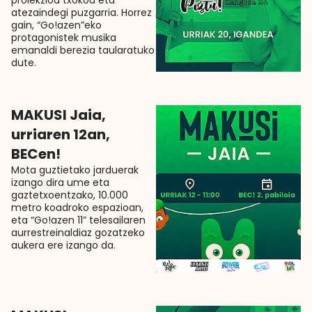
proiekzioa txokoa eta
atezaindegi puzgarria. Horrez
gain, “Go!azen”eko
protagonistek musika
emanaldi berezia taularatuko
dute.
MAKUSI Jaia,
urriaren 12an,
BECen!
Mota guztietako jarduerak
izango dira ume eta
gaztetxoentzako, 10.000
metro koadroko espazioan,
eta “Go!azen 11” telesailaren
aurrestreinaldiaz gozatzeko
aukera ere izango da.