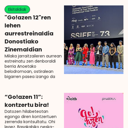
Ekitaldiak
"Go!azen 12"ren
lehen
aurrestreinaldia
Donostiako
Zinemaldian
Milaka jarraitzaileren aurrean
estreinatu zen denboraldi
berria Anoetako
belodromoan, ostiralean
bigarren pasea izango da
“Go!azen 11”:
kontzertu bira!
Datozen hilabeteotan
egongo diren kontzertuen
zerrenda kontsultatu. Ohi
legez, Basakabiko neska-