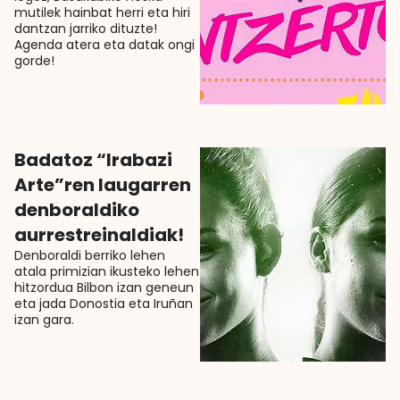
mutilek hainbat herri eta hiri
dantzan jarriko dituzte!
Agenda atera eta datak ongi
gorde!
Badatoz “Irabazi
Arte”ren laugarren
denboraldiko
aurrestreinaldiak!
Denboraldi berriko lehen
atala primizian ikusteko lehen
hitzordua Bilbon izan geneun
eta jada Donostia eta Iruñan
izan gara.