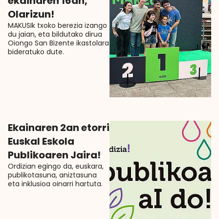
ekainaren 16an,
Olarizun!
MAKUSIk txoko berezia izango
du jaian, eta bildutako dirua
Oiongo San Bizente ikastolara
bideratuko dute.
Ekainaren 2an etorri
Euskal Eskola
Publikoaren Jaira!
Ordizian egingo da, euskara,
publikotasuna, aniztasuna
eta inklusioa oinarri hartuta.