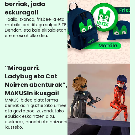
berriak, jada
eskuragai!
Toalla, txanoa, frisbee-a eta
motxila jarri ditugu salgai EITB
Dendan, eta kale ekitaldietan
ere erosi ahalko dira.
“Miragarri:
Ladybug eta Cat
Noirren abenturak”,
MAKUSIn ikusgai!
MAKUSI bideo plataforma
berriak adin guztietako umeei
eta gaztetxoei zuzendutako
edukiak eskaintzen ditu,
euskaraz, nonahi eta noiznahi
ikusteko.