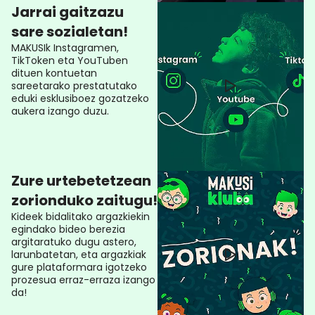
Jarrai gaitzazu
sare sozialetan!
MAKUSIk Instagramen,
TikToken eta YouTuben
dituen kontuetan
sareetarako prestatutako
eduki esklusiboez gozatzeko
aukera izango duzu.
Zure urtebetetzean
zorionduko zaitugu!
Kideek bidalitako argazkiekin
egindako bideo berezia
argitaratuko dugu astero,
larunbatetan, eta argazkiak
gure plataformara igotzeko
prozesua erraz-erraza izango
da!