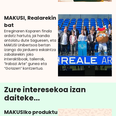
MAKUSI, Realarekin
bat
Erreginaren Koparen finala
ardatz hartuta, jai handia
antolatu dute Saguesen, eta
MAKUSI Unibertsoa bertan
izango da jarduera eskaintza
zabalarekin: joko
interaktiboak, tailerrak,
“Irabazi Arte” gunea eta
“Go!azen” kontzertua.
Zure interesekoa izan
daiteke...
MAKUSIko produktu