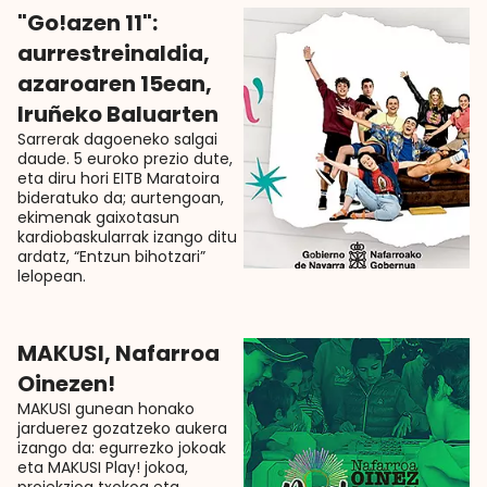
"Go!azen 11":
aurrestreinaldia,
azaroaren 15ean,
Iruñeko Baluarten
Sarrerak dagoeneko salgai
daude. 5 euroko prezio dute,
eta diru hori EITB Maratoira
bideratuko da; aurtengoan,
ekimenak gaixotasun
kardiobaskularrak izango ditu
ardatz, “Entzun bihotzari”
lelopean.
MAKUSI, Nafarroa
Oinezen!
MAKUSI gunean honako
jarduerez gozatzeko aukera
izango da: egurrezko jokoak
eta MAKUSI Play! jokoa,