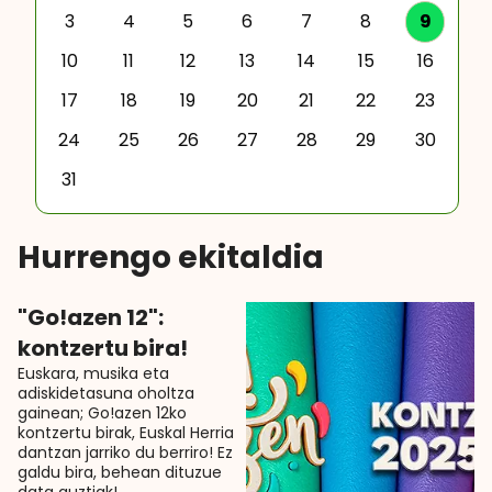
3
4
5
6
7
8
9
10
11
12
13
14
15
16
17
18
19
20
21
22
23
24
25
26
27
28
29
30
31
Hurrengo ekitaldia
"Go!azen 12":
kontzertu bira!
Euskara, musika eta
adiskidetasuna oholtza
gainean; Go!azen 12ko
kontzertu birak, Euskal Herria
dantzan jarriko du berriro! Ez
galdu bira, behean dituzue