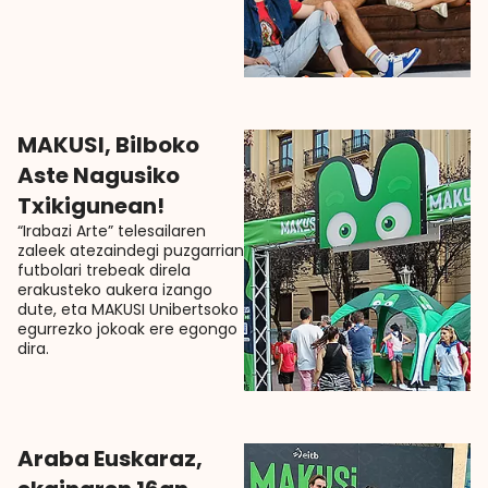
MAKUSI, Bilboko
Aste Nagusiko
Txikigunean!
“Irabazi Arte” telesailaren
zaleek atezaindegi puzgarrian
futbolari trebeak direla
erakusteko aukera izango
dute, eta MAKUSI Unibertsoko
egurrezko jokoak ere egongo
dira.
Araba Euskaraz,