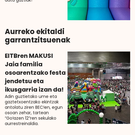
data guztiak!
Aurreko ekitaldi
garrantzitsuenak
EITBren MAKUSI
Jaia familia
osoarentzako festa
jendetsu eta
ikusgarria izan da!
Adin guztietako ume eta
gaztetxoentzako ekintzak
antolatu ziren BEC!en, egun
osoan zehar, tartean
“Go!azen 12”ren sekulako
aurrestreinaldia.