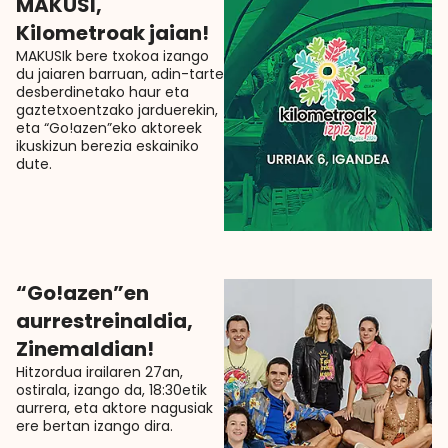
MAKUSI,
Kilometroak jaian!
MAKUSIk bere txokoa izango
du jaiaren barruan, adin-tarte
desberdinetako haur eta
gaztetxoentzako jarduerekin,
eta “Go!azen”eko aktoreek
ikuskizun berezia eskainiko
dute.
“Go!azen”en
aurrestreinaldia,
Zinemaldian!
Hitzordua irailaren 27an,
ostirala, izango da, 18:30etik
aurrera, eta aktore nagusiak
ere bertan izango dira.