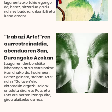
lagunentzako tokia egongo
da; beraz, hitzordua galdu
nahi ez baduzu, azkar ibili eta
izena eman!
“Irabazi Arte!”ren
aurrestreinaldia,
abenduaren 8an,
Durangoko Azokan
Laugarren denboraldiko
lehenengo atala estreinakoz
ikusi ahalko da, Irudienean.
Horrez gainera, “Irabazi Arte”
nahiz “Go!azen”eko
aktoreekin argazki-saioak
antolatu dira, eta Potx eta
Lotx ere bertan izango dira,
giroa alaitzeko asmoz.