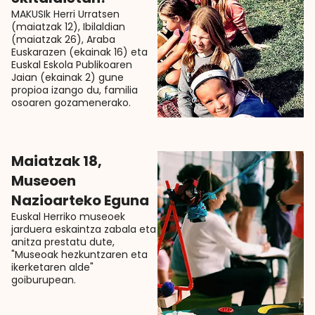
MAKUSIk Herri Urratsen
(maiatzak 12), Ibilaldian
(maiatzak 26), Araba
Euskarazen (ekainak 16) eta
Euskal Eskola Publikoaren
Jaian (ekainak 2) gune
propioa izango du, familia
osoaren gozamenerako.
Maiatzak 18,
Museoen
Nazioarteko Eguna
Euskal Herriko museoek
jarduera eskaintza zabala eta
anitza prestatu dute,
"Museoak hezkuntzaren eta
ikerketaren alde"
goiburupean.