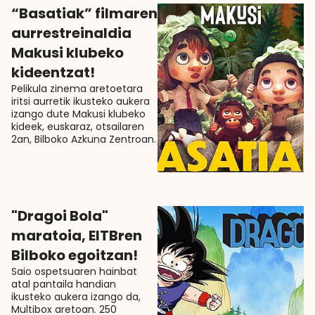
“Basatiak” filmaren
aurrestreinaldia
Makusi klubeko
kideentzat!
Pelikula zinema aretoetara
iritsi aurretik ikusteko aukera
izango dute Makusi klubeko
kideek, euskaraz, otsailaren
2an, Bilboko Azkuna Zentroan.
"Dragoi Bola"
maratoia, EITBren
Bilboko egoitzan!
Saio ospetsuaren hainbat
atal pantaila handian
ikusteko aukera izango da,
Multibox aretoan. 250