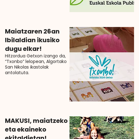
Maiatzaren 26an
Ibilaldian ikusiko
dugu elkar!
Hitzordua Getxon izango da,
“Txonbo” lelopean, Algortako
San Nikolas ikastolak
antolatuta.
MAKUSI, maiatzeko
eta ekaineko
ekitaldietan!