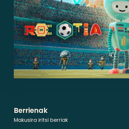
Berrienak
Makusira iritsi berriak