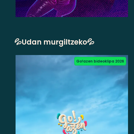
💦Udan murgiltzeko💦
Go!azen bideoklipa 2026