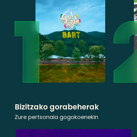
Bizitzako gorabeherak
Zure pertsonaia gogokoenekin