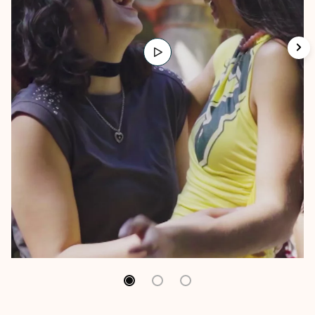
Hona hemen KAIA! "Go!azen 13"ko pertsonaia
berrietako bat!