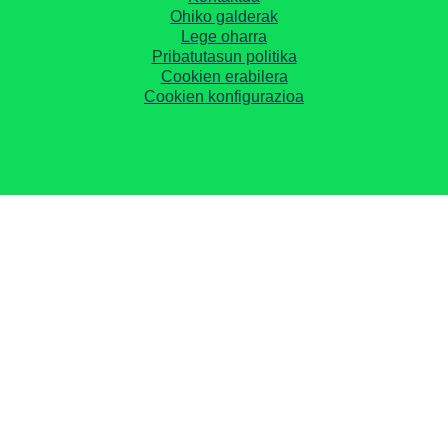
Ohiko galderak
Lege oharra
Pribatutasun politika
Cookien erabilera
Cookien konfigurazioa