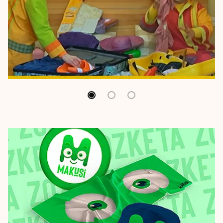
🌞 Gaurkoan gogora ekarri nahi izan dugu
Potx eta Lotx -en 2024ko UDAKO KANTA 🌊