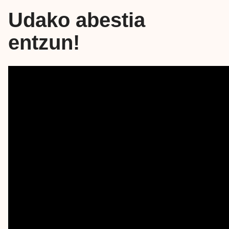
Udako abestia
entzun!