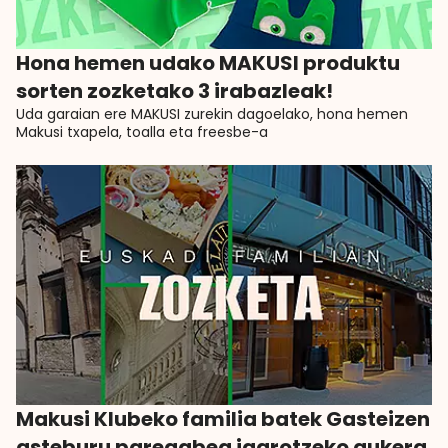
Hona hemen udako MAKUSI produktu
sorten zozketako 3 irabazleak!
Uda garaian ere MAKUSI zurekin dagoelako, hona hemen
Makusi txapela, toalla eta freesbe-a
Makusi Klubeko familia batek Gasteizen
asteburu paregabea igarotzeko aukera