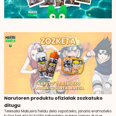
Narutoren produktu ofizialak zozkatuko
ditugu
Telesaila Makusira heldu dela ospatzeko, janaria eramateko
kutxa bat eta bi botila irabazteko aukera izango duzue