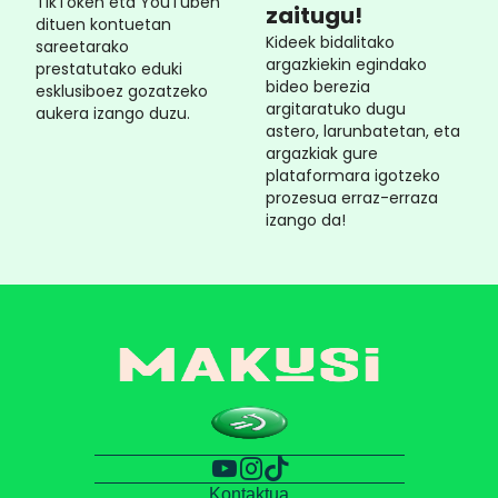
TikToken eta YouTuben
zaitugu!
dituen kontuetan
Kideek bidalitako
sareetarako
argazkiekin egindako
prestatutako eduki
bideo berezia
esklusiboez gozatzeko
argitaratuko dugu
aukera izango duzu.
astero, larunbatetan, eta
argazkiak gure
plataformara igotzeko
prozesua erraz-erraza
izango da!
Kontaktua