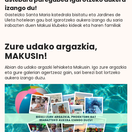
izango du!
Gasteizko Santa Maria katedrala bisitatu eta Jardines de
Uleta hotelean gau bat igarotzeko aukera izango du saria
irabazten duen Makusi klubeko kideak eta haren familiak
Zure udako argazkia,
MAKUSIn!
Abian da udako argazki lehiaketa Makusin. Igo zure argazkia
eta gure galerian agertzeaz gain, sari berezi bat lortzeko
aukera izango duzu.