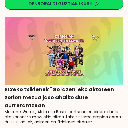
DENBORALDI GUZTIAK IKUSI!
Etxeko txikienek "Go!azen"eko aktoreen
zorion mezua jaso ahalko dute
aurrerantzean
Maitane, Garazi, Alaia eta Bosko pertsonaien bideo, ahots
eta zoriontze mezuekin elikatutako sistema propioa garatu
du EITBLab-ek, adimen artifizialaren bitartez.