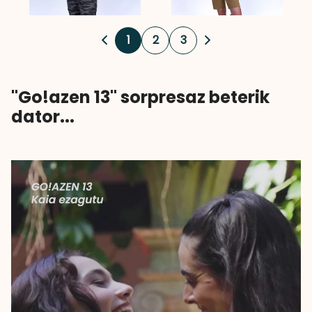
1
2
3
"Go!azen 13" sorpresaz beterik
dator...