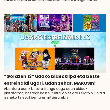
“Go!azen 13” udako bideoklipa eta beste
estreinaldi ugari, udan zehar, MAKUSIn!
Abentura berriz beteta izango dugu udan bideo-
plataforma, besteak beste, “Ultra Violet eta Eskorpioi Beltza
izeneko telesail berriaren iritsierarekin.