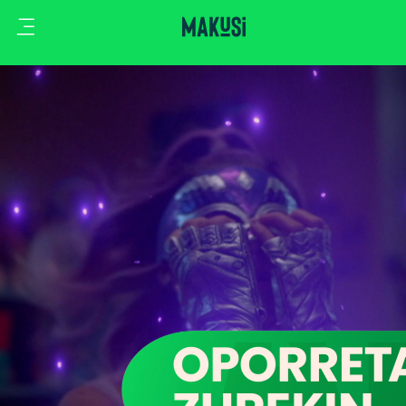
Ikusi
Kluba
Klisk