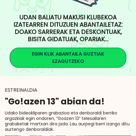
UDAN BALIATU MAKUSI KLUBEKOA
IZATEARREN DITUZUEN ABANTAILETAZ:
DOAKO SARRERAK ETA DESKONTUAK,
BISITA GIDATUAK, OPARIAK...
EGIN KLIK ABANTAILA GUZTIAK
EZAGUTZEKO
ESTREINALDIA
"Go!azen 13" abian da!
Udako bideokliparen grabazioa eta denboraldi berriko
argazkiak egin ondoren, “Goazen 13” telesailaren
grabaketak martxan dira jada. Lau aurpegi berri izango ditu
aurtengo denboraldiak.