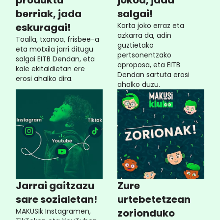
produktu
jokoa, jada
berriak, jada
salgai!
eskuragai!
Karta joko erraz eta
azkarra da, adin
Toalla, txanoa, frisbee-a
guztietako
eta motxila jarri ditugu
pertsonentzako
salgai EITB Dendan, eta
aproposa, eta EITB
kale ekitaldietan ere
Dendan sartuta erosi
erosi ahalko dira.
ahalko duzu.
Jarrai gaitzazu
Zure
sare sozialetan!
urtebetetzean
MAKUSIk Instagramen,
zorionduko