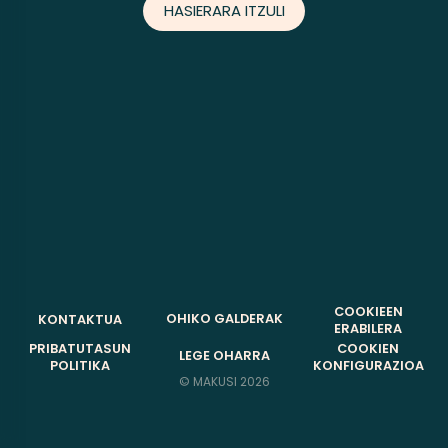
HASIERARA ITZULI
COOKIEEN
OHIKO GALDERAK
KONTAKTUA
ERABILERA
PRIBATUTASUN
COOKIEN
LEGE OHARRA
POLITIKA
KONFIGURAZIOA
©
MAKUSI 2026