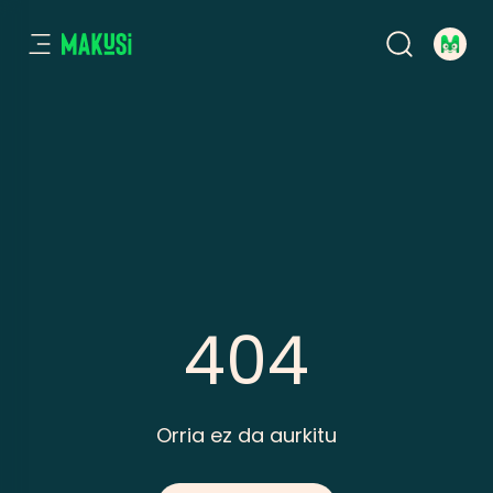
404
Orria ez da aurkitu