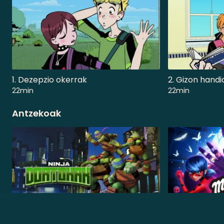
1. Dezepzio okerrak
2. Gizon handi
22min
22min
Antzekoak