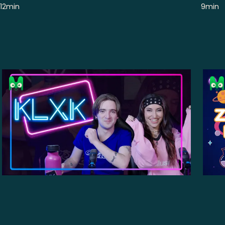
12min
9min