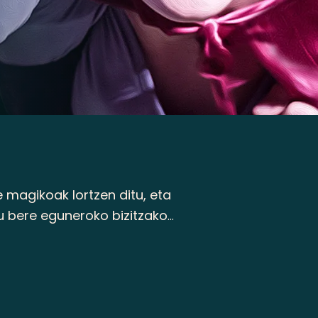
magikoak lortzen ditu, eta
u bere eguneroko bizitzako
Partekatu
Power Up