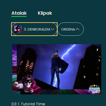
Atalak
Klipak
3. DENBORALDIA
ORDENA
D3: 1. Tutorial Time