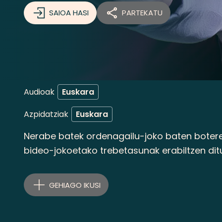
SAIOA HASI
PARTEKATU
Audioak
Euskara
Azpidatziak
Euskara
Nerabe batek ordenagailu-joko baten botere 
bideo-jokoetako trebetasunak erabiltzen dit
desafioak gainditzeko.
GEHIAGO IKUSI