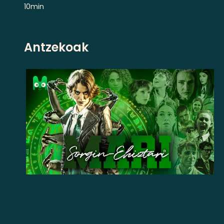
10min
Antzekoak