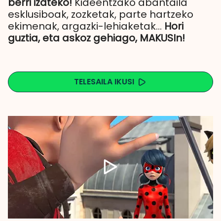
berri izateko!
Kideentzako abantaila
esklusiboak, zozketak, parte hartzeko
ekimenak, argazki-lehiaketak...
Hori
guztia, eta askoz gehiago, MAKUSIn!
TELESAILA IKUSI