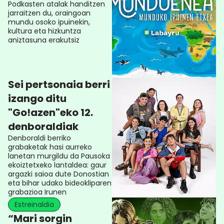
Podkasten atalak handitzen
jarraitzen du, oraingoan
mundu osoko ipuinekin,
kultura eta hizkuntza
aniztasuna erakutsiz
Sei pertsonaia berri
izango ditu
"Go!azen"eko 12.
denboraldiak
Denboraldi berriko
grabaketak hasi aurreko
lanetan murgildu da Pausoka
ekoiztetxeko lantaldea: gaur
argazki saioa dute Donostian
eta bihar udako bideokliparen
grabazioa Irunen
Estreinaldia
“Mari sorgin