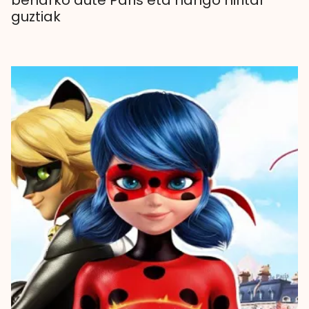
beharko dute Paris eta hango hiritar
guztiak