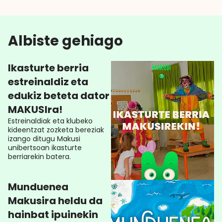
Albiste gehiago
Ikasturte berria
estreinaldiz eta
edukiz beteta dator
MAKUSIra!
Estreinaldiak eta klubeko
kideentzat zozketa bereziak
izango ditugu Makusi
unibertsoan ikasturte
berriarekin batera.
Munduenea
Makusira heldu da
hainbat ipuinekin