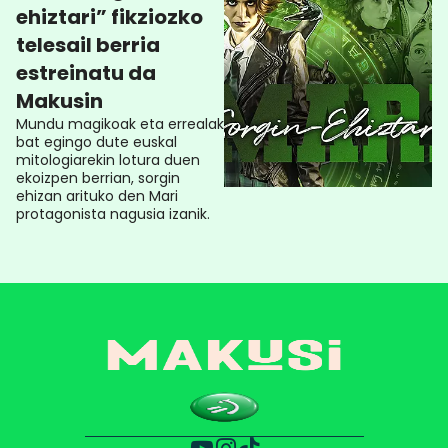
ehiztari” fikziozko
telesail berria
estreinatu da
Makusin
Mundu magikoak eta errealak
bat egingo dute euskal
mitologiarekin lotura duen
ekoizpen berrian, sorgin
ehizan arituko den Mari
protagonista nagusia izanik.