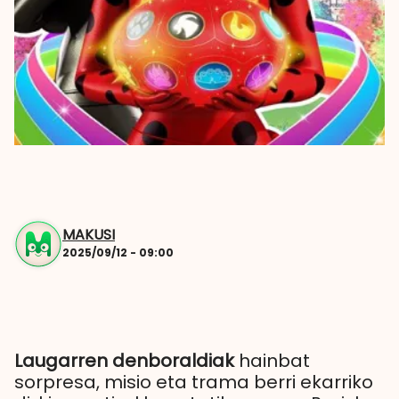
MAKUSI
2025/09/12 - 09:00
Laugarren denboraldiak
hainbat
sorpresa, misio eta trama berri ekarriko