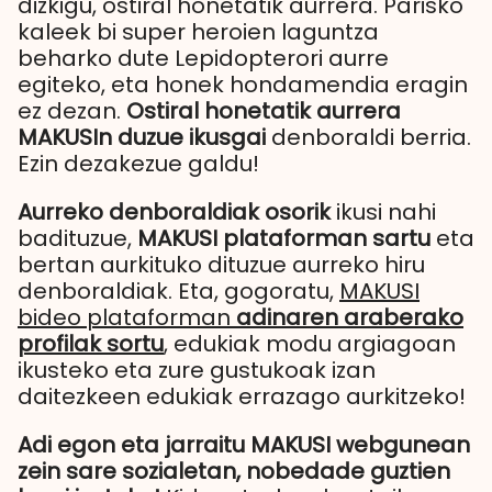
dizkigu, ostiral honetatik aurrera. Parisko
kaleek bi super heroien laguntza
beharko dute Lepidopterori aurre
egiteko, eta honek hondamendia eragin
ez dezan.
Ostiral honetatik aurrera
MAKUSIn duzue ikusgai
denboraldi berria.
Ezin dezakezue galdu!
Aurreko denboraldiak osorik
ikusi nahi
badituzue,
MAKUSI plataforman sartu
eta
bertan aurkituko dituzue aurreko hiru
denboraldiak. Eta, gogoratu,
MAKUSI
bideo plataforman
adinaren araberako
profilak sortu
, edukiak modu argiagoan
ikusteko eta zure gustukoak izan
daitezkeen edukiak errazago aurkitzeko!
Adi egon eta jarraitu MAKUSI webgunean
zein sare sozialetan, nobedade guztien