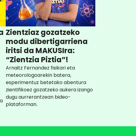
a
Zientziaz gozatzeko
modu dibertigarriena
iritsi da MAKUSIra:
“Zientzia Piztia”!
Arnaitz Fernandez fisikari eta
meteorologoarekin batera,
esperimentuz betetako abentura
zientifikoez gozatzeko aukera izango
,
dugu aurrerantzean bideo-
oa
plataforman.