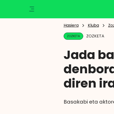
Ikusi
Kluba
Klisk
Hasiera
Kluba
Zo
Aktualitatea
ZOZKETA
ZOZKETA
Ekintzak
Berriak
Jada ba
Zozketak
Zorionak
denbora
Argazkiak
Abantailak
Eragiketaren emaitza
diren ir
Basakabi eta aktor