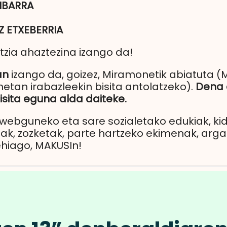
 IBARRA
Z ETXEBERRIA
tzia ahaztezina izango da!
an
izango da, goizez, Miramonetik abiatuta (
etan irabazleekin bisita antolatzeko).
Dena 
bisita eguna alda daiteke.
 webguneko eta sare sozialetako edukiak, k
ak, zozketak, parte hartzeko ekimenak, argazk
ehiago, MAKUSIn!