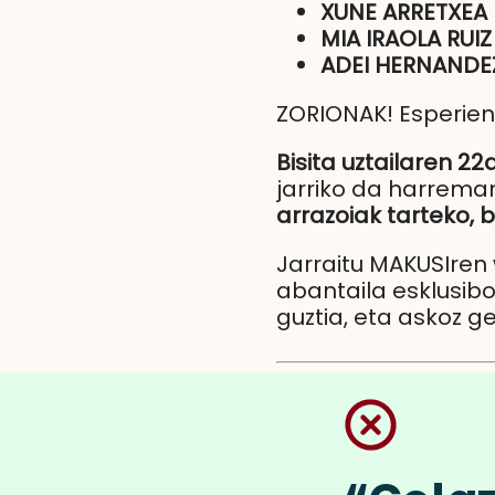
XUNE ARRETXEA
MIA IRAOLA RUIZ
ADEI HERNANDE
ZORIONAK! Esperien
Bisita uztailaren 22
jarriko da harreman
arrazoiak tarteko, 
Jarraitu MAKUSIren
abantaila esklusibo
guztia, eta askoz g