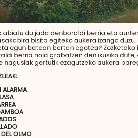
k abiatu du jada denboraldi berria eta aurte
sakabira bisita egiteko aukera izango duzu.
eta egun batean bertan egotea? Zozketako 
aldi berria nola grabatzen den ikusiko dute,
e nagusiak gertutik ezagutzeko aukera pare
ZLEAK:
I ALARMA
LASA
ARREA
 GAMBOA
JADOS
LLADO
 DEL OLMO