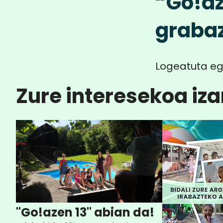
“Go!az
grabaz
Logeatuta eg
Zure interesekoa iza
"Go!azen 13" abian da!