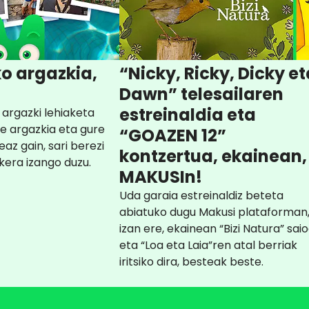
o argazkia,
“Nicky, Ricky, Dicky et
Dawn” telesailaren
estreinaldia eta
argazki lehiaketa
re argazkia eta gure
“GOAZEN 12”
az gain, sari berezi
kontzertua, ekainean,
kera izango duzu.
MAKUSIn!
Uda garaia estreinaldiz beteta
abiatuko dugu Makusi plataforman
izan ere, ekainean “Bizi Natura” sai
eta “Loa eta Laia”ren atal berriak
iritsiko dira, besteak beste.