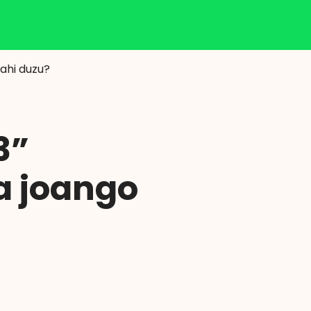
Klisk
ahi duzu?
3”
a joango