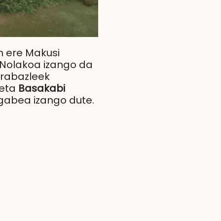
n ere Makusi
 Nolakoa izango da
irabazleek
 eta
Basakabi
gabea izango dute.