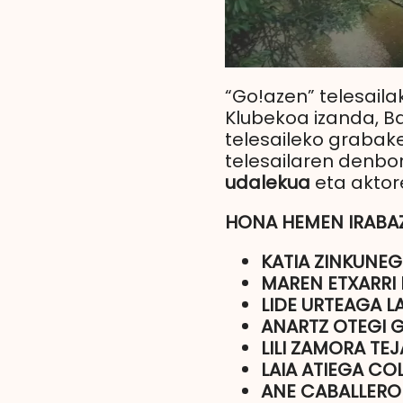
“Go!azen” telesaila
Klubekoa izanda, Ba
telesaileko grabak
telesailaren denbor
udalekua
eta aktor
HONA HEMEN IRABA
KATIA ZINKUNEG
MAREN ETXARRI 
LIDE URTEAGA L
ANARTZ OTEGI
LILI ZAMORA TE
LAIA ATIEGA CO
ANE CABALLERO