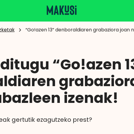
zketak
“Go!azen 13” denboraldiaren grabaziora joan n
ditugu “Go!azen 1
ldiaren grabazior
abazleen izenak!
eak gertutik ezagutzeko prest?