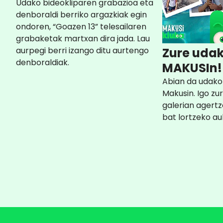
Udako bideokliparen grabazioa eta
denboraldi berriko argazkiak egin
ondoren, “Goazen 13” telesailaren
grabaketak martxan dira jada. Lau
aurpegi berri izango ditu aurtengo
Zure udak
denboraldiak.
MAKUSIn!
Abian da udako 
Makusin. Igo zu
galerian agertze
bat lortzeko au