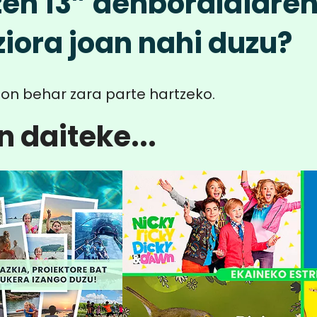
en 13” denboraldiare
iora joan nahi duzu?
on behar zara parte hartzeko.
n daiteke...