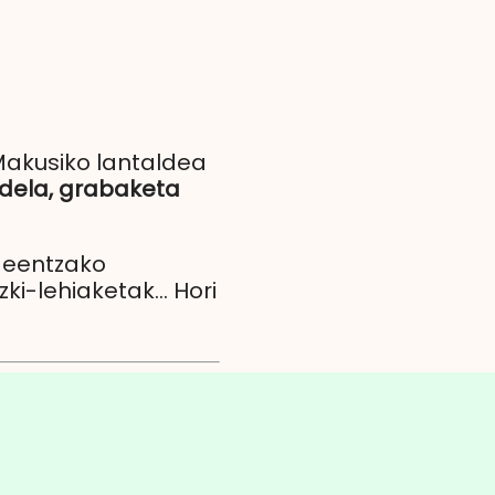
Makusiko lantaldea
dela,
grabaketa
ideentzako
i-lehiaketak... Hori