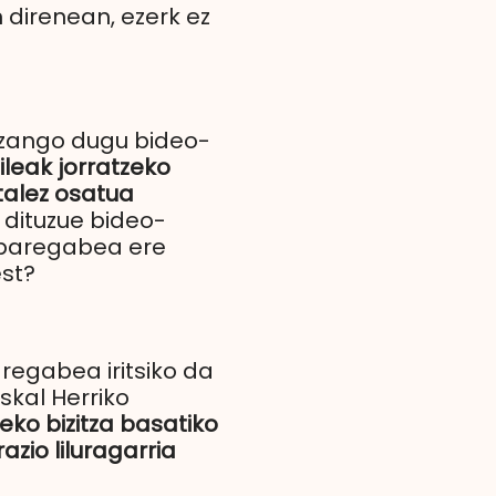
 direnean, ezerk ez
 izango dugu bideo-
ileak jorratzeko
talez osatua
 dituzue bideo-
 paregabea ere
est?
regabea iritsiko da
skal Herriko
eko bizitza basatiko
azio liluragarria