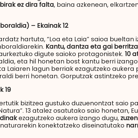
irak ez dira falta
, baina azkenean, elkartzen
nboraldia) – Ekainak 12
rdatz hartuta, “Loa eta Laia” saioa bueltan
nboraldiarekin.
Kantu, dantza eta gai berritza
aurkeztuko digute saioko protagonistek.
10 a
ia, eta hil honetan bost kantu berri izango
ta Laiaren lagun berriak ezagutzeko aukera
ldi berri honetan. Gorputzak astintzeko pr
k 19
rtutik bizitzea gustuko duzuenontzat saio pa
Natura”. 13 atalez osatutako saio honetan, Eu
dinak
ezagutzeko aukera izango dugu,
zuzen
 naturarekin konektatzeko diseinatutako
narr