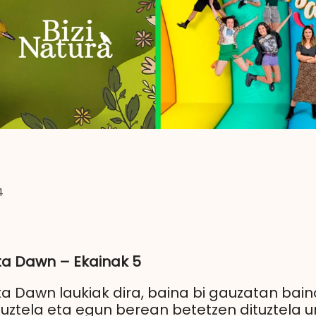
4
 eta Dawn – Ekainak 5
eta Dawn laukiak dira, baina bi gauzatan bain
uztela eta egun berean betetzen dituztela u