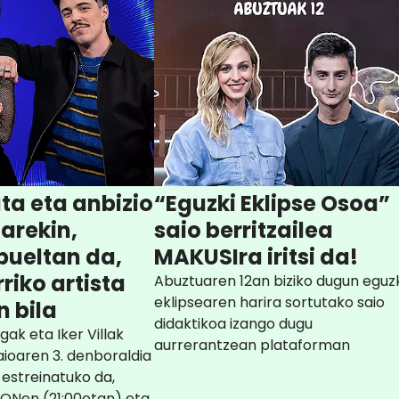
uta eta anbizio
“Eguzki Eklipse Osoa”
arekin,
saio berritzailea
bueltan da,
MAKUSIra iritsi da!
riko artista
Abuztuaren 12an biziko dugun eguz
eklipsearen harira sortutako saio
 bila
didaktikoa izango dugu
ak eta Iker Villak
aurrerantzean plataforman
aioaren 3. denboraldia
 estreinatuko da,
 ONen (21:00etan) eta