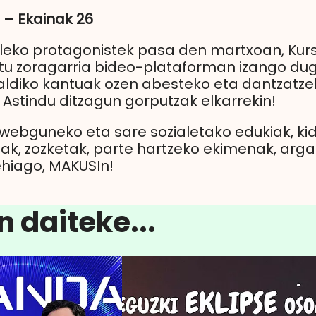
 – Ekainak 26
aileko protagonistek pasa den martxoan, Kur
tu zoragarria bideo-plataforman izango dugu
diko kantuak ozen abesteko eta dantzatzek
Astindu ditzagun gorputzak elkarrekin!
 webguneko eta sare sozialetako edukiak, k
ak, zozketak, parte hartzeko ekimenak, argazk
ehiago, MAKUSIn!
n daiteke...