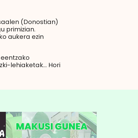
saalen (Donostian)
 primizian.
o aukera ezin
ideentzako
i-lehiaketak... Hori