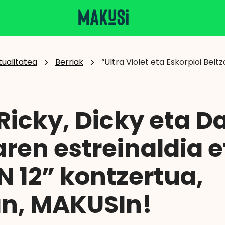
tualitatea
Berriak
“Ultra Violet eta Eskorpioi Bel
 Ricky, Dicky eta 
aren estreinaldia e
 12” kontzertua,
n, MAKUSIn!