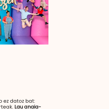
o ez datoz bat:
rteak.
Lau anaia-