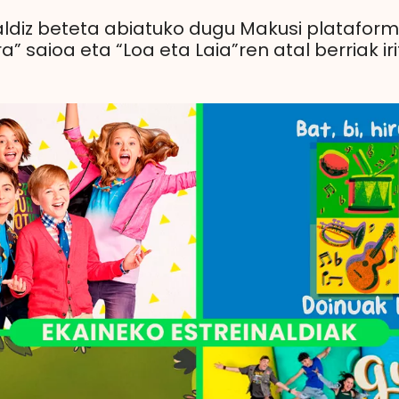
ldiz beteta abiatuko dugu Makusi plataforma
a” saioa eta “Loa eta Laia”ren atal berriak iri