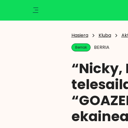
Ikusi
Kluba
Klisk
Aktualitatea
Hasiera
Kluba
Ak
Ekintzak
BERRIA
Berriak
Berriak
Zozketak
“Nicky,
Zorionak
Argazkiak
telesail
Abantailak
Eragiketaren emaitza
“GOAZEN
ekainea