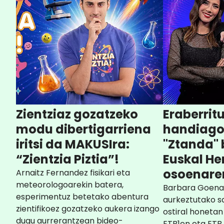
Zientziaz gozatzeko
Eraberrit
modu dibertigarriena
handiago
iritsi da MAKUSIra:
"Ztanda" 
“Zientzia Piztia”!
Euskal Her
osoenaren
Arnaitz Fernandez fisikari eta
meteorologoarekin batera,
Barbara Goenag
esperimentuz betetako abentura
aurkeztutako s
zientifikoez gozatzeko aukera izango
ostiral honetan
dugu aurrerantzean bideo-
ETB1en eta ETB