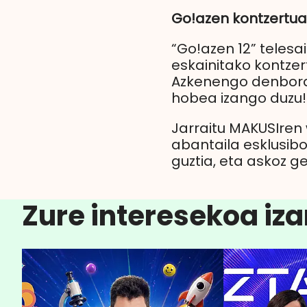
Go!azen kontzertua
“Go!azen 12” teles
eskainitako kontzer
Azkenengo denboral
hobea izango duzu! 
Jarraitu MAKUSIren
abantaila esklusibo
guztia, eta askoz g
Zure interesekoa iza