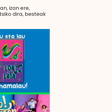
n, izan ere,
tsiko dira, besteak