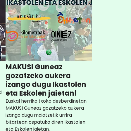
MAKUSI Guneaz
gozatzeko aukera
izango dugu Ikastolen
eta Eskolen jaietan!
ki-
Euskal herriko txoko desberdinetan
MAKUSI Guneaz gozatzeko aukera
izango dugu maiatzetik urrira
bitartean ospatuko diren Ikastolen
eta Eskolen jaietan.