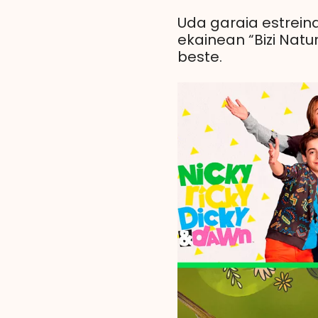
Uda garaia estreina
ekainean “Bizi Natur
beste.