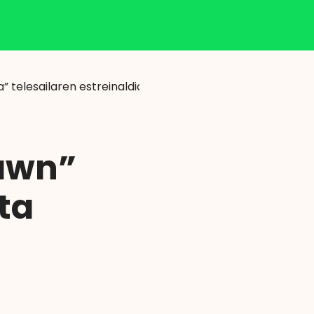
Klisk
tza” telesailaren estreinaldia eta “GOAZEN 12” kontzertua, 
Dawn”
ta