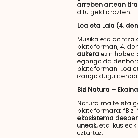
arreben artean tirab
ditu geldiarazten.
Loa eta Laia (4. de
Musika eta dantza a
plataforman, 4. de
aukera
ezin hobea 
egongo da denborald
plataforman. Loa e
izango dugu denbora
Bizi Natura – Ekaina
Natura maite eta ge
plataformara: “Bizi 
ekosistema desber
uneak,
eta ikusleak
uztartuz.