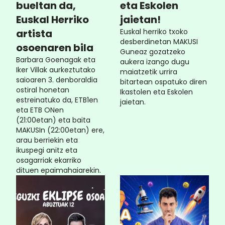
bueltan da,
eta Eskolen
Euskal Herriko
jaietan!
artista
Euskal herriko txoko
desberdinetan MAKUSI
osoenaren bila
Guneaz gozatzeko
Barbara Goenagak eta
aukera izango dugu
Iker Villak aurkeztutako
maiatzetik urrira
saioaren 3. denboraldia
bitartean ospatuko diren
ostiral honetan
Ikastolen eta Eskolen
estreinatuko da, ETB1en
jaietan.
eta ETB ONen
(21:00etan) eta baita
MAKUSIn (22:00etan) ere,
arau berriekin eta
ikuspegi anitz eta
osagarriak ekarriko
dituen epaimahaiarekin.