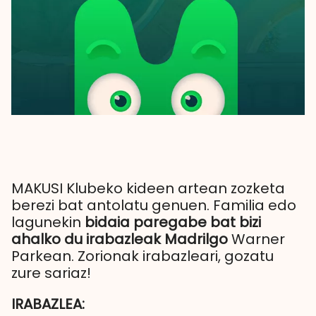
MAKUSI Klubeko kideen artean zozketa
berezi bat antolatu genuen. Familia edo
lagunekin
bidaia paregabe bat bizi
ahalko du irabazleak Madrilgo
Warner
Parkean. Zorionak irabazleari, gozatu
zure sariaz!
IRABAZLEA: