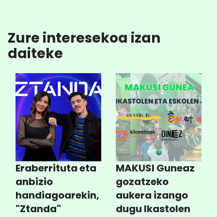
Zure interesekoa izan
daiteke
Eraberrituta eta
MAKUSI Guneaz
anbizio
gozatzeko
handiagoarekin,
aukera izango
"Ztanda"
dugu Ikastolen