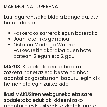
IZAR MOLINA LOPERENA
Lau lagunentzako bidaia izango da, eta
hauxe da saria:
Parkerako sarrerak egun baterako.
Joan-etorriko garraioa.
Ostatua Madrilgo Warner
Parkearekin akordioa duen hotel
batean. 2 egun eta 2 gau.
MAKUSI Klubeko kidea ez bazara eta
zozketa honetaz eta beste hainbat
abantailaz
gozatu nahi baduzu,
egin klik
hemen
eta egin zaitez kide.
Ikusi MAKUSIren webguneko eta sare
sozialetako edukiak
, kideentzako
abantaila esklusiboak, zozketak, parte