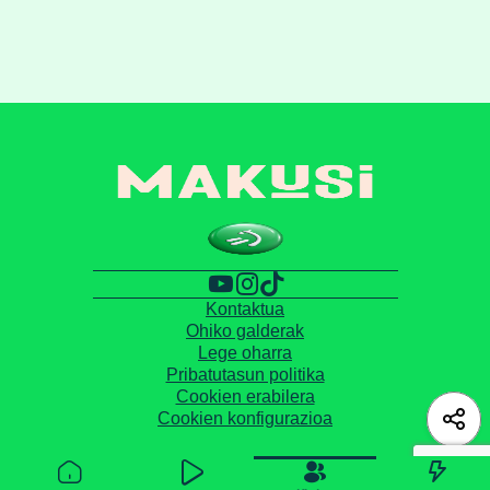
Kontaktua
Ohiko galderak
Lege oharra
Pribatutasun politika
Cookien erabilera
Cookien konfigurazioa