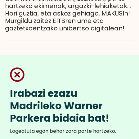
hartzeko ekimenak, argazki-lehiaketak...
Hori guztia, eta askoz gehiago, MAKUSIn!
Murgildu zaitez EITBren ume eta
gaztetxoentzako unibertso digitalean!
Irabazi ezazu
Madrileko Warner
Parkera bidaia bat!
Logeatuta egon behar zara parte hartzeko.