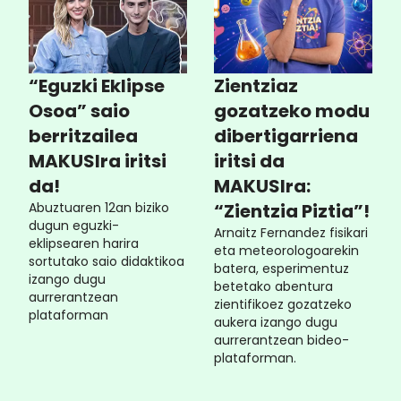
“Eguzki Eklipse
Zientziaz
Osoa” saio
gozatzeko modu
berritzailea
dibertigarriena
MAKUSIra iritsi
iritsi da
da!
MAKUSIra:
Abuztuaren 12an biziko
“Zientzia Piztia”!
dugun eguzki-
Arnaitz Fernandez fisikari
eklipsearen harira
eta meteorologoarekin
sortutako saio didaktikoa
batera, esperimentuz
izango dugu
betetako abentura
aurrerantzean
zientifikoez gozatzeko
plataforman
aukera izango dugu
aurrerantzean bideo-
plataforman.