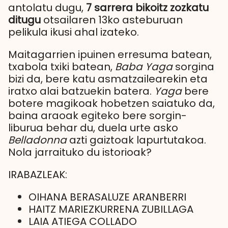
antolatu dugu,
7 sarrera bikoitz zozkatu
ditugu
otsailaren 13ko asteburuan
pelikula ikusi ahal izateko.
Maitagarrien ipuinen erresuma batean,
txabola txiki batean,
Baba Yaga
sorgina
bizi da, bere katu asmatzailearekin eta
iratxo alai batzuekin batera.
Yaga
bere
botere magikoak hobetzen saiatuko da,
baina araoak egiteko bere sorgin-
liburua behar du, duela urte asko
Belladonna
azti gaiztoak lapurtutakoa.
Nola jarraituko du istorioak?
IRABAZLEAK:
OIHANA BERASALUZE ARANBERRI
HAITZ MARIEZKURRENA ZUBILLAGA
LAIA ATIEGA COLLADO