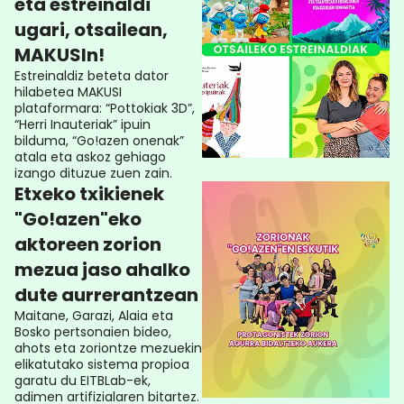
eta estreinaldi
ugari, otsailean,
MAKUSIn!
Estreinaldiz beteta dator
hilabetea MAKUSI
plataformara: “Pottokiak 3D”,
“Herri Inauteriak” ipuin
bilduma, “Go!azen onenak”
atala eta askoz gehiago
izango dituzue zuen zain.
Etxeko txikienek
"Go!azen"eko
aktoreen zorion
mezua jaso ahalko
dute aurrerantzean
Maitane, Garazi, Alaia eta
Bosko pertsonaien bideo,
ahots eta zoriontze mezuekin
elikatutako sistema propioa
garatu du EITBLab-ek,
adimen artifizialaren bitartez.