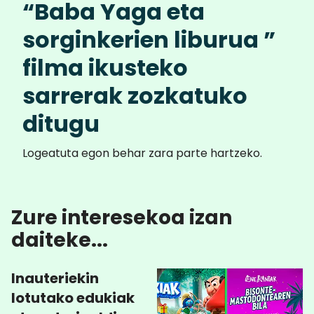
“Baba Yaga eta
sorginkerien liburua ”
filma ikusteko
sarrerak zozkatuko
ditugu
Logeatuta egon behar zara parte hartzeko.
Zure interesekoa izan
daiteke...
Inauteriekin
lotutako edukiak