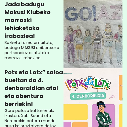
Jada badugu
Makusi Klubeko
marrazki
lehiaketako
irabazlea!
Bozketa fasea amaituta,
badugu MAKUSI unibertsoko
pertsonaiez osatutako
marrazki irabazlea.
Potx eta Lotx” saioa
bueltan da 4.
denboraldian atal
eta abentura
berriekin!
Gure pailazo kuttunenak,
Izaskun, Xabi Sound eta
Nerearekin batera mundu
grisa koloreztatzera datoz