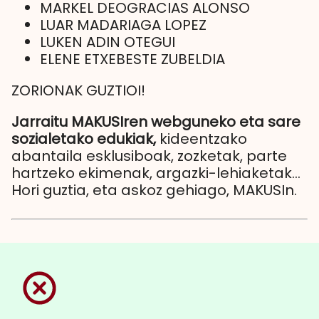
MARKEL DEOGRACIAS ALONSO
LUAR MADARIAGA LOPEZ
LUKEN ADIN OTEGUI
ELENE ETXEBESTE ZUBELDIA
ZORIONAK GUZTIOI!
Jarraitu MAKUSIren webguneko eta sare
sozialetako edukiak,
kideentzako
abantaila esklusiboak, zozketak, parte
hartzeko ekimenak, argazki-lehiaketak...
Hori guztia, eta askoz gehiago, MAKUSIn.