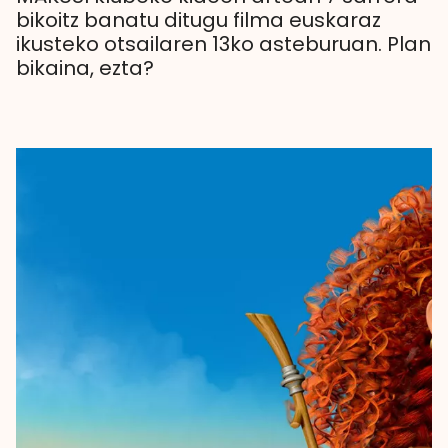
bikoitz banatu ditugu filma euskaraz
ikusteko otsailaren 13ko asteburuan. Plan
bikaina, ezta?