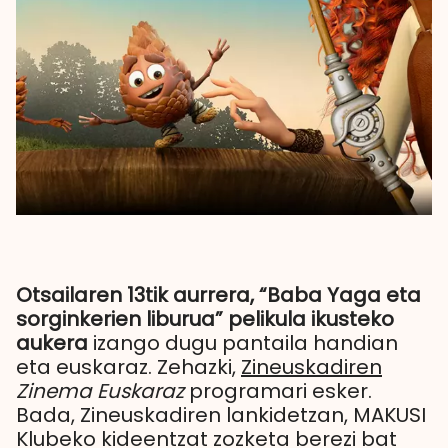
Otsailaren 13tik aurrera, “Baba Yaga eta
sorginkerien liburua” pelikula ikusteko
aukera
izango dugu pantaila handian
eta euskaraz. Zehazki,
Zineuskadiren
Zinema Euskaraz
programari esker.
Bada, Zineuskadiren lankidetzan, MAKUSI
Klubeko kideentzat zozketa berezi bat