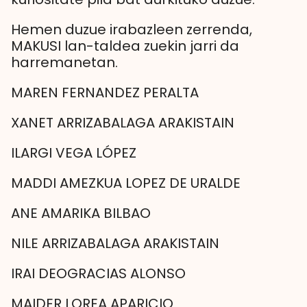
Hemen duzue irabazleen zerrenda,
MAKUSI lan-taldea zuekin jarri da
harremanetan.
MAREN FERNANDEZ PERALTA
XANET ARRIZABALAGA ARAKISTAIN
ILARGI VEGA LÓPEZ
MADDI AMEZKUA LOPEZ DE URALDE
ANE AMARIKA BILBAO
NILE ARRIZABALAGA ARAKISTAIN
IRAI DEOGRACIAS ALONSO
MAIDER LOREA APARICIO