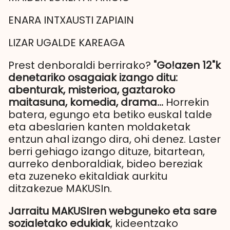
ENARA INTXAUSTI ZAPIAIN
LIZAR UGALDE KAREAGA
Prest denboraldi berrirako?
"Go!azen 12"k
denetariko osagaiak izango ditu:
abenturak, misterioa, gaztaroko
maitasuna, komedia, drama…
Horrekin
batera, egungo eta betiko euskal talde
eta abeslarien kanten moldaketak
entzun ahal izango dira, ohi denez. Laster
berri gehiago izango dituze, bitartean,
aurreko denboraldiak, bideo bereziak
eta zuzeneko ekitaldiak aurkitu
ditzakezue MAKUSIn.
Jarraitu MAKUSIren webguneko eta sare
sozialetako edukiak
, kideentzako