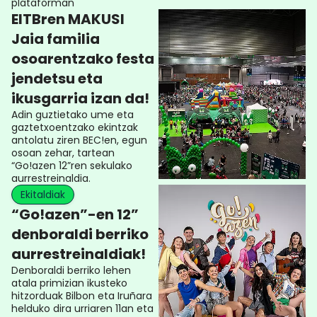
plataforman
EITBren MAKUSI
Jaia familia
osoarentzako festa
jendetsu eta
ikusgarria izan da!
Adin guztietako ume eta
gaztetxoentzako ekintzak
antolatu ziren BEC!en, egun
osoan zehar, tartean
“Go!azen 12”ren sekulako
aurrestreinaldia.
Ekitaldiak
“Go!azen”-en 12”
denboraldi berriko
aurrestreinaldiak!
Denboraldi berriko lehen
atala primizian ikusteko
hitzorduak Bilbon eta Iruñara
helduko dira urriaren 11an eta