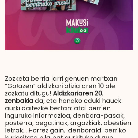
Zozketa berria jarri genuen martxan.
“Go!azen” aldizkari ofizialaren 10 ale
zozkatu ditugu!
Aldizkariaren 20.
zenbakia
da, eta honako eduki hauek
aurki daitezke bertan: atal berrien
inguruko informazioa, denbora-pasak,
posterra, pegatinak, argazkiak, abestien
letrak… Horrez gain, denboraldi berriko
kuriositate pila bat aurkituko duzue.