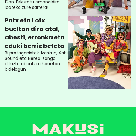
12an. Eskuratu emanaldira
joateko zure sarrera!
Potx eta Lotx
bueltan dira atal,
abesti, erronka eta
eduki berriz beteta
Bi protagonistek, Izaskun, Xabi
Sound eta Nerea izango
dituzte abentura hauetan
bidelagun