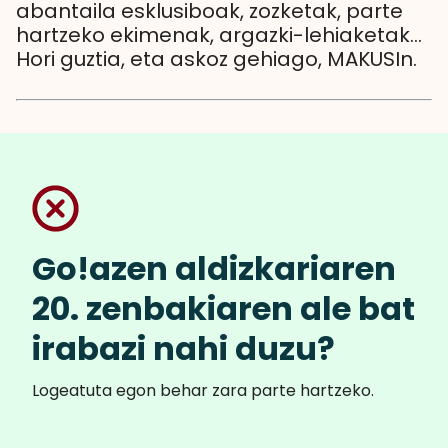
abantaila esklusiboak, zozketak, parte
hartzeko ekimenak, argazki-lehiaketak...
Hori guztia, eta askoz gehiago, MAKUSIn.
Go!azen aldizkariaren
20. zenbakiaren ale bat
irabazi nahi duzu?
Logeatuta egon behar zara parte hartzeko.