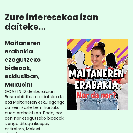
Zure interesekoa izan
daiteke...
Maitaneren
erabakia
ezagutzeko
bideoak,
esklusiban,
Makusin!
GOAZEN 12 denboraldian
Basakabik itxura aldatuko du
eta Maitaneren esku egongo
da zein ikasle berri hartuko
duen erabakitzea. Bada, nor
den nor ezagutzeko bideoak
izango ditugu ikusgai,
ostiralero, Makusi