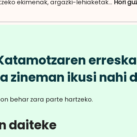
tzeko ekimenak, argazki-lehiaketak...
Hori gu
 Katamotzaren erresk
la zineman ikusi nahi 
on behar zara parte hartzeko.
n daiteke