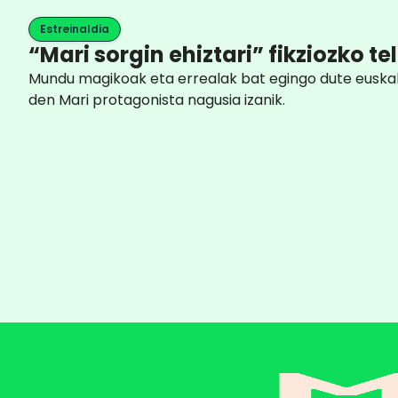
Estreinaldia
“Mari sorgin ehiztari” fikziozko t
Mundu magikoak eta errealak bat egingo dute euskal m
den Mari protagonista nagusia izanik.