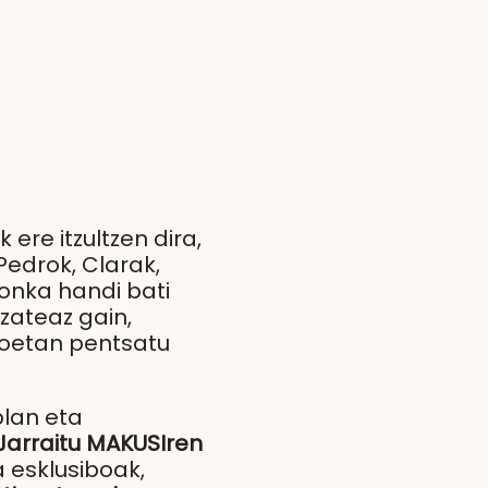
ere itzultzen dira,
Pedrok, Clarak,
ronka handi bati
zateaz gain,
rioetan pentsatu
plan eta
Jarraitu MAKUSIren
a esklusiboak,