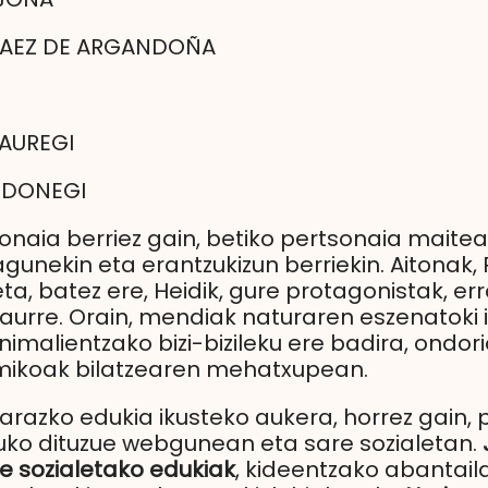
SAEZ DE ARGANDOÑA
JAUREGI
NDONEGI
naia berriez gain, betiko pertsonaia maiteak 
gunekin eta erantzukizun berriekin. Aitonak, 
, batez ere, Heidik, gure protagonistak, er
aurre. Orain, mendiak naturaren eszenatoki i
nimalientzako bizi-bizileku ere badira, ondo
ikoak bilatzearen mehatxupean.
razko edukia ikusteko aukera, horrez gain, 
ko dituzue webgunean eta sare sozialetan.
 sozialetako edukiak
, kideentzako abantail