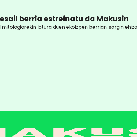
elesail berria estreinatu da Makusin
itologiarekin lotura duen ekoizpen berrian, sorgin ehiza