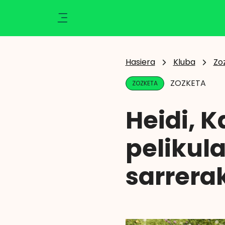
Ikusi
Kluba
Klisk
Aktualitatea
Hasiera
Kluba
Zo
Ekintzak
ZOZKETA
ZOZKETA
Berriak
Zozketak
Heidi, 
Zorionak
Argazkiak
pelikul
Abantailak
Eragiketaren emaitza
sarrera