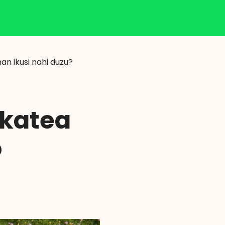
Klisk
an ikusi nahi duzu?
skatea
o