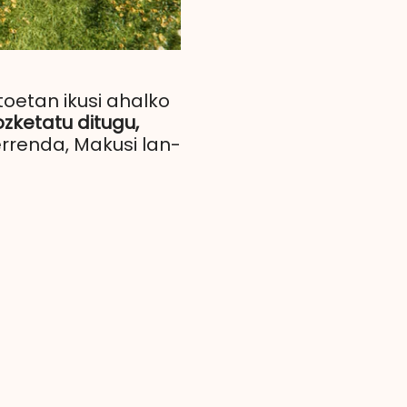
etoetan ikusi ahalko
ozketatu ditugu,
errenda, Makusi lan-