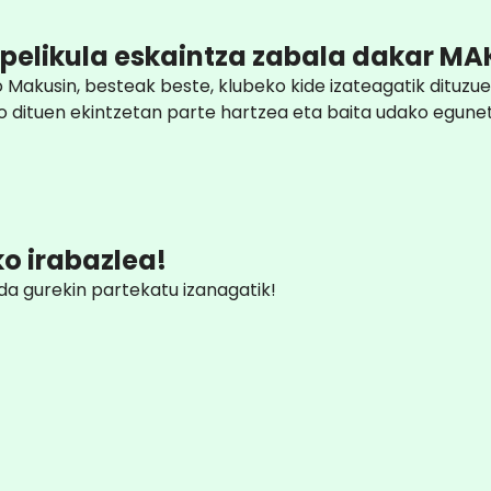
 pelikula eskaintza zabala dakar MA
Makusin, besteak beste, klubeko kide izateagatik dituzue
o dituen ekintzetan parte hartzea eta baita udako egunet
o irabazlea!
uda gurekin partekatu izanagatik!