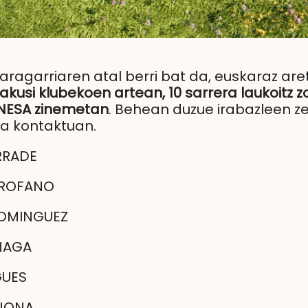
rraragarriaren atal berri bat da, euskaraz ar
akusi klubekoen artean, 10 sarrera laukoitz z
CINESA zinemetan
. Behean duzue irabazleen z
 da kontaktuan.
RRADE
AROFANO
OMINGUEZ
NAGA
GUES
IJONA