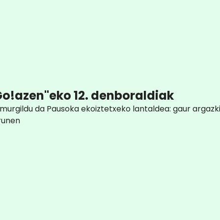
"Go!azen"eko 12. denboraldiak
murgildu da Pausoka ekoiztetxeko lantaldea: gaur argazki
Irunen