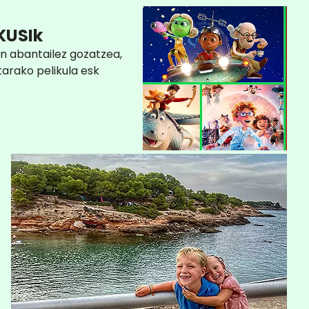
KUSIk
n abantailez gozatzea,
arako pelikula esk