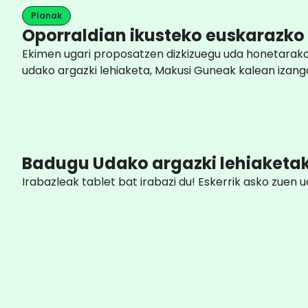
Planak
Oporraldian ikusteko euskarazko
Ekimen ugari proposatzen dizkizuegu uda honetarako 
udako argazki lehiaketa, Makusi Guneak kalean izang
Badugu Udako argazki lehiaketak
Irabazleak tablet bat irabazi du! Eskerrik asko zuen 