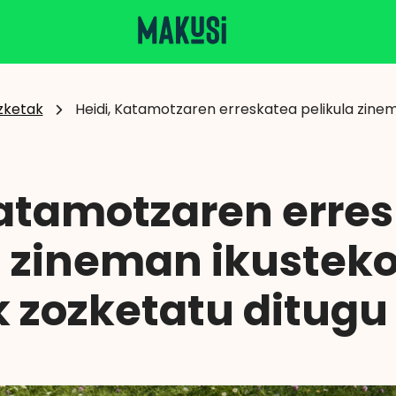
zketak
Heidi, Katamotzaren erreskatea pelikula zinem
Katamotzaren erre
a zineman ikustek
k zozketatu ditugu