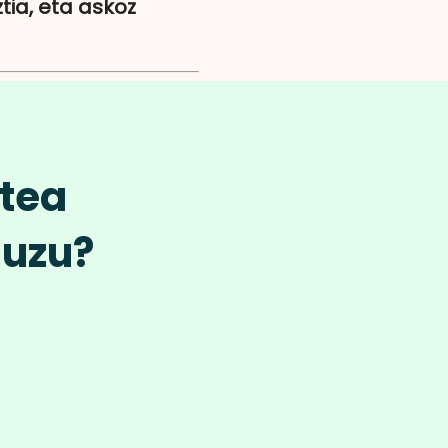
ztia, eta askoz
atea
duzu?