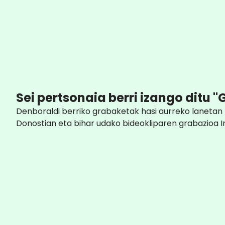
Sei pertsonaia berri izango ditu 
Denboraldi berriko grabaketak hasi aurreko lanetan 
Donostian eta bihar udako bideokliparen grabazioa 