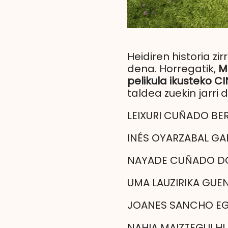
Heidiren historia zi
dena. Horregatik,
M
pelikula ikusteko 
taldea zuekin jarri
LEIXURI CUÑADO BE
INÉS OYARZABAL G
NAYADE CUÑADO D
UMA LAUZIRIKA GUE
JOANES SANCHO E
NAHIA MAIZTEGUI H