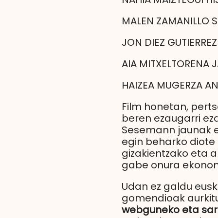
MALEN ZAMANILLO 
JON DIEZ GUTIERREZ
AIA MITXELTORENA 
HAIZEA MUGERZA A
Film honetan, pertso
beren ezaugarri eza
Sesemann jaunak eta
egin beharko diote 
gizakientzako eta a
gabe onura ekonom
Udan ez galdu euska
gomendioak aurkitu
webguneko eta sare