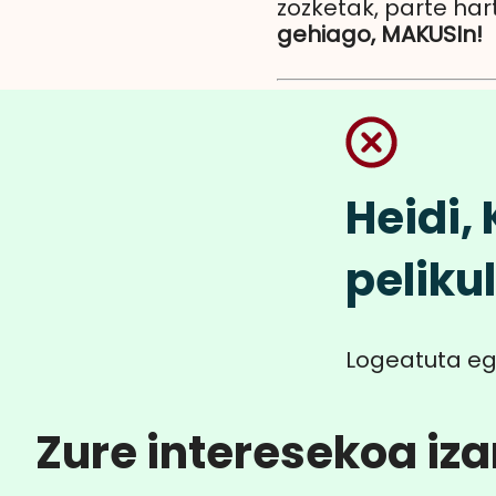
zozketak, parte har
gehiago, MAKUSIn!
Heidi,
peliku
Logeatuta eg
Zure interesekoa iza