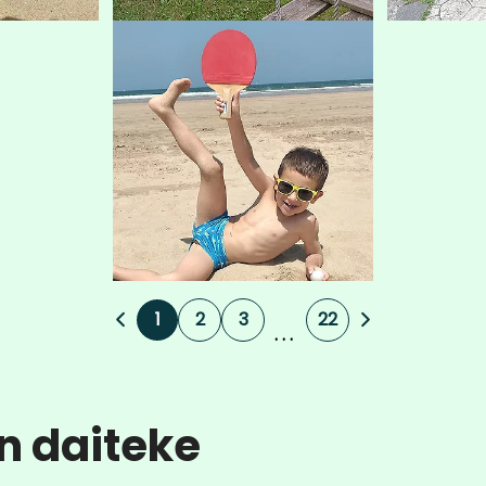
1
2
3
22
...
n daiteke