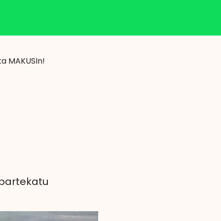
Klisk
eta MAKUSIn!
 partekatu