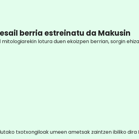
elesail berria estreinatu da Makusin
itologiarekin lotura duen ekoizpen berrian, sorgin ehiza
ndutako txotxongiloak umeen ametsak zaintzen ibiliko dira