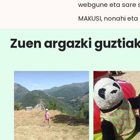
webgune eta sare s
MAKUSI, nonahi eta 
Zuen argazki guztia