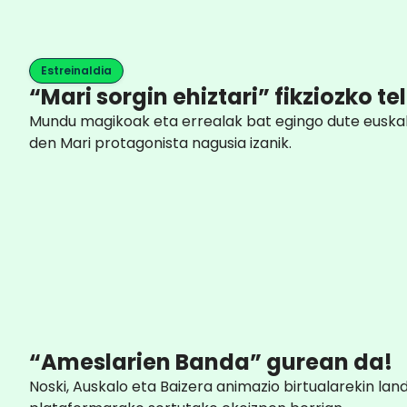
Estreinaldia
“Mari sorgin ehiztari” fikziozko t
Mundu magikoak eta errealak bat egingo dute euskal m
den Mari protagonista nagusia izanik.
“Ameslarien Banda” gurean da!
Noski, Auskalo eta Baizera animazio birtualarekin la