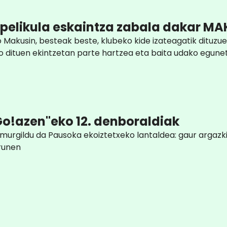
 pelikula eskaintza zabala dakar MA
Makusin, besteak beste, klubeko kide izateagatik dituzue
o dituen ekintzetan parte hartzea eta baita udako egunet
"Go!azen"eko 12. denboraldiak
murgildu da Pausoka ekoiztetxeko lantaldea: gaur argazki
Irunen