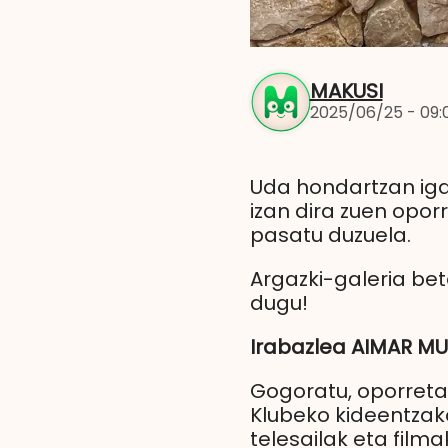
MAKUSI
2025/06/25 - 09:
Uda hondartzan igar
izan dira zuen opor
pasatu duzuela.
Argazki-galeria bet
dugu!
Irabazlea AIMAR MU
Gogoratu, oporreta
Klubeko kideentzako
telesailak eta film