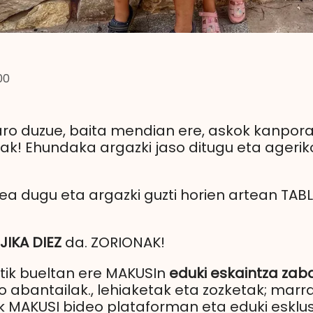
00
o duzue, baita mendian ere, askok kanpora j
rak! Ehundaka argazki jaso ditugu eta ageri
ea dugu eta argazki guzti horien artean TAB
JIKA DIEZ
da. ZORIONAK!
tik bueltan ere MAKUSIn
eduki eskaintza zab
 abantailak., lehiaketak eta zozketak; marra
ak MAKUSI bideo plataforman eta eduki esklu