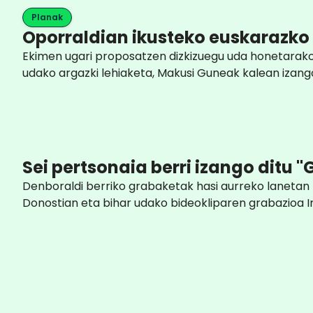
Planak
Oporraldian ikusteko euskarazko
Ekimen ugari proposatzen dizkizuegu uda honetarako 
udako argazki lehiaketa, Makusi Guneak kalean izang
Sei pertsonaia berri izango ditu 
Denboraldi berriko grabaketak hasi aurreko lanetan 
Donostian eta bihar udako bideokliparen grabazioa 