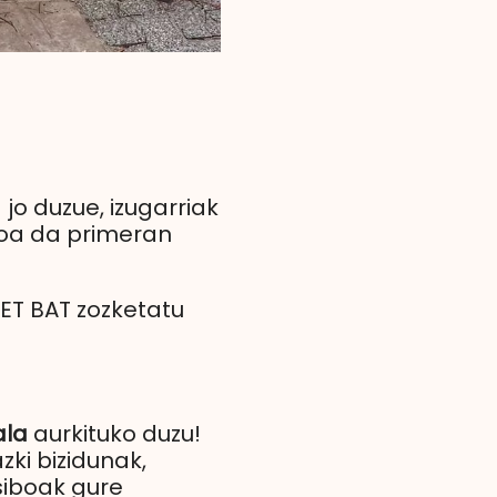
o duzue, izugarriak
koa da primeran
LET BAT zozketatu
ala
aurkituko duzu!
zki bizidunak,
siboak gure