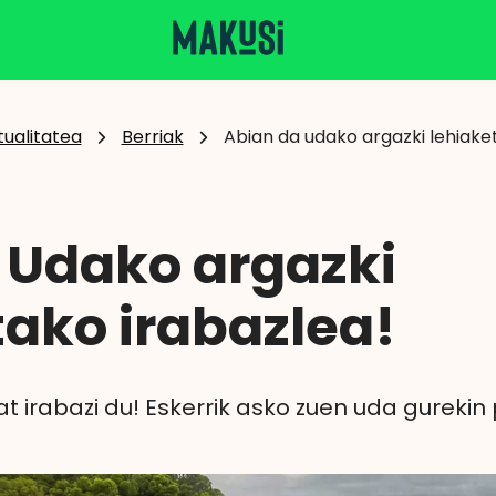
tualitatea
Berriak
Abian da udako argazki lehiak
Udako argazki
tako irabazlea!
at irabazi du! Eskerrik asko zuen uda gurekin