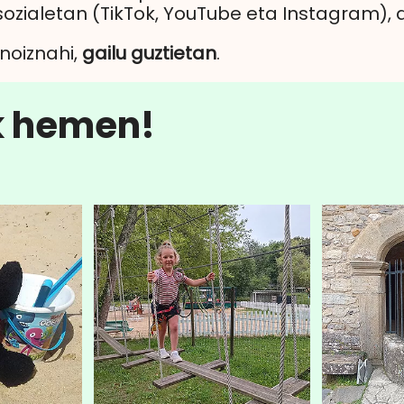
ozialetan (TikTok, YouTube eta Instagram),
noiznahi,
gailu guztietan
.
k hemen!