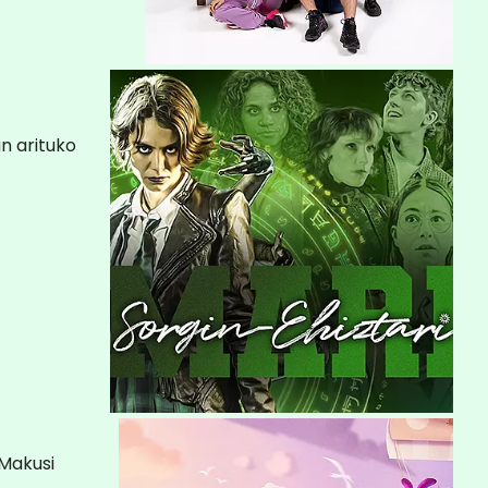
n arituko
 Makusi