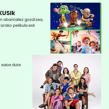
KUSIk
n abantailez gozatzea,
arako pelikula esk
 saioa dute