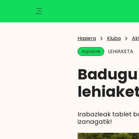
Ikusi
Kluba
Klisk
Aktualitatea
Hasiera
Kluba
Ak
Ekintzak
LEHIAKETA
Argazkiak
Berriak
Zozketak
Badugu 
Zorionak
Argazkiak
lehiake
Abantailak
Eragiketaren emaitza
Irabazleak tablet b
izanagatik!