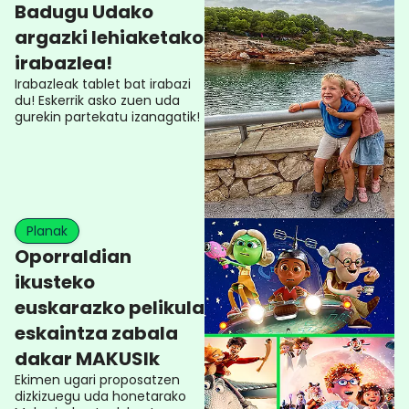
Badugu Udako
argazki lehiaketako
irabazlea!
Irabazleak tablet bat irabazi
du! Eskerrik asko zuen uda
gurekin partekatu izanagatik!
Planak
Oporraldian
ikusteko
euskarazko pelikula
eskaintza zabala
dakar MAKUSIk
Ekimen ugari proposatzen
dizkizuegu uda honetarako