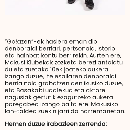
“Go!azen”-ek hasiera eman dio
denboraldi berriari, pertsonaia, istorio
eta hainbat kontu berrirekin. Aurten ere,
Makusi Klubekak zozketa berezi antolatu
du eta zuetako 10ek joateko aukera
izango duzue, telesailaren denboraldi
berria nola grabatzen den ikusiko duzue,
eta Basakabi udalekua eta aktore
nagusiak gertutik ezagutzeko aukera
paregabea izango baita ere. Makusiko
lan-taldea zuekin jarri da harremanetan.
Hemen duzue irabazleen zerrenda: