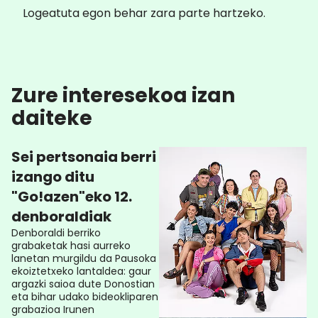
Logeatuta egon behar zara parte hartzeko.
Zure interesekoa izan
daiteke
Sei pertsonaia berri
izango ditu
"Go!azen"eko 12.
denboraldiak
Denboraldi berriko
grabaketak hasi aurreko
lanetan murgildu da Pausoka
ekoiztetxeko lantaldea: gaur
argazki saioa dute Donostian
eta bihar udako bideokliparen
grabazioa Irunen