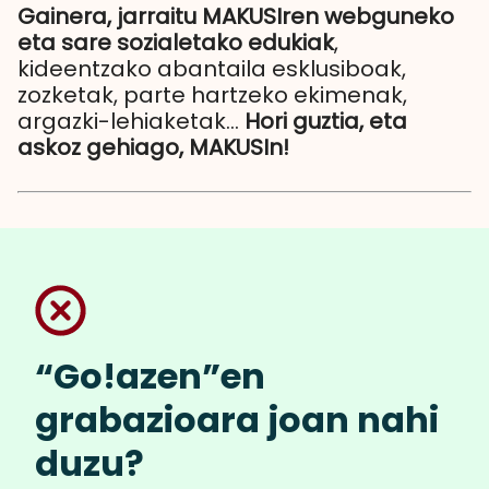
Gainera, jarraitu MAKUSIren webguneko
eta sare sozialetako edukiak
,
kideentzako abantaila esklusiboak,
zozketak, parte hartzeko ekimenak,
argazki-lehiaketak...
Hori guztia, eta
askoz gehiago, MAKUSIn!
“Go!azen”en
grabazioara joan nahi
duzu?