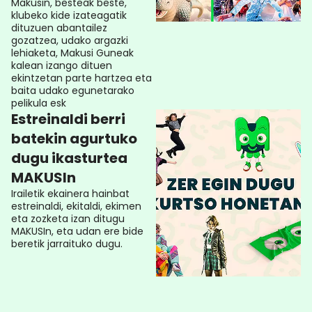
Makusin, besteak beste,
klubeko kide izateagatik
dituzuen abantailez
gozatzea, udako argazki
lehiaketa, Makusi Guneak
kalean izango dituen
ekintzetan parte hartzea eta
baita udako egunetarako
pelikula esk
Estreinaldi berri
batekin agurtuko
dugu ikasturtea
MAKUSIn
Irailetik ekainera hainbat
estreinaldi, ekitaldi, ekimen
eta zozketa izan ditugu
MAKUSIn, eta udan ere bide
beretik jarraituko dugu.