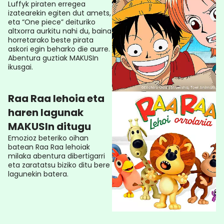
Luffyk piraten erregea
izatearekin egiten dut amets,
eta “One piece” deituriko
altxorra aurkitu nahi du, baina
horretarako beste pirata
askori egin beharko die aurre.
Abentura guztiak MAKUSIn
ikusgai.
Raa Raa lehoia eta
haren lagunak
MAKUSIn ditugu
Emozioz beteriko oihan
batean Raa Raa lehoiak
milaka abentura dibertigarri
eta zaratatsu biziko ditu bere
lagunekin batera.