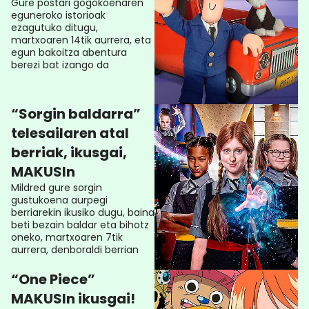
Gure postari gogokoenaren
eguneroko istorioak
ezagutuko ditugu,
martxoaren 14tik aurrera, eta
egun bakoitza abentura
berezi bat izango da
“Sorgin baldarra”
telesailaren atal
berriak, ikusgai,
MAKUSIn
Mildred gure sorgin
gustukoena aurpegi
berriarekin ikusiko dugu, baina
beti bezain baldar eta bihotz
oneko, martxoaren 7tik
aurrera, denboraldi berrian
“One Piece”
MAKUSIn ikusgai!