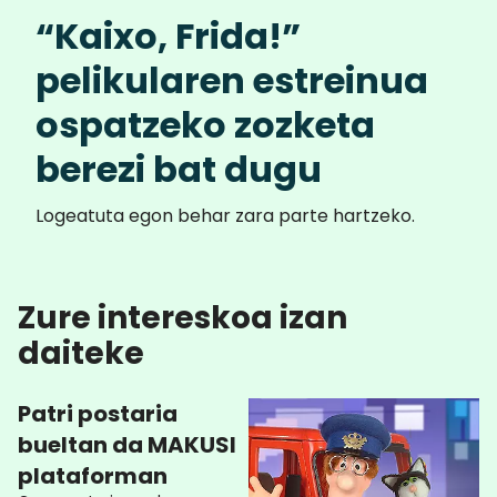
“Kaixo, Frida!”
pelikularen estreinua
ospatzeko zozketa
berezi bat dugu
Logeatuta egon behar zara parte hartzeko.
Zure intereskoa izan
daiteke
Patri postaria
bueltan da MAKUSI
plataforman