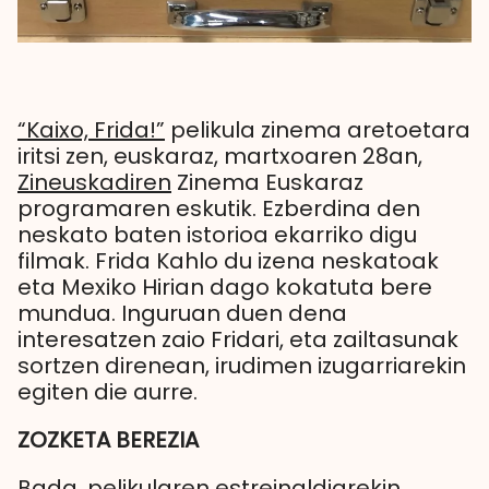
“Kaixo, Frida!”
pelikula zinema aretoetara
iritsi zen, euskaraz, martxoaren 28an,
Zineuskadiren
Zinema Euskaraz
programaren eskutik. Ezberdina den
neskato baten istorioa ekarriko digu
filmak. Frida Kahlo du izena neskatoak
eta Mexiko Hirian dago kokatuta bere
mundua. Inguruan duen dena
interesatzen zaio Fridari, eta zailtasunak
sortzen direnean, irudimen izugarriarekin
egiten die aurre.
ZOZKETA BEREZIA
Bada, pelikularen estreinaldiarekin