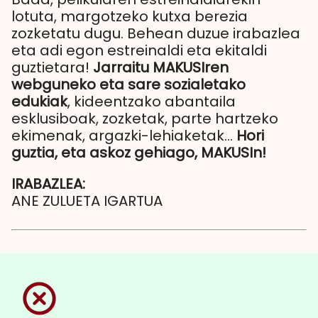
lotuta, margotzeko kutxa berezia
zozketatu dugu. Behean duzue irabazlea
eta adi egon estreinaldi eta ekitaldi
guztietara!
Jarraitu MAKUSIren
webguneko eta sare sozialetako
edukiak
, kideentzako abantaila
esklusiboak, zozketak, parte hartzeko
ekimenak, argazki-lehiaketak...
Hori
guztia, eta askoz gehiago, MAKUSIn!
IRABAZLEA:
ANE ZULUETA IGARTUA