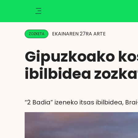
Ikusi
Kluba
Klisk
EKAINAREN 27RA ARTE
ZOZKETA
Aktualitatea
Ekintzak
Gipuzkoako kos
Berriak
Zozketak
ibilbidea zozk
Zorionak
Argazkiak
Abantailak
Eragiketaren emaitza
“2 Badia” izeneko itsas ibilbidea, Br