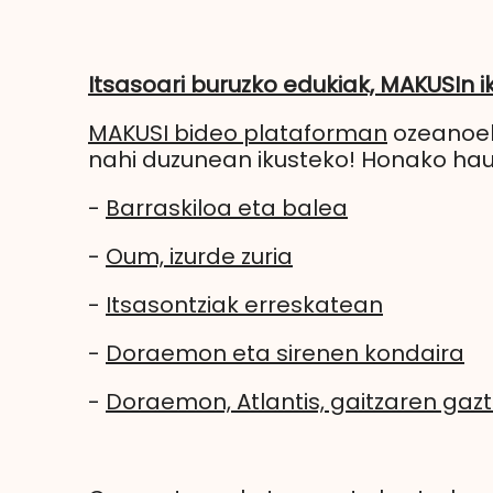
Itsasoari buruzko edukiak, MAKUSIn i
MAKUSI bideo plataforman
ozeanoeki
nahi duzunean ikusteko! Honako ha
-
Barraskiloa eta balea
-
Oum, izurde zuria
-
Itsasontziak erreskatean
-
Doraemon eta sirenen kondaira
-
Doraemon, Atlantis, gaitzaren gaz