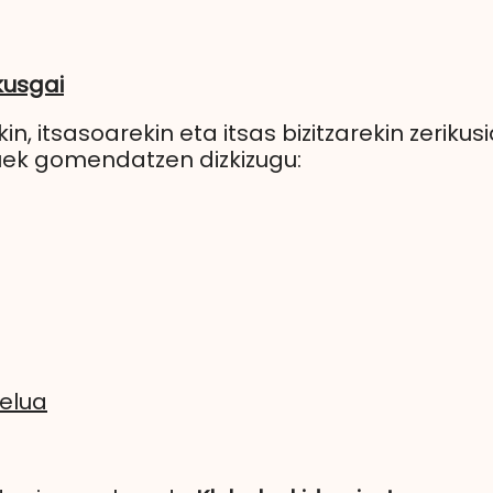
kusgai
n, itsasoarekin eta itsas bizitzarekin zerikus
uek gomendatzen dizkizugu:
telua