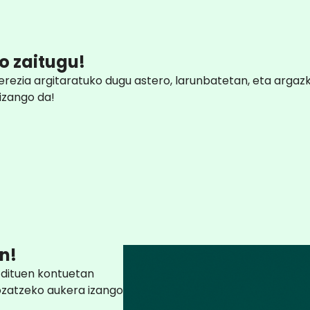
o zaitugu!
erezia argitaratuko dugu astero, larunbatetan, eta argaz
izango da!
n!
dituen kontuetan
ozatzeko aukera izango