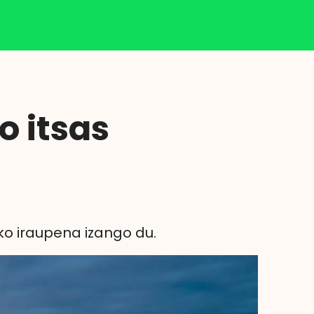
Klisk
 itsas
uko iraupena izango du.