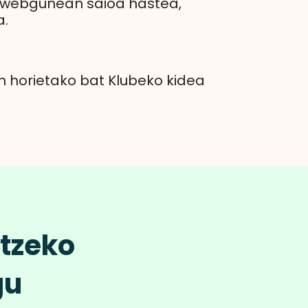
 webgunean saioa hastea,
a.
un horietako bat Klubeko kidea
tzeko
gu