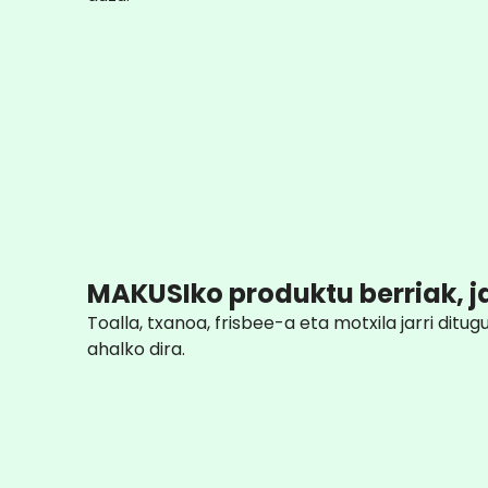
MAKUSIko produktu berriak, j
Toalla, txanoa, frisbee-a eta motxila jarri ditug
ahalko dira.