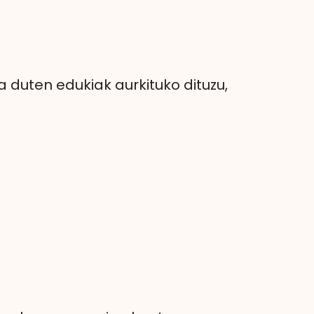
ia duten edukiak aurkituko dituzu,