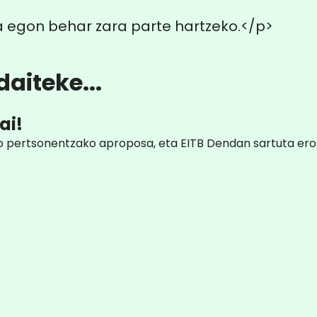
 egon behar zara parte hartzeko.</p>
aiteke...
ai!
ako pertsonentzako aproposa, eta EITB Dendan sartuta ero