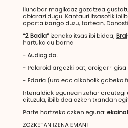
Ilunabar magikoaz gozatzea gustatu
abiarazi dugu. Kantauri itsasotik ibi
aparta izango duzu, tartean, Donost
“2 Badia”
izeneko itsas ibilbidea,
Brai
hartuko du barne:
- Audiogida.
- Polaroid argazki bat, oroigarri gis
- Edaria (ura edo alkoholik gabeko f
Irtenaldiak egunean zehar ordutegi
dituzula, ibilbidea azken txandan e
Parte hartzeko azken eguna:
ekaina
ZOZKETAN IZENA EMAN!