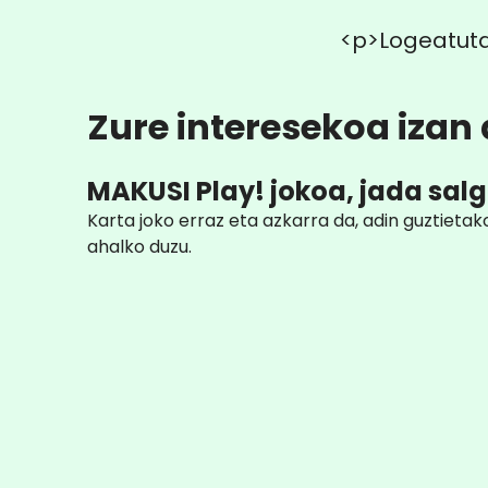
<p>Logeatuta
Zure interesekoa izan d
MAKUSI Play! jokoa, jada salg
Karta joko erraz eta azkarra da, adin guztiet
ahalko duzu.