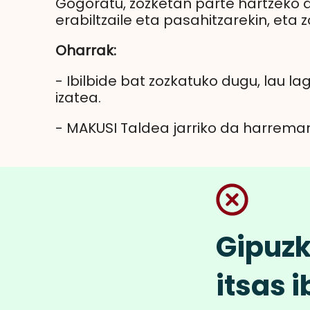
Gogoratu, zozketan parte hartzeko 
erabiltzaile eta pasahitzarekin, eta
Oharrak:
- Ibilbide bat zozkatuko dugu, lau l
izatea.
- MAKUSI Taldea jarriko da harreman
Gipuzk
itsas 