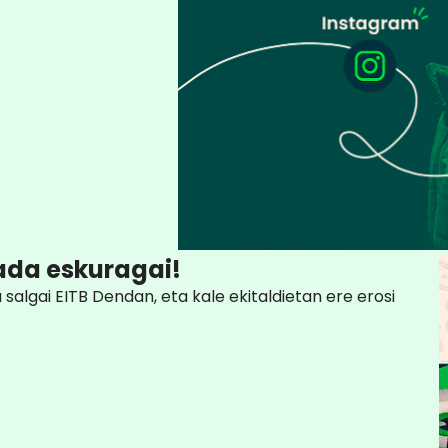
ada eskuragai!
u salgai EITB Dendan, eta kale ekitaldietan ere erosi