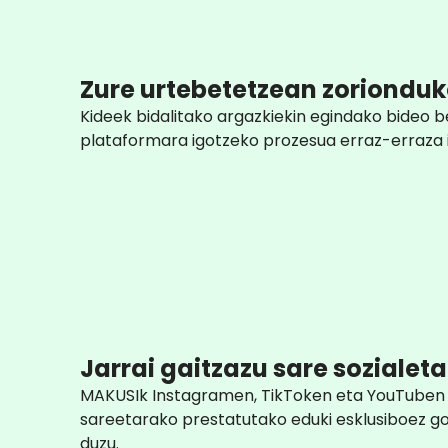
Zure urtebetetzean zorionduk
Kideek bidalitako argazkiekin egindako bideo b
plataformara igotzeko prozesua erraz-erraza 
Jarrai gaitzazu sare sozialeta
MAKUSIk Instagramen, TikToken eta YouTuben 
sareetarako prestatutako eduki esklusiboez g
duzu.