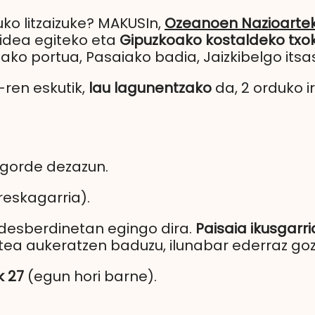
ko litzaizuke? MAKUSIn,
Ozeanoen Nazioartek
lbidea egiteko eta
Gipuzkoako kostaldeko txo
iako portua, Pasaiako badia, Jaizkibelgo its
-ren eskutik,
lau lagunentzako
da, 2 orduko 
a gorde dezazun.
reskagarria).
 desberdinetan egingo dira.
Paisaia ikusgarri
gitea aukeratzen baduzu, ilunabar ederraz go
k 27
(egun hori barne).