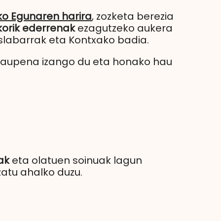
o Egunaren harira
, zozketa berezia
korik ederrenak
ezagutzeko aukera
aslabarrak eta Kontxako badia.
iraupena izango du eta honako hau
ak
eta olatuen soinuak lagun
zatu ahalko duzu.