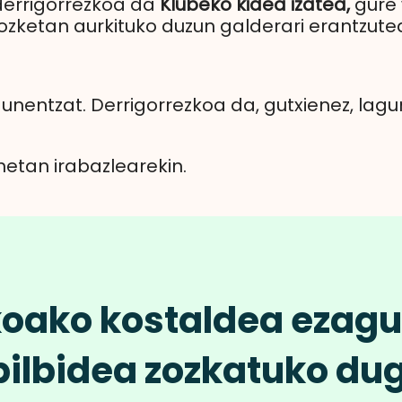
derrigorrezkoa da
Klubeko kidea izatea,
gure
 zozketan aurkituko duzun galderari erantzute
agunentzat. Derrigorrezkoa da, gutxienez, lag
etan irabazlearekin.
oako kostaldea ezagu
ibilbidea zozkatuko du