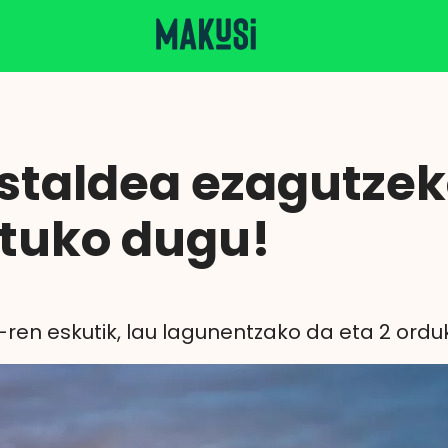
taldea ezagutzeko
atuko dugu!
ai-ren eskutik, lau lagunentzako da eta 2 ord