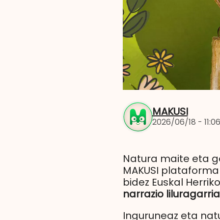
MAKUSI
2026/06/18 - 11:0
Natura maite eta ge
MAKUSI plataformara
bidez Euskal Herrik
narrazio liluragarria
Inguruneaz eta natu