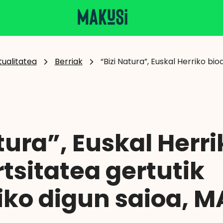
tualitatea
Berriak
“Bizi Natura”, Euskal Herriko bio
tura”, Euskal Herri
tsitatea gertutik
iko digun saioa, 