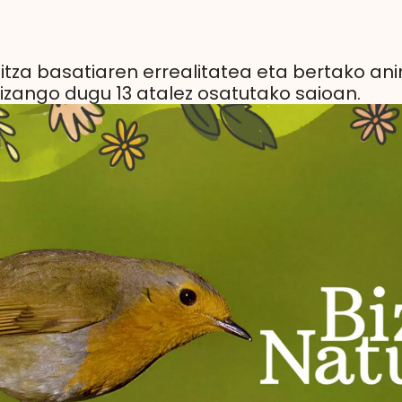
!
zitza basatiaren errealitatea eta bertako a
izango dugu 13 atalez osatutako saioan.