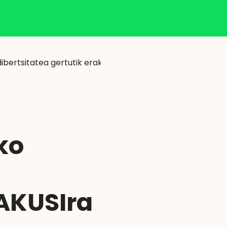
Klisk
dibertsitatea gertutik erakutsiko digun saioa, MAKUSIra irit
ko
MAKUSIra