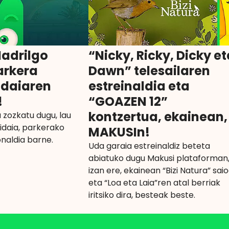
adrilgo
“Nicky, Ricky, Dicky et
arkera
Dawn” telesailaren
idaiaren
estreinaldia eta
!
“GOAZEN 12”
kontzertua, ekainean,
 zozkatu dugu, lau
idaia, parkerako
MAKUSIn!
naldia barne.
Uda garaia estreinaldiz beteta
abiatuko dugu Makusi plataforman
izan ere, ekainean “Bizi Natura” sai
eta “Loa eta Laia”ren atal berriak
iritsiko dira, besteak beste.