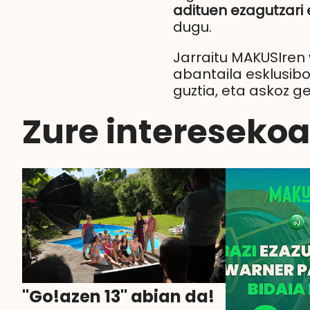
adituen ezagutzari 
dugu.
Jarraitu MAKUSIren
abantaila esklusibo
guztia, eta askoz g
Zure interesekoa 
"Go!azen 13" abian da!