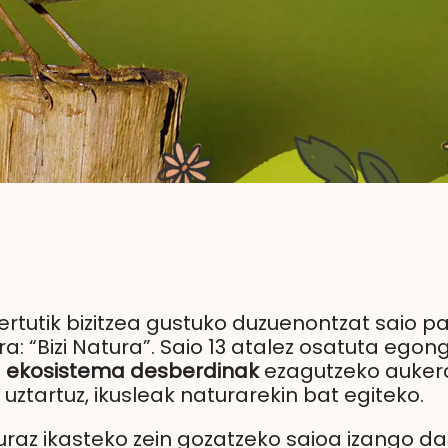
6
rtutik bizitzea gustuko duzuenontzat saio pa
: “Bizi Natura”. Saio 13 atalez osatuta egong
o
ekosistema desberdinak
ezagutzeko auker
uztartuz, ikusleak naturarekin bat egiteko.
raz ikasteko zein gozatzeko saioa izango da “