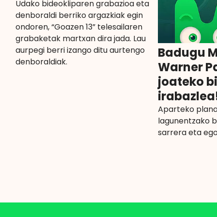
Udako bideokliparen grabazioa eta
denboraldi berriko argazkiak egin
ondoren, “Goazen 13” telesailaren
grabaketak martxan dira jada. Lau
aurpegi berri izango ditu aurtengo
Badugu M
denboraldiak.
Warner P
joateko b
irabazlea
Aparteko plana
lagunentzako b
sarrera eta ego