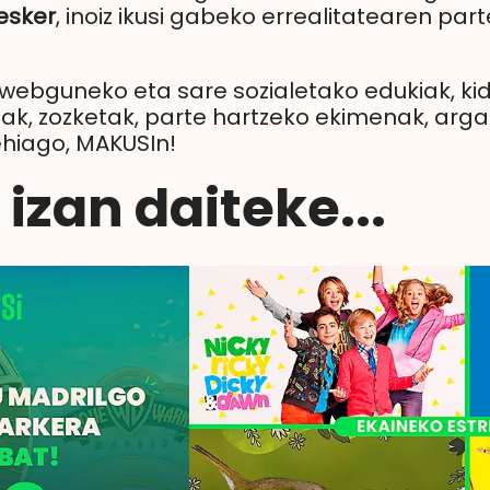
esker
, inoiz ikusi gabeko errealitatearen part
 webguneko eta sare sozialetako edukiak, k
ak, zozketak, parte hartzeko ekimenak, argazk
ehiago, MAKUSIn!
izan daiteke...