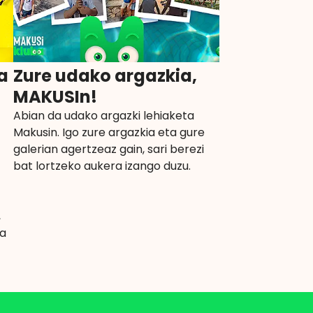
a
Zure udako argazkia,
MAKUSIn!
Abian da udako argazki lehiaketa
Makusin. Igo zure argazkia eta gure
galerian agertzeaz gain, sari berezi
bat lortzeko aukera izango duzu.
,
oa