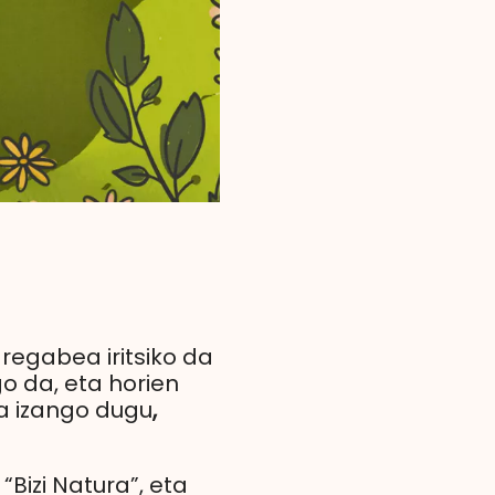
regabea iritsiko da
o da, eta horien
a izango dugu
,
Bizi Natura”, eta