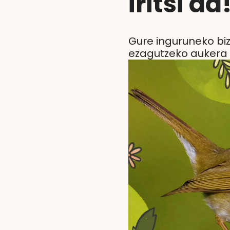
iritsi da
Gure inguruneko bi
ezagutzeko aukera 