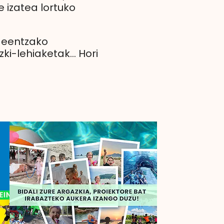
e izatea lortuko
ideentzako
i-lehiaketak... Hori