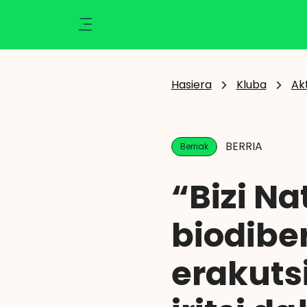
Ikusi
Kluba
Klisk
Aktualitatea
Hasiera
Kluba
Ak
Ekintzak
Berriak
Zozketak
BERRIA
Berriak
Zorionak
Argazkiak
“Bizi Na
Abantailak
Eragiketaren emaitza
biodiber
erakuts