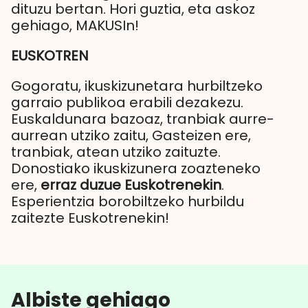
dituzu bertan. Hori guztia, eta askoz
gehiago, MAKUSIn!
EUSKOTREN
Gogoratu, ikuskizunetara hurbiltzeko
garraio publikoa erabili dezakezu.
Euskaldunara bazoaz, tranbiak aurre-
aurrean utziko zaitu, Gasteizen ere,
tranbiak, atean utziko zaituzte.
Donostiako ikuskizunera zoazteneko
ere,
erraz duzue Euskotrenekin
.
Esperientzia borobiltzeko hurbildu
zaitezte Euskotrenekin!
Albiste gehiago