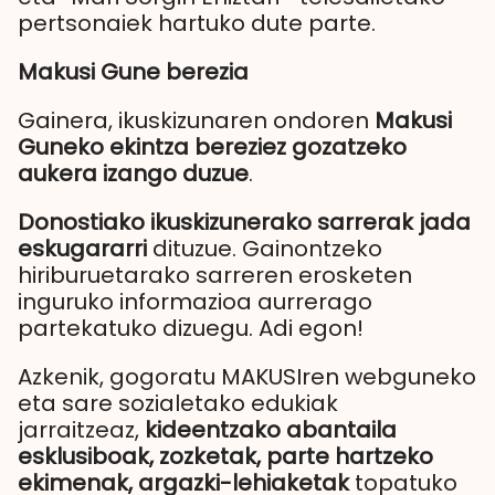
pertsonaiek hartuko dute parte.
Makusi Gune berezia
Gainera, ikuskizunaren ondoren
Makusi
Guneko ekintza bereziez gozatzeko
aukera izango duzue
.
Donostiako
ikuskizunerako sarrerak jada
eskugararri
dituzue. Gainontzeko
hiriburuetarako sarreren erosketen
inguruko informazioa aurrerago
partekatuko dizuegu. Adi egon!
Azkenik, gogoratu MAKUSIren webguneko
eta sare sozialetako edukiak
jarraitzeaz,
kideentzako abantaila
esklusiboak, zozketak, parte hartzeko
ekimenak, argazki-lehiaketak
topatuko