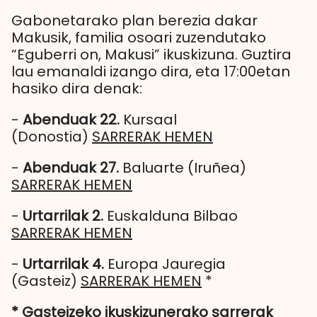
Gabonetarako plan berezia dakar
Makusik, familia osoari zuzendutako
“Eguberri on, Makusi” ikuskizuna. Guztira
lau emanaldi izango dira, eta 17:00etan
hasiko dira denak:
-
Abenduak 22.
Kursaal
(Donostia)
SARRERAK HEMEN
-
Abenduak 27.
Baluarte (Iruñea)
SARRERAK HEMEN
-
Urtarrilak 2.
Euskalduna Bilbao
SARRERAK HEMEN
-
Urtarrilak 4.
Europa Jauregia
(Gasteiz)
SARRERAK HEMEN
*
* Gasteizeko ikuskizunerako sarrerak