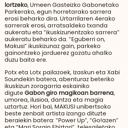
lortzeko
, Umeen Gasteizko Gabonetako
Parkerako, egun horretarako sarrera
erosi beharko dira. Urtarrilaren 4erako
sarrerak erosi, arratsaldeko txanda
aukeratu eta “ikuskizunentzako sarrera”
aukeratu beharko da. “Eguberri on,
Makusi” ikuskizunaz gain, parkeko
gainontzeko jarduerez gozatu ahalko
duzu baita ere.
Potx eta Lotx pailazoek, Izaskun eta Xabi
Soundekin batera, abenturaz beteriko
ikuskizun zoragarria eskainiko
digute
Gabon giro magikoan barrena
,
umorea, ilusioa, dantza eta magia
uztartuz. Hori bai, MAKUSI unibertsoko
beste zenbait artista izango dituzte
beraiekin batera: “Power Up”, “Go!azen”
eta “Mari Sorgin Ehiztari” telesailetako