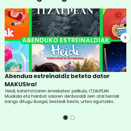
Abendua estreinaldiz beteta dator
MAKUSIra!
‘Heidi, katamotzaren erreskatea’ pelikula, ITZALPEAN
Musikala eta hainbat saioren denboraldi zein atal berriak
izango ditugu ikusgai, besteak beste, urtea agurtzeko.