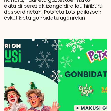
hartuta, haur eta gaztetxoentzako
ekitaldi bereziak izango dira lau hiriburu
desberdinetan, Potx eta Lotx pailazoen
eskutik eta gonbidatu ugarirekin