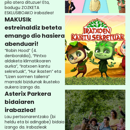
pila atera dituzue! Eta,
badugu ZOZKETA
ESKLUSIBOAKO irabazlea!
MAKUSIk
estreinaldiz beteta
emango dio hasiera
abenduari!
“Robin Hood” (4.
denboraldia), “Pintxo
aldaketa klimatikoaren
aurka”, “Iratxoen kantu
sekretuak”, “Hur ikasten” eta
“Lizen sormen tailerra”
marrazki bizidunak ikusteko
aukera izango da.
Asterix Parkera
bidaiaren
irabazlea!
Lau pertsonarentzako (bi
heldu eta bi adingabe) bidaia
izango da. Irabazleak