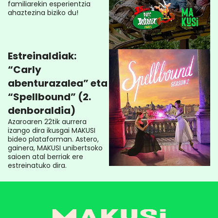
familiarekin esperientzia
ahaztezina biziko du!
Estreinaldiak:
“Carly
abenturazalea” eta
“Spellbound” (2.
denboraldia)
Azaroaren 22tik aurrera
izango dira ikusgai MAKUSI
bideo plataforman. Astero,
gainera, MAKUSI unibertsoko
saioen atal berriak ere
estreinatuko dira.