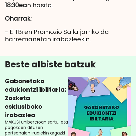
18:30ea
n hasita.
Oharrak:
- EITBren Promozio Saila jarriko da
harremanetan irabazleekin.
Beste albiste batzuk
Gabonetako
edukiontzi ibiltaria:
Zozketa
esklusiboko
irabazlea
MAKUSI unibertsoan sartu, eta
gogokoen dituzen
pertsonaien irudiekin argazki