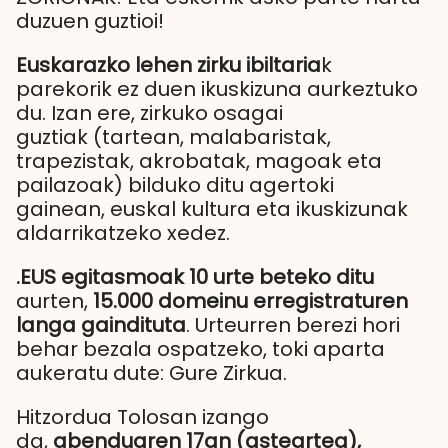
duzuen guztioi!
Euskarazko lehen zirku ibiltaria
k
parekorik ez duen ikuskizuna aurkeztuko
du. Izan ere, zirkuko osagai
guztiak (tartean, malabaristak,
trapezistak, akrobatak, magoak eta
pailazoak) bilduko ditu agertoki
gainean, euskal kultura eta ikuskizunak
aldarrikatzeko xedez.
.EUS egitasmoak 10 urte beteko ditu
aurten,
15.000 domeinu erregistraturen
langa gaindituta
. Urteurren berezi hori
behar bezala ospatzeko, toki aparta
aukeratu dute: Gure Zirkua.
Hitzordua Tolosan izango
da,
abenduaren 17an (asteartea),