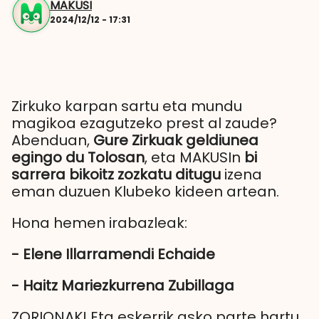
MAKUSI
2024/12/12 - 17:31
Zirkuko karpan sartu eta mundu
magikoa ezagutzeko prest al zaude?
Abenduan,
Gure Zirkuak geldiunea
egingo du Tolosan
, eta MAKUSIn
bi
sarrera bikoitz zozkatu ditugu
izena
eman duzuen Klubeko kideen artean.
Hona hemen irabazleak:
- Elene Illarramendi Echaide
- Haitz Mariezkurrena Zubillaga
ZORIONAK! Eta eskerrik asko parte hartu