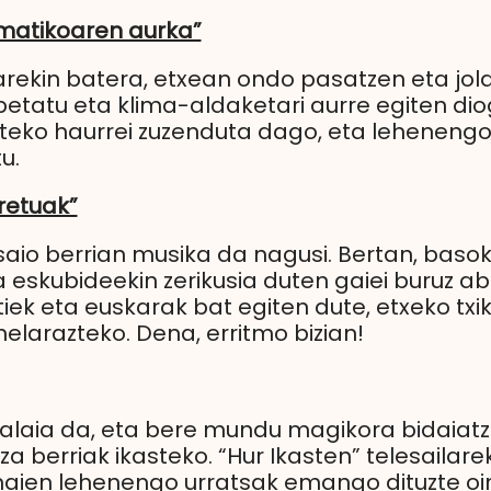
imatikoaren aurka”
riarekin batera, etxean ondo pasatzen eta jol
etatu eta klima-aldaketari aurre egiten dio
arteko haurrei zuzenduta dago, eta leheneng
u.
retuak”
saio berrian musika da nagusi. Bertan, basok
a eskubideekin zerikusia duten gaiei buruz a
ek eta euskarak bat egiten dute, etxeko txik
helarazteko. Dena, erritmo bizian!
ta alaia da, eta bere mundu magikora bidaiat
a berriak ikasteko. “Hur Ikasten” telesailare
haien lehenengo urratsak emango dituzte oi