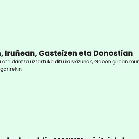
, Iruñean, Gasteizen eta Donostian
eta dantza uztartuko ditu ikuskizunak, Gabon giroan murg
garirekin.