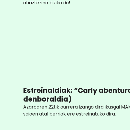
ahaztezina biziko du!
Estreinaldiak: “Carly abentur
denboraldia)
Azaroaren 22tik aurrera izango dira ikusgai MA
saioen atal berriak ere estreinatuko dira.