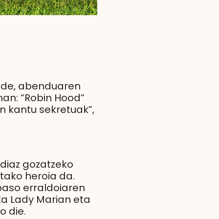
bide, abenduaren
rman: “Robin Hood”
en kantu sekretuak”,
ldiaz gozatzeko
tako heroia da.
 baso erraldoiaren
eta Lady Marian eta
o die.