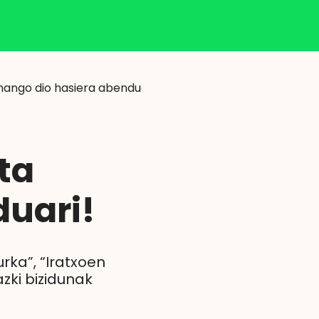
Klisk
mango dio hasiera abenduari
ta
uari!
rka”, “Iratxoen
azki bizidunak