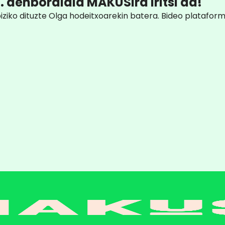
. denboraldia MAKUSIra iritsi da!
iziko dituzte Olga hodeitxoarekin batera. Bideo platafor