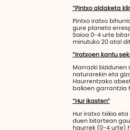
“Pintxo aldaketa kl
Pintxo iratxo bihur
gure planeta erresp
Saioa 0-4 urte bit
minutuko 20 atal dit
“Iratxoen kantu sek
Marrazki bizidunen 
naturarekin eta giz
Haurrentzako abesti
balioen garrantzia 
“Hur ikasten”
Hur iratxo txikia e
duen bitartean gauz
haurrek (0-4 urte) 