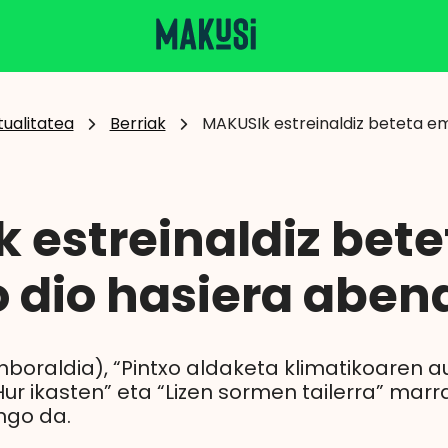
tualitatea
Berriak
MAKUSIk estreinaldiz beteta e
 estreinaldiz bete
dio hasiera abend
nboraldia), “Pintxo aldaketa klimatikoaren au
Hur ikasten” eta “Lizen sormen tailerra” marr
ngo da.