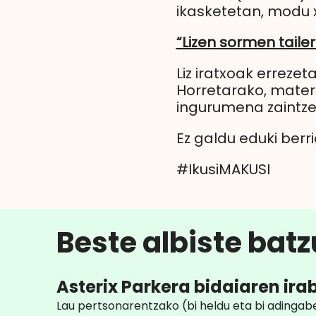
ikasketetan, modu 
“Lizen sormen tailer
Liz iratxoak erreze
Horretarako, materi
ingurumena zaintzea
Ez galdu eduki berri
#IkusiMAKUSI
Beste albiste bat
Asterix Parkera bidaiaren ira
Lau pertsonarentzako (bi heldu eta bi adingabe)