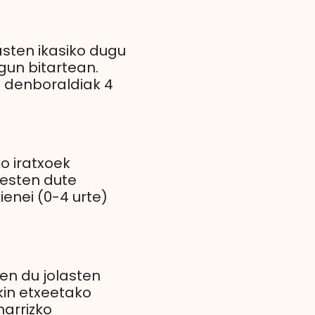
asten ikasiko dugu
gun bitartean.
o denboraldiak 4
o iratxoek
besten dute
ienei (0-4 urte)
zen du jolasten
kin etxeetako
narrizko