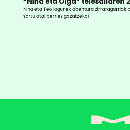
“Nina eta Olga” telesailaren 2
Nina eta Teo lagunek abentura zirraragarriak b
sartu atal berriez gozatzeko!