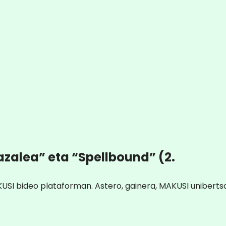
azalea” eta “Spellbound” (2.
KUSI bideo plataforman. Astero, gainera, MAKUSI uniberts