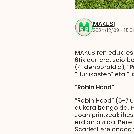
MAKUSI
2024/12/09 - 15:01
MAKUSIren eduki es
6tik aurrera, saio 
(4. denboraldia), “
“Hur ikasten” eta “L
“Robin Hood”
“Robin Hood” (5-7 u
aukera izango da. H
Joan printzeak ihes
erdian bizi da. Ber
Scarlett ere ondoan