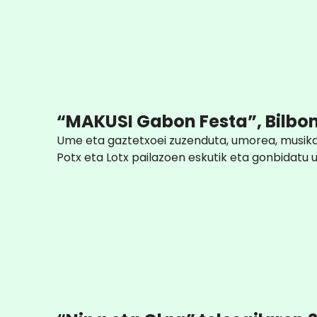
“MAKUSI Gabon Festa”, Bilbon
Ume eta gaztetxoei zuzenduta, umorea, musika 
Potx eta Lotx pailazoen eskutik eta gonbidatu u