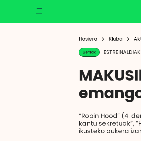
Ikusi
Kluba
Klisk
Aktualitatea
Hasiera
Kluba
Ak
Ekintzak
ESTREINALDIAK
Berriak
Berriak
Zozketak
MAKUSIk
Zorionak
Argazkiak
emango 
Abantailak
Eragiketaren emaitza
“Robin Hood” (4. de
kantu sekretuak”, “
ikusteko aukera iza