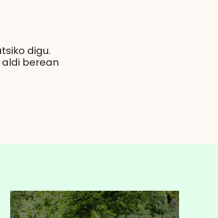
tsiko digu.
a aldi berean