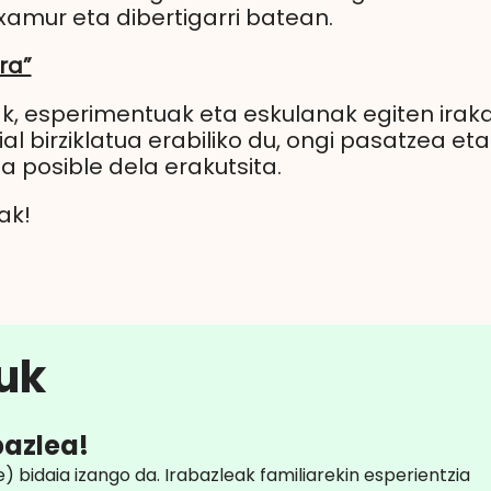
xamur eta dibertigarri batean.
ra”
tak, esperimentuak eta eskulanak egiten iraka
al birziklatua erabiliko du, ongi pasatzea et
 posible dela erakutsita.
ak!
zuk
bazlea!
 bidaia izango da. Irabazleak familiarekin esperientzia