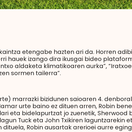
kaintza etengabe hazten ari da. Horren adi
berri hauek izango dira ikusgai bideo platafo
Pintxo aldaketa klimatikoaren aurka”, “Iratxo
izen sormen tailerra”.
rte) marrazki bizidunen saioaren 4. denbora
amar urte baino ez dituen arren, Robin bene
lari eta bidelapurtzat jo zuenetik, Sherwood
e lagun Tuck eta John Txikiren laguntzarekin 
 dituela, Robin ausartak arerioei aurre eging