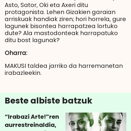
Asto, Sator, Oki eta Axeri ditu
protagonista. Lehen Gizakien garaian
arriskuak handiak ziren; hori horrela, gure
lagunek bisontea harrapatzea lortuko
dute? Ala mastodonteak harrapatuko
ditu bost lagunak?
Oharra:
MAKUSI taldea jarriko da harremanetan
irabazleekin.
Beste albiste batzuk
“Irabazi Arte!”ren
aurrestreinaldia,