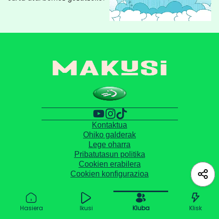
Kontaktua
Ohiko galderak
Lege oharra
Pribatutasun politika
Cookien erabilera
Cookien konfigurazioa
Hasiera
Ikusi
Kluba
Klisk