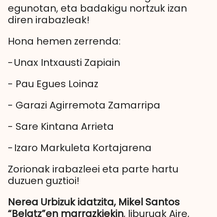
egunotan, eta badakigu nortzuk izan
diren irabazleak!
Hona hemen zerrenda:
-
Unax Intxausti Zapiain
-
Pau Egues Loinaz
-
Garazi Agirremota Zamarripa
-
Sare Kintana Arrieta
-
Izaro Markuleta Kortajarena
Zorionak irabazleei eta parte hartu
duzuen guztioi!
Nerea Urbizuk idatzita, Mikel Santos
“Belatz”en marrazkiekin
, liburuak Aire,