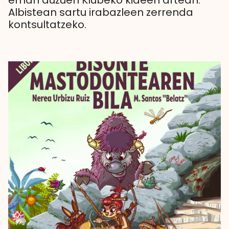
eman duzuen Klubeko kideen artean.
Albistean sartu irabazleen zerrenda
kontsultatzeko.