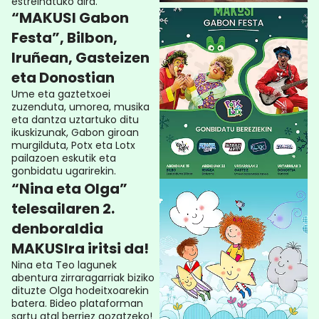
estreinatuko dira.
“MAKUSI Gabon
Festa”, Bilbon,
Iruñean, Gasteizen
eta Donostian
Ume eta gaztetxoei
zuzenduta, umorea, musika
eta dantza uztartuko ditu
ikuskizunak, Gabon giroan
murgilduta, Potx eta Lotx
pailazoen eskutik eta
gonbidatu ugarirekin.
“Nina eta Olga”
telesailaren 2.
denboraldia
MAKUSIra iritsi da!
Nina eta Teo lagunek
abentura zirraragarriak biziko
dituzte Olga hodeitxoarekin
batera. Bideo plataforman
sartu atal berriez gozatzeko!