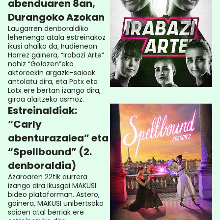
abenduaren 8an,
Durangoko Azokan
Laugarren denboraldiko
lehenengo atala estreinakoz
ikusi ahalko da, Irudienean.
Horrez gainera, “Irabazi Arte”
nahiz “Go!azen”eko
aktoreekin argazki-saioak
antolatu dira, eta Potx eta
Lotx ere bertan izango dira,
giroa alaitzeko asmoz.
Estreinaldiak:
“Carly
abenturazalea” eta
“Spellbound” (2.
denboraldia)
Azaroaren 22tik aurrera
izango dira ikusgai MAKUSI
bideo plataforman. Astero,
gainera, MAKUSI unibertsoko
saioen atal berriak ere