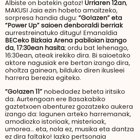
Albiste on batekin gatoz!
Urriaren 12an
,
MAKUSI Jaia ezin hobeto amaitzeko,
sorpresa handia dugu:
“Go!azen” eta
“Power Up” saioen denboraldi berriak
aurrestreinatuko ditugu! Emanaldia
BECeko Bizkaia Arena pabiloian izango
da
,
17:30ean hasita
; ordu bat lehenago,
16:30ean, ateak irekiko dira. Bi saioetako
aktore nagusiak ere bertan izango dira,
oholtza gainean, bilduko diren ikusleei
harrera berezia egiteko.
“Go!azen 11”
nobedadez beteta iritsiko
da. Aurtengoan ere Basakabiko
gaztetxoen abenturez gozatzeko aukera
izango da: lagunen arteko harremanak,
amodiozko istorioak, misterioak,
umorea… eta, nola ez, musika eta dantza
ez dira faltako! Iazko pertsonaia