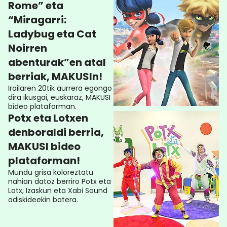
Rome” eta
“Miragarri:
Ladybug eta Cat
Noirren
abenturak”en atal
berriak, MAKUSIn!
Irailaren 20tik aurrera egongo
dira ikusgai, euskaraz, MAKUSI
bideo plataforman.
Potx eta Lotxen
denboraldi berria,
MAKUSI bideo
plataforman!
Mundu grisa koloreztatu
nahian datoz berriro Potx eta
Lotx, Izaskun eta Xabi Sound
adiskideekin batera.