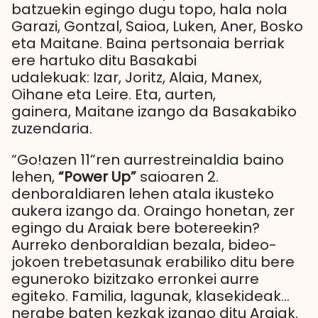
batzuekin egingo dugu topo, hala nola
Garazi, Gontzal, Saioa, Luken, Aner, Bosko
eta Maitane. Baina pertsonaia berriak
ere hartuko ditu Basakabi
udalekuak: Izar, Joritz, Alaia, Manex,
Oihane eta Leire. Eta, aurten,
gainera, Maitane izango da Basakabiko
zuzendaria.
“Go!azen 11”ren aurrestreinaldia baino
lehen,
“Power Up”
saioaren 2.
denboraldiaren lehen atala ikusteko
aukera izango da. Oraingo honetan, zer
egingo du Araiak bere botereekin?
Aurreko denboraldian bezala, bideo-
jokoen trebetasunak erabiliko ditu bere
eguneroko bizitzako erronkei aurre
egiteko. Familia, lagunak, klasekideak…
nerabe baten kezkak izango ditu Araiak.