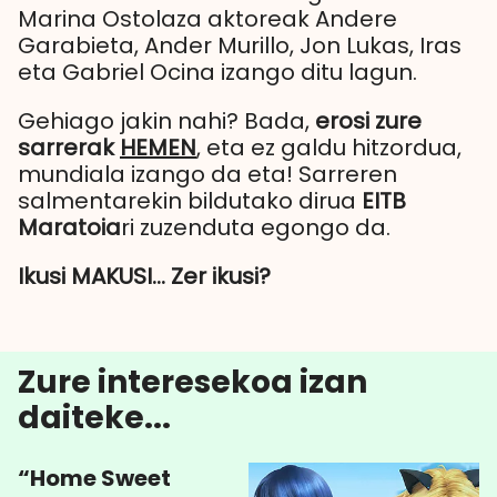
Marina Ostolaza aktoreak Andere
Garabieta, Ander Murillo, Jon Lukas, Iras
eta Gabriel Ocina izango ditu lagun.
Gehiago jakin nahi? Bada,
erosi zure
sarrerak
HEMEN
, eta ez galdu hitzordua,
mundiala izango da eta! Sarreren
salmentarekin bildutako dirua
EITB
Maratoia
ri zuzenduta egongo da.
Ikusi MAKUSI… Zer ikusi?
Zure interesekoa izan
daiteke...
“Home Sweet