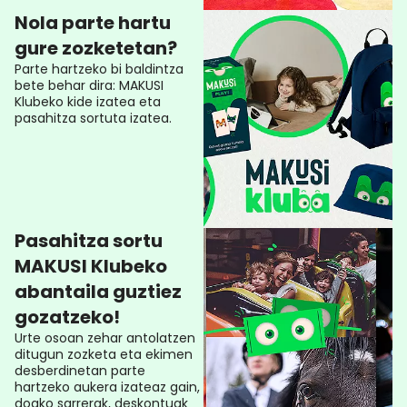
Nola parte hartu
gure zozketetan?
Parte hartzeko bi baldintza
bete behar dira: MAKUSI
Klubeko kide izatea eta
pasahitza sortuta izatea.
Pasahitza sortu
MAKUSI Klubeko
abantaila guztiez
gozatzeko!
Urte osoan zehar antolatzen
ditugun zozketa eta ekimen
desberdinetan parte
hartzeko aukera izateaz gain,
doako sarrerak, deskontuak