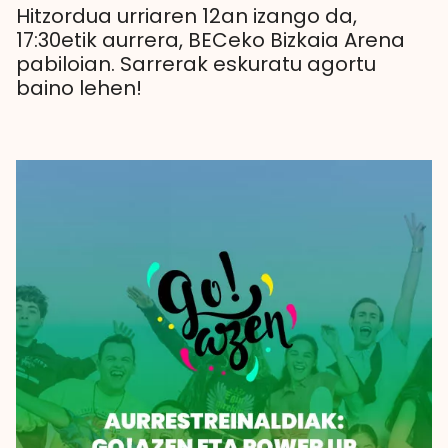
Hitzordua urriaren 12an izango da,
17:30etik aurrera, BECeko Bizkaia Arena
pabiloian. Sarrerak eskuratu agortu
baino lehen!