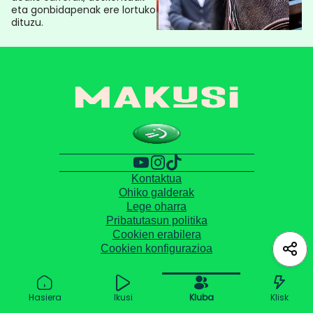
eta gonbidapenak ere lortuko
dituzu.
Kontaktua
Ohiko galderak
Lege oharra
Pribatutasun politika
Cookien erabilera
Cookien konfigurazioa
Hasiera
Ikusi
Kluba
Klisk