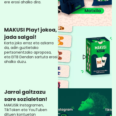
ere erosi ahalko dira.
MAKUSI Play! jokoa,
jada salgai!
Karta joko erraz eta azkarra
da, adin guztietako
pertsonentzako aproposa,
eta EITB Dendan sartuta erosi
ahalko duzu.
Jarrai gaitzazu
sare sozialetan!
MAKUSIk Instagramen,
TikToken eta YouTuben
dituen kontuetan