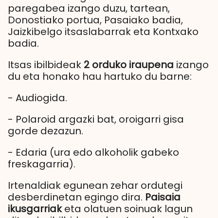
paregabea izango duzu, tartean,
Donostiako portua, Pasaiako badia,
Jaizkibelgo itsaslabarrak eta Kontxako
badia.
Itsas ibilbideak
2 orduko iraupena
izango
du eta honako hau hartuko du barne:
- Audiogida.
- Polaroid argazki bat, oroigarri gisa
gorde dezazun.
- Edaria (ura edo alkoholik gabeko
freskagarria).
Irtenaldiak egunean zehar ordutegi
desberdinetan egingo dira.
Paisaia
ikusgarriak
eta olatuen soinuak lagun