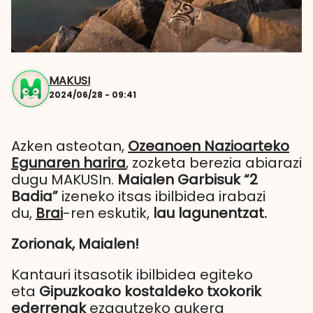
MAKUSI
2024/06/28 - 09:41
Azken asteotan,
Ozeanoen Nazioarteko
Egunaren harira
, zozketa berezia abiarazi
dugu MAKUSIn.
Maialen Garbisuk “2
Badia”
izeneko itsas ibilbidea irabazi
du,
Brai
-ren eskutik,
lau lagunentzat.
Zorionak, Maialen!
Kantauri itsasotik ibilbidea egiteko
eta
Gipuzkoako kostaldeko txokorik
ederrenak
ezagutzeko aukera