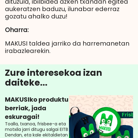
dituzula, ibilbidea azken txandan egitea
aukeratzen baduzu, ilunabar ederraz
gozatu ahalko duzu!
Oharra:
MAKUSI taldea jarriko da harremanetan
irabazlearekin.
Zure interesekoa izan
daiteke...
MAKUSIko produktu
berriak, jada
eskuragai!
Toalla, txanoa, frisbee-a eta
motxila jarri ditugu salgai EITB
Dendan, eta kale ekitaldietan