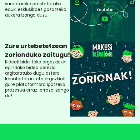
sareetarako prestatutako
eduki esklusiboez gozatzeko
aukera izango duzu.
Zure urtebetetzean
zorionduko zaitugu!
Kideek bidalitako argazkiekin
egindako bideo berezia
argitaratuko dugu astero,
larunbatetan, eta argazkiak
gure plataformara igotzeko
prozesua erraz-erraza izango
da!