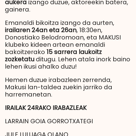
aukera
izango duzue, aktoreekin batera,
gainera.
Emanaldi bikoitza izango da aurten,
irailaren 24an eta 26an
, 18:30en,
Donostiako Belodromoan, eta MAKUSI
klubeko kideen artean emanaldi
bakoitzerako
15 sarrera laukoitz
zozketatu
ditugu. Lehen atala inork baino
lehen ikusi ahalko duzu!
Hemen duzue irabazleen zerrenda,
Makusi lan-taldea zuekin jarriko da
harremanetan.
IRAILAK 24RAKO IRABAZLEAK
LARRAIN GOIA GORROTXATEGI
JULE LULUAGA OLANO