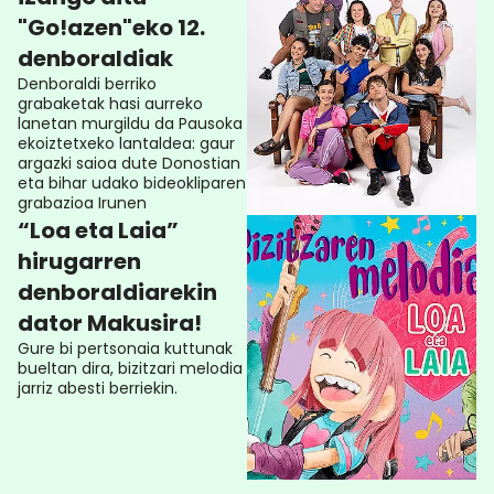
"Go!azen"eko 12.
denboraldiak
Denboraldi berriko
grabaketak hasi aurreko
lanetan murgildu da Pausoka
ekoiztetxeko lantaldea: gaur
argazki saioa dute Donostian
eta bihar udako bideokliparen
grabazioa Irunen
“Loa eta Laia”
hirugarren
denboraldiarekin
dator Makusira!
Gure bi pertsonaia kuttunak
bueltan dira, bizitzari melodia
jarriz abesti berriekin.