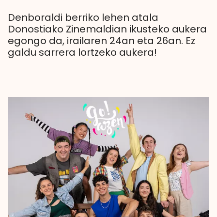
Denboraldi berriko lehen atala
Donostiako Zinemaldian ikusteko aukera
egongo da, irailaren 24an eta 26an. Ez
galdu sarrera lortzeko aukera!