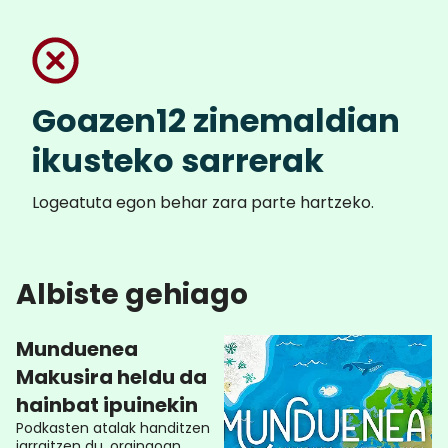
Goazen12 zinemaldian
ikusteko sarrerak
Logeatuta egon behar zara parte hartzeko.
Albiste gehiago
Munduenea
Makusira heldu da
hainbat ipuinekin
Podkasten atalak handitzen
jarraitzen du, oraingoan