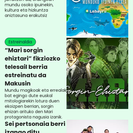
mundu osoko ipuinekin,
kultura eta hizkuntza
aniztasuna erakutsiz
Estreinaldia
“Mari sorgin
ehiztari” fikziozko
telesail berria
estreinatu da
Makusin
Mundu magikoak eta errealak
bat egingo dute euskal
mitologiarekin lotura duen
ekoizpen berrian, sorgin
ehizan arituko den Mari
protagonista nagusia izanik.
Sei pertsonaia berri
izango ditu