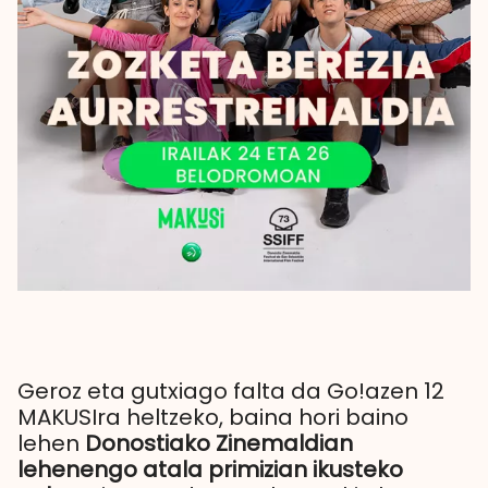
Geroz eta gutxiago falta da Go!azen 12
MAKUSIra heltzeko, baina hori baino
lehen
Donostiako Zinemaldian
lehenengo atala primizian ikusteko