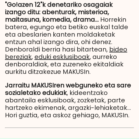
"Go!azen 12"k denetariko osagaiak
izango ditu: abenturak, misterioa,
maitasuna, komedia, drama…
Horrekin
batera, egungo eta betiko euskal talde
eta abeslarien kanten moldaketak
entzun ahal izango dira, ohi denez.
Denboraldi berria hasi bitartean,
bideo
bereziak
,
eduki esklusiboak
, aurreko
denboraldiak, eta zuzeneko ekitaldiak
aurkitu ditzakezue MAKUSIn.
Jarraitu MAKUSIren webguneko eta sare
sozialetako edukiak
, kideentzako
abantaila esklusiboak, zozketak, parte
hartzeko ekimenak, argazki-lehiaketak...
Hori guztia, eta askoz gehiago, MAKUSIn.