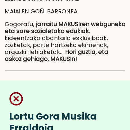
MAIALEN GOÑI BARRONEA
Gogoratu,
jarraitu MAKUSIren webguneko
eta sare sozialetako edukiak
,
kideentzako abantaila esklusiboak,
zozketak, parte hartzeko ekimenak,
argazki-lehiaketak...
Hori guztia, eta
askoz gehiago, MAKUSIn!
Lortu Gora Musika
Erraldoia