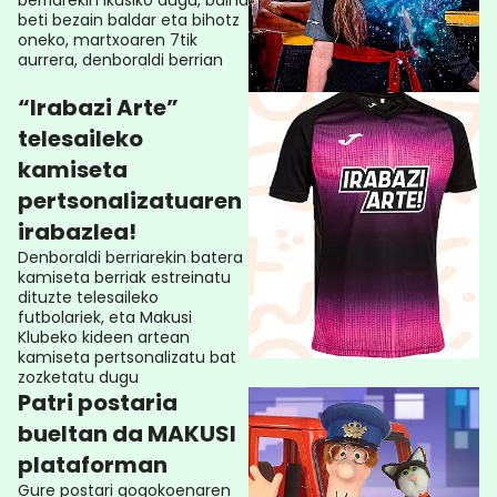
berriarekin ikusiko dugu, baina
beti bezain baldar eta bihotz
oneko, martxoaren 7tik
aurrera, denboraldi berrian
“Irabazi Arte”
telesaileko
kamiseta
pertsonalizatuaren
irabazlea!
Denboraldi berriarekin batera
kamiseta berriak estreinatu
dituzte telesaileko
futbolariek, eta Makusi
Klubeko kideen artean
kamiseta pertsonalizatu bat
zozketatu dugu
Patri postaria
bueltan da MAKUSI
plataforman
Gure postari gogokoenaren