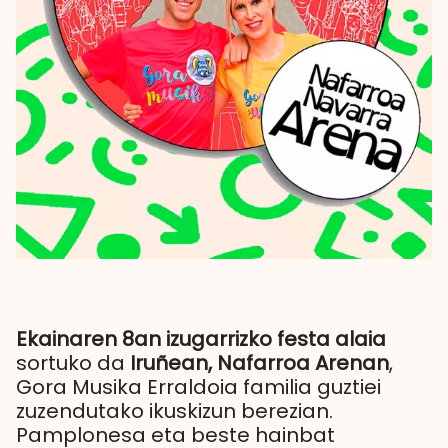
Ekainaren 8an izugarrizko festa alaia
sortuko da
Iruñean, Nafarroa Arenan
,
Gora Musika Erraldoia familia guztiei
zuzendutako ikuskizun berezian.
Pamplonesa eta beste hainbat