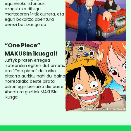
eguneroko istorioak
ezagutuko ditugu,
martxoaren 14tik aurrera, eta
egun bakoitza abentura
berezi bat izango da
“One Piece”
MAKUSIn ikusgai!
Luffyk piraten erregea
izatearekin egiten dut amets,
eta “One piece” deituriko
altxorra aurkitu nahi du, baina
horretarako beste pirata
askori egin beharko die aurre.
Abentura guztiak MAKUSIn
ikusgai.