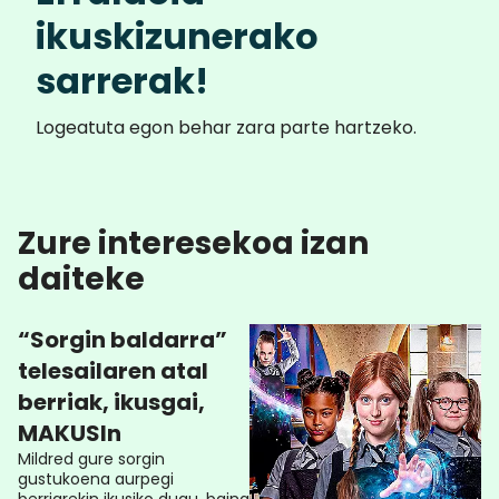
ikuskizunerako
sarrerak!
Logeatuta egon behar zara parte hartzeko.
Zure interesekoa izan
daiteke
“Sorgin baldarra”
telesailaren atal
berriak, ikusgai,
MAKUSIn
Mildred gure sorgin
gustukoena aurpegi