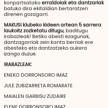
konpartsatako
erraldoiak eta dantzariak
batuko dira ekitaldian bertaratzen
direnen gozagarri.
MAKUSI klubeko kideen artean 5 sarrera
laukoitz zozketatu ditugu
, baditugu
irabazleak! Betiko abesti ezagunak,
dantzagarriak zein kanta berriak ere
abesteko eta dantzatzeko aukera
izango duzue.
IRABAZLEAK:
ENEKO DORRONSORO IMAZ
JULE ZUBIZARRETA ROMARATE
MAIALEN GARBISU ZUDAIRE
ELENE DORRONSORO IMAZ