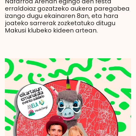
Nafarroa Arenan egingo den festa
erraldoiaz gozatzeko aukera paregabea
izango dugu ekainaren 8an, eta hara
joateko sarrerak zozketatuko ditugu
Makusi klubeko kideen artean.