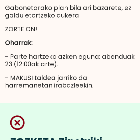
Gabonetarako plan bila ari bazarete, ez
galdu etortzeko aukera!
ZORTE ON!
Oharrak:
- Parte hartzeko azken eguna: abenduak
23 (12:00ak arte).
- MAKUSI taldea jarriko da
harremanetan irabazleekin.