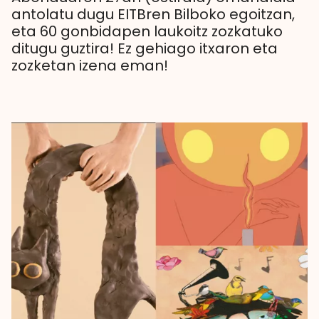
antolatu dugu EITBren Bilboko egoitzan,
eta 60 gonbidapen laukoitz zozkatuko
ditugu guztira! Ez gehiago itxaron eta
zozketan izena eman!