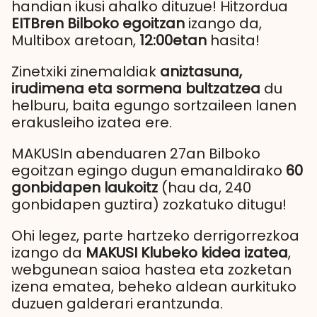
handian ikusi ahalko dituzue! Hitzordua
EITBren Bilboko egoitzan
izango da,
Multibox aretoan,
12:00etan
hasita!
Zinetxiki zinemaldiak
aniztasuna,
irudimena eta sormena bultzatzea
du
helburu, baita egungo sortzaileen lanen
erakusleiho izatea ere.
MAKUSIn abenduaren 27an Bilboko
egoitzan egingo dugun emanaldirako
60
gonbidapen laukoitz
(hau da, 240
gonbidapen guztira) zozkatuko ditugu!
Ohi legez, parte hartzeko derrigorrezkoa
izango da
MAKUSI Klubeko kidea izatea
,
webgunean saioa hastea eta zozketan
izena ematea, beheko aldean aurkituko
duzuen galderari erantzunda.