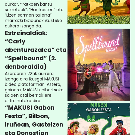
aurka”, “Iratxoen kantu
sekretuak”, “Hur ikasten” eta
“Lizen sormen tailerra”
marrazki bizidunak ikusteko
aukera izango da.
Estreinaldiak:
“Carly
abenturazalea” eta
“Spellbound” (2.
denboraldia)
Azaroaren 22tik aurrera
izango dira ikusgai MAKUSI
bideo plataforman. Astero,
gainera, MAKUSI unibertsoko
saioen atal berriak ere
estreinatuko dira.
“MAKUSI Gabon
Festa”, Bilbon,
Iruñean, Gasteizen
eta Donostian