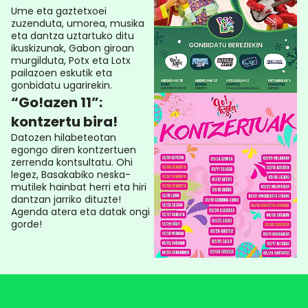
Ume eta gaztetxoei
zuzenduta, umorea, musika
eta dantza uztartuko ditu
ikuskizunak, Gabon giroan
murgilduta, Potx eta Lotx
pailazoen eskutik eta
gonbidatu ugarirekin.
“Go!azen 11”:
kontzertu bira!
Datozen hilabeteotan
egongo diren kontzertuen
zerrenda kontsultatu. Ohi
legez, Basakabiko neska-
mutilek hainbat herri eta hiri
dantzan jarriko dituzte!
Agenda atera eta datak ongi
gorde!