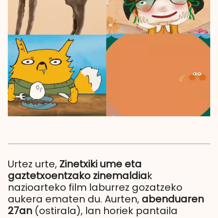
Urtez urte,
Zinetxiki ume eta
gaztetxoentzako zinemaldia
k
nazioarteko film laburrez gozatzeko
aukera ematen du. Aurten,
abenduaren
27an
(ostirala), lan horiek pantaila