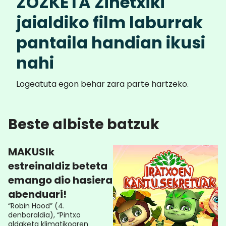
ZOZKETA Zinetxiki
jaialdiko film laburrak
pantaila handian ikusi
nahi
Logeatuta egon behar zara parte hartzeko.
Beste albiste batzuk
MAKUSIk
estreinaldiz beteta
emango dio hasiera
abenduari!
“Robin Hood” (4.
denboraldia), “Pintxo
aldaketa klimatikoaren