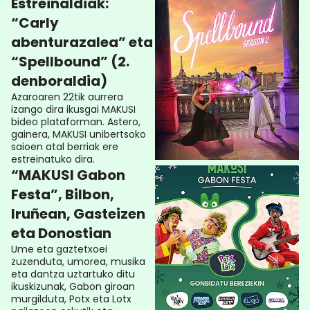
Estreinaldiak:
“Carly
abenturazalea” eta
“Spellbound” (2.
denboraldia)
Azaroaren 22tik aurrera
izango dira ikusgai MAKUSI
bideo plataforman. Astero,
gainera, MAKUSI unibertsoko
saioen atal berriak ere
estreinatuko dira.
“MAKUSI Gabon
Festa”, Bilbon,
Iruñean, Gasteizen
eta Donostian
Ume eta gaztetxoei
zuzenduta, umorea, musika
eta dantza uztartuko ditu
ikuskizunak, Gabon giroan
murgilduta, Potx eta Lotx