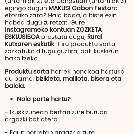
(urtarrilak 2) eta Donostian (urtarrilak 3)
egingo dugun
MAKUSI Gabon Festa
ra
etorriko zara? Hala bada, albiste ezin
hobea dugu zuretzat. Gure
Instagrameko kontuan
ZOZKETA
ESKLUSIBOA
prestatu dugu,
Rural
Kutxaren eskutik
! Hiru produktu sorta
zozkatuko ditugu guztira, bat ikuskizun
bakoitzeko.
Produktu sorta
horrek honakoa hartuko
du barne:
bizikleta, maillota, bisera eta
baloia.
Nola parte hartu?
- Ikuskizunean bertan zure buruari
argazki bat atera.
- Egun horretan argazkia zure