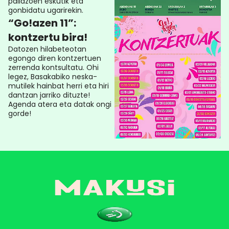
pailazoen eskutik eta
gonbidatu ugarirekin.
“Go!azen 11”:
kontzertu bira!
Datozen hilabeteotan
egongo diren kontzertuen
zerrenda kontsultatu. Ohi
legez, Basakabiko neska-
mutilek hainbat herri eta hiri
dantzan jarriko dituzte!
Agenda atera eta datak ongi
gorde!