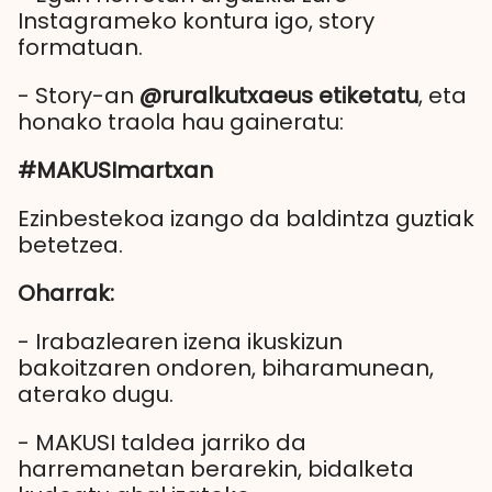
Instagrameko kontura igo, story
formatuan.
- Story-an
@ruralkutxaeus etiketatu
, eta
honako traola hau gaineratu:
#MAKUSImartxan
Ezinbestekoa izango da baldintza guztiak
betetzea.
Oharrak:
- Irabazlearen izena ikuskizun
bakoitzaren ondoren, biharamunean,
aterako dugu.
- MAKUSI taldea jarriko da
harremanetan berarekin, bidalketa