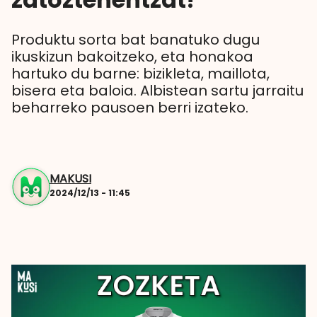
Produktu sorta bat banatuko dugu
ikuskizun bakoitzeko, eta honakoa
hartuko du barne: bizikleta, maillota,
bisera eta baloia. Albistean sartu jarraitu
beharreko pausoen berri izateko.
MAKUSI
2024/12/13 - 11:45