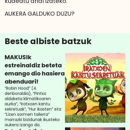
kudeatu ahal izateko.
AUKERA GALDUKO DUZU?
Beste albiste batzuk
MAKUSIk
estreinaldiz beteta
emango dio hasiera
abenduari!
“Robin Hood” (4.
denboraldia), “Pintxo
aldaketa klimatikoaren
aurka”, “Iratxoen kantu
sekretuak”, “Hur ikasten” eta
“Lizen sormen tailerra”
marrazki bizidunak ikusteko
aukera izango da.