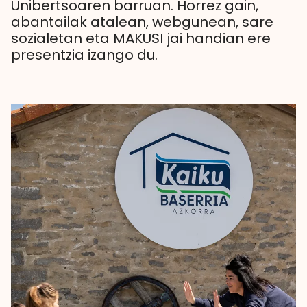
Unibertsoaren barruan. Horrez gain,
abantailak atalean, webgunean, sare
sozialetan eta MAKUSI jai handian ere
presentzia izango du.