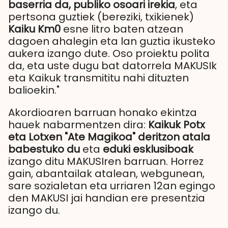
baserria da, publiko osoari irekia
, eta
pertsona guztiek (bereziki, txikienek)
Kaiku Km0
esne litro baten atzean
dagoen ahalegin eta lan guztia ikusteko
aukera izango dute. Oso proiektu polita
da, eta uste dugu bat datorrela MAKUSIk
eta Kaikuk transmititu nahi dituzten
balioekin."
Akordioaren barruan honako ekintza
hauek nabarmentzen dira:
Kaikuk Potx
eta Lotxen "Ate Magikoa" deritzon atala
babestuko du
eta
eduki esklusiboak
izango ditu MAKUSIren barruan. Horrez
gain, abantailak atalean, webgunean,
sare sozialetan eta urriaren 12an egingo
den MAKUSI jai handian ere presentzia
izango du.