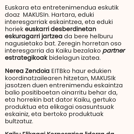
Euskara eta entretenimendua eskutik
doaz MAKUSIn. Hartara, eduki
interesgarriak eskaintzea, eta eduki
horiek
euskarri desberdinetan
eskuragarri jartzea
da bere helburu
nagusietako bat. Zeregin horretan oso
interesgarria da Kaiku bezalako
partner
estrategikoak
bidelagun izatea.
Nerea Zendoia
EITBko haur edukien
koordinatzailearen hitzetan, MAKUSIk
jasotzen duen entrenimendu eskaintza
balio positiboetan oinarritu behar da,
eta horrekin bat dator Kaiku, gertuko
produktua eta elikagai osasuntsuak
eskainiz, eta bertoko produktuak
bultzatuz.