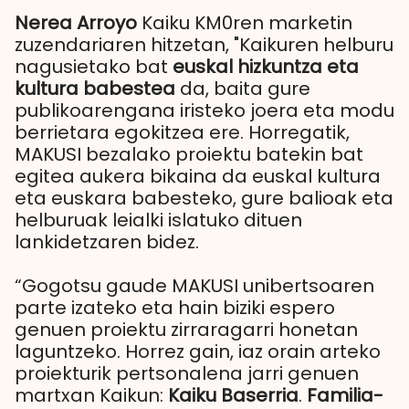
Nerea Arroyo
Kaiku KM0ren marketin
zuzendariaren hitzetan, "Kaikuren helburu
nagusietako bat
euskal hizkuntza eta
kultura babestea
da, baita gure
publikoarengana iristeko joera eta modu
berrietara egokitzea ere. Horregatik,
MAKUSI bezalako proiektu batekin bat
egitea aukera bikaina da euskal kultura
eta euskara babesteko, gure balioak eta
helburuak leialki islatuko dituen
lankidetzaren bidez.
“Gogotsu gaude MAKUSI unibertsoaren
parte izateko eta hain biziki espero
genuen proiektu zirraragarri honetan
laguntzeko. Horrez gain, iaz orain arteko
proiekturik pertsonalena jarri genuen
martxan Kaikun:
Kaiku Baserria
.
Familia-