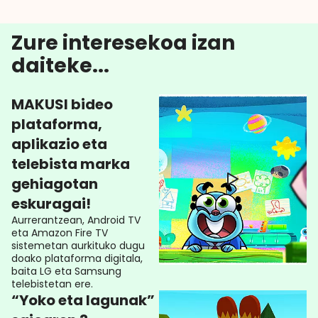
Zure interesekoa izan
daiteke...
MAKUSI bideo
plataforma,
aplikazio eta
telebista marka
gehiagotan
eskuragai!
Aurrerantzean, Android TV
eta Amazon Fire TV
sistemetan aurkituko dugu
doako plataforma digitala,
baita LG eta Samsung
telebistetan ere.
“Yoko eta lagunak”