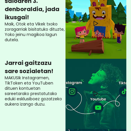
saioaren 3.
denboraldia, jada
ikusgai!
Maik, Otok eta Vikek txoko
zoragarriak bisitatuko dituzte,
Yoko jeinu magikoa lagun
dutela.
Jarrai gaitzazu
sare sozialetan!
MAKUSIk Instagramen,
TikToken eta YouTuben
dituen kontuetan
sareetarako prestatutako
eduki esklusiboez gozatzeko
aukera izango duzu.