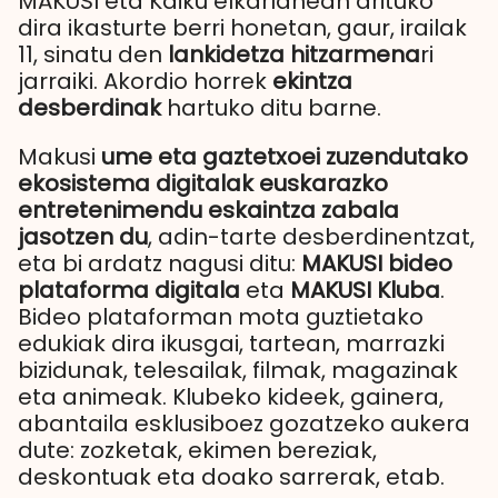
MAKUSI eta Kaiku elkarlanean arituko
dira ikasturte berri honetan, gaur, irailak
11, sinatu den
lankidetza hitzarmena
ri
jarraiki. Akordio horrek
ekintza
desberdinak
hartuko ditu barne.
Makusi
ume eta gaztetxoei zuzendutako
ekosistema digitalak euskarazko
entretenimendu eskaintza zabala
jasotzen du
, adin-tarte desberdinentzat,
eta bi ardatz nagusi ditu:
MAKUSI bideo
plataforma digitala
eta
MAKUSI Kluba
.
Bideo plataforman mota guztietako
edukiak dira ikusgai, tartean, marrazki
bizidunak, telesailak, filmak, magazinak
eta animeak. Klubeko kideek, gainera,
abantaila esklusiboez gozatzeko aukera
dute: zozketak, ekimen bereziak,
deskontuak eta doako sarrerak, etab.