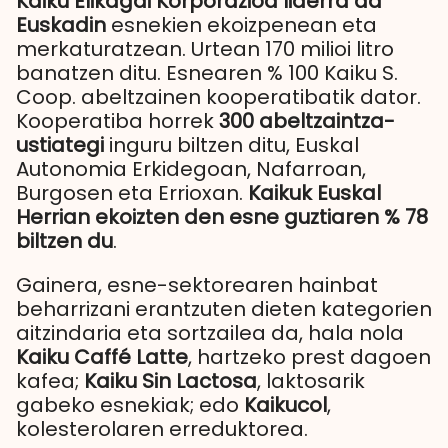
Kaiku Elikagai Korporazioa liderra da
Euskadin
esnekien ekoizpenean eta
merkaturatzean. Urtean 170 milioi litro
banatzen ditu. Esnearen % 100 Kaiku S.
Coop. abeltzainen kooperatibatik dator.
Kooperatiba horrek
300 abeltzaintza-
ustiategi
inguru biltzen ditu, Euskal
Autonomia Erkidegoan, Nafarroan,
Burgosen eta Errioxan.
Kaikuk Euskal
Herrian ekoizten den esne guztiaren % 78
biltzen du
.
Gainera, esne-sektorearen hainbat
beharrizani erantzuten dieten kategorien
aitzindaria eta sortzailea da, hala nola
Kaiku Caffé Latte
, hartzeko prest dagoen
kafea;
Kaiku Sin Lactosa
, laktosarik
gabeko esnekiak; edo
Kaikucol
,
kolesterolaren erreduktorea.