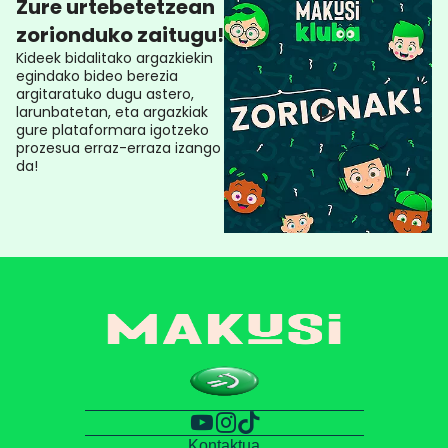
Zure urtebetetzean
zorionduko zaitugu!
Kideek bidalitako argazkiekin
egindako bideo berezia
argitaratuko dugu astero,
larunbatetan, eta argazkiak
gure plataformara igotzeko
prozesua erraz-erraza izango
da!
Kontaktua