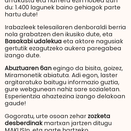
arrakasta eta harrera ezin hobea izan
du: 1.400 lagunek baino gehiagok parte
hartu dute!
Irabazleek telesailaren denboraldi berria
nola grabatzen den ikusiko dute, eta
Basakabi udalekua
eta aktore nagusiak
gertutik ezagutzeko aukera paregabea
izango dute.
Abuztuaren 6an
egingo da bisita, goizez,
Miramonetik abiatuta. Adi egon, laster
argitaratuko baitugu informazio guztia,
gure webgunean nahiz sare sozialetan.
Esperientzia ahaztezina izango delakoan
gaude!
Gogoratu, urte osoan zehar
zozketa
desberdinak
martxan jartzen ditugu
MAKUSIn, eta parte hartzeko