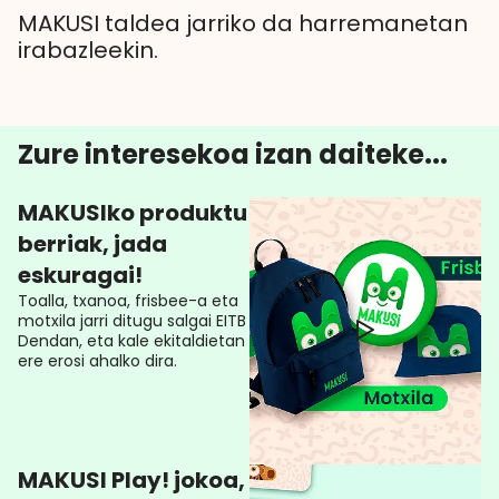
MAKUSI taldea jarriko da harremanetan
irabazleekin.
Zure interesekoa izan daiteke...
MAKUSIko produktu
berriak, jada
eskuragai!
Toalla, txanoa, frisbee-a eta
motxila jarri ditugu salgai EITB
Dendan, eta kale ekitaldietan
ere erosi ahalko dira.
MAKUSI Play! jokoa,