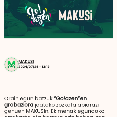
MAKUSI
2024/07/26 - 13:19
Orain egun batzuk
“Go!azen”en
grabaziora
joateko zozketa abiarazi
genuen MAKUSIn. Ekimenak egundoko