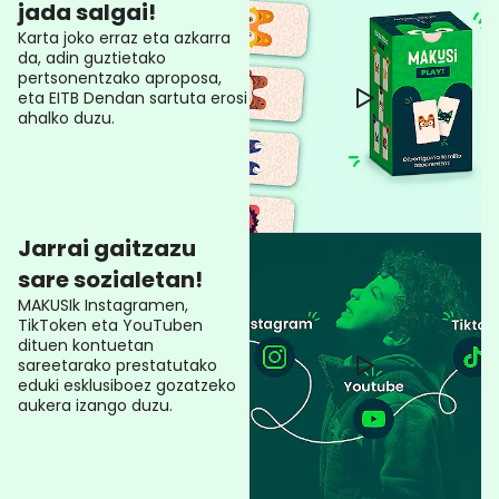
jada salgai!
Karta joko erraz eta azkarra
da, adin guztietako
pertsonentzako aproposa,
eta EITB Dendan sartuta erosi
ahalko duzu.
Jarrai gaitzazu
sare sozialetan!
MAKUSIk Instagramen,
TikToken eta YouTuben
dituen kontuetan
sareetarako prestatutako
eduki esklusiboez gozatzeko
aukera izango duzu.