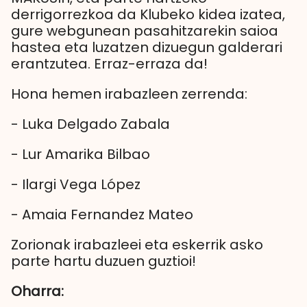
derrigorrezkoa da Klubeko kidea izatea,
gure webgunean pasahitzarekin saioa
hastea eta luzatzen dizuegun galderari
erantzutea. Erraz-erraza da!
Hona hemen irabazleen zerrenda:
- Luka Delgado Zabala
- Lur Amarika Bilbao
- Ilargi Vega López
- Amaia Fernandez Mateo
Zorionak irabazleei eta eskerrik asko
parte hartu duzuen guztioi!
Oharra: