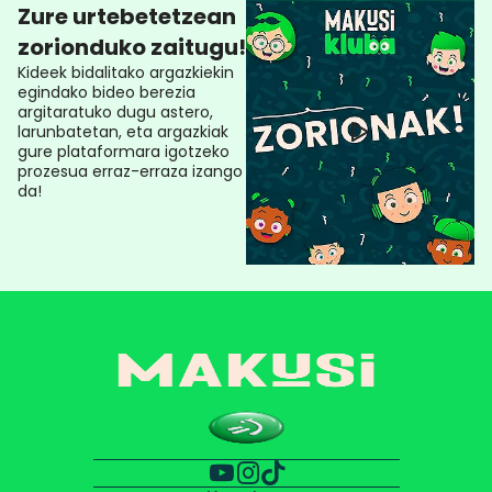
Zure urtebetetzean
zorionduko zaitugu!
Kideek bidalitako argazkiekin
egindako bideo berezia
argitaratuko dugu astero,
larunbatetan, eta argazkiak
gure plataformara igotzeko
prozesua erraz-erraza izango
da!