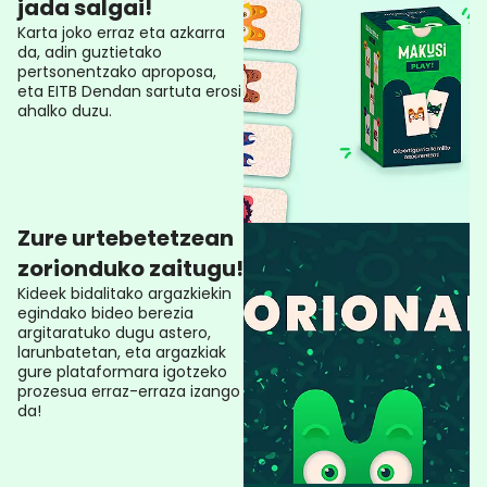
jada salgai!
Karta joko erraz eta azkarra
da, adin guztietako
pertsonentzako aproposa,
eta EITB Dendan sartuta erosi
ahalko duzu.
Zure urtebetetzean
zorionduko zaitugu!
Kideek bidalitako argazkiekin
egindako bideo berezia
argitaratuko dugu astero,
larunbatetan, eta argazkiak
gure plataformara igotzeko
prozesua erraz-erraza izango
da!