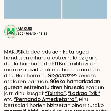
MAKUSI
2024/06/10 - 13:32
MAKUSIk bideo edukien katalogoa
handitzen dihardu; estreinaldiez gain,
duela hainbat urte EITBn emititu ziren
marrazki bizidunak ere berreskuratuko
ditu. Hori horrela,
Gogoratzen
izeneko
atalaren barruan,
90eko hamarkadan
gurean estreinatu ziren hiru saio
ezagun
jarri ditu ikusgai:
“Txirrita”
,
“Lazkao Txiki”
eta
“Pernando Amezketarra”.
Hiru
bertsolari horien bizitzetan oinarritutako