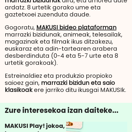
marrazki bizidunak
dira, eta umorea dute
ardatz. 8 urtetik gorako ume eta
gaztetxoei zuzenduta daude.
Gogoratu,
MAKUSI bideo plataforman
marrazki bizidunak, animeak, telesailak,
magazinak eta filmak ikus ditzakezu,
euskaraz eta adin-tartearen arabera
desberdinduta (0-4 eta 5-7 urte eta 8
urtetik gorakoak).
Estreinaldiez eta produkzio propioko
saioez gain,
marrazki bizidun eta saio
klasikoak
ere jarriko ditu ikusgai MAKUSIk.
Zure interesekoa izan daiteke...
MAKUSI Play! jokoa,