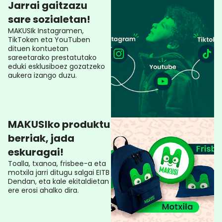
Jarrai gaitzazu
sare sozialetan!
MAKUSIk Instagramen,
TikToken eta YouTuben
dituen kontuetan
sareetarako prestatutako
eduki esklusiboez gozatzeko
aukera izango duzu.
MAKUSIko produktu
berriak, jada
eskuragai!
Toalla, txanoa, frisbee-a eta
motxila jarri ditugu salgai EITB
Dendan, eta kale ekitaldietan
ere erosi ahalko dira.