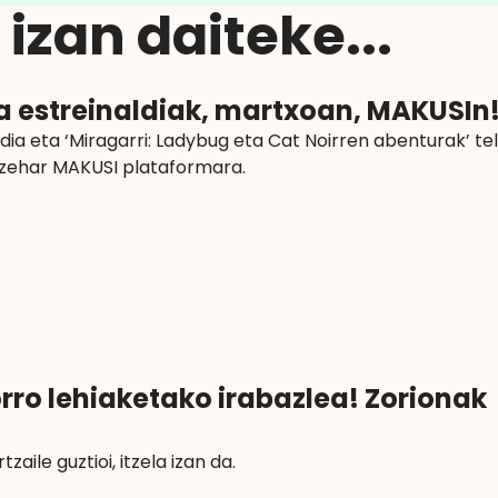
izan daiteke...
a estreinaldiak, martxoan, MAKUSIn
dia eta ‘Miragarri: Ladybug eta Cat Noirren abenturak’ tel
an zehar MAKUSI plataformara.
ro lehiaketako irabazlea! Zorionak
aile guztioi, itzela izan da.