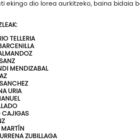
ti ekingo dio lorea aurkitzeko, baina bidaia b
ZLEAK:
IO TELLERIA
BARCENILLA
 ALMANDOZ
 SANZ
DI MENDIZABAL
NAZ
 SANCHEZ
NA URIA
MANUEL
OLLADO
 CAJIGAS
NZ
 MARTÍN
URRENA ZUBILLAGA