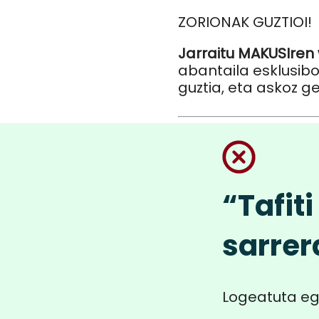
ZORIONAK GUZTIOI!
Jarraitu MAKUSIren
abantaila esklusibo
guztia, eta askoz g
“Tafit
sarrer
Logeatuta eg