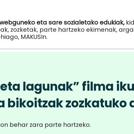
 webguneko eta sare sozialetako edukiak,
ki
ak, zozketak, parte hartzeko ekimenak, argazk
ehiago, MAKUSIn.
i eta lagunak” filma ik
a bikoitzak zozkatuko 
on behar zara parte hartzeko.