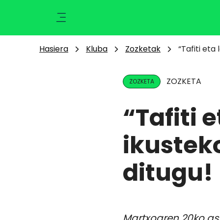
Ikusi
Kluba
Klisk
Hasiera
Kluba
Zozketak
“Tafiti eta
Aktualitatea
Ekintzak
ZOZKETA
ZOZKETA
Berriak
Zozketak
“Tafiti 
Zorionak
Argazkiak
ikusteko
Abantailak
Eragiketaren emaitza
ditugu!
Martxoaren 20ko ast