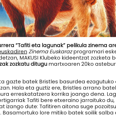
rrera “Tafiti eta lagunak” pelikula zinema a
euskadiren
Zinema Euskaraz
programari eske
detzan, MAKUSI Klubeko kideentzat zozketa b
tzak zozkatu ditugu
martxoaren 20ko astebur
kata gazte batek Bristles basurdea ezagutuko
izan. Hala eta guztiz ere, Bristles arrano bat
hura erreskatatzera korrika joango dena. Lag
rtigarriak Tafiti bere etxeraino jarraituko du
at izango dute: Tafitiren aitona suge pozoitsu
 Basamortuko lore mitiko batek soilik salba d