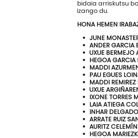
bidaia arriskutsu ba
izango du.
HONA HEMEN IRABA
JUNE MONASTER
ANDER GARCIA 
UXUE BERMEJO
HEGOA GARCIA
MADDI AZURMEN
PAU EGUES LOI
MADDI REMIREZ
UXUE ARGIÑARE
IXONE TORRES 
LAIA ATIEGA C
INHAR DELGADO
ARRATE RUIZ SA
AURITZ CELEMÍN
HEGOA MARIEZK