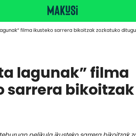
 lagunak” filma ikusteko sarrera bikoitzak zozkatuko ditugu
eta lagunak” filma
 sarrera bikoitzak
eburuan pelikula ikusteko sarrera bikoitzak z