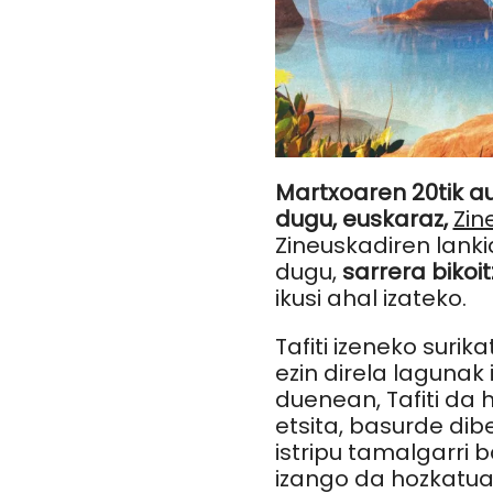
Martxoaren 20tik au
dugu, euskaraz,
Zin
Zineuskadiren lanki
dugu,
sarrera bikoi
ikusi ahal izateko.
Tafiti izeneko suri
ezin direla lagunak 
duenean, Tafiti da 
etsita, basurde dibe
istripu tamalgarri b
izango da hozkatua.