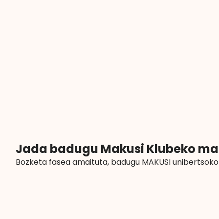
Jada badugu Makusi Klubeko marr
Bozketa fasea amaituta, badugu MAKUSI unibertsoko 