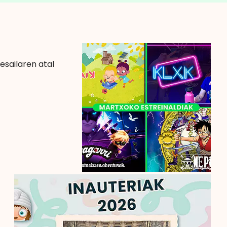
!
esailaren atal