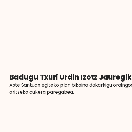
Badugu Txuri Urdin Izotz Jauregik
Aste Santuan egiteko plan bikaina dakarkigu oraingo
aritzeko aukera paregabea.