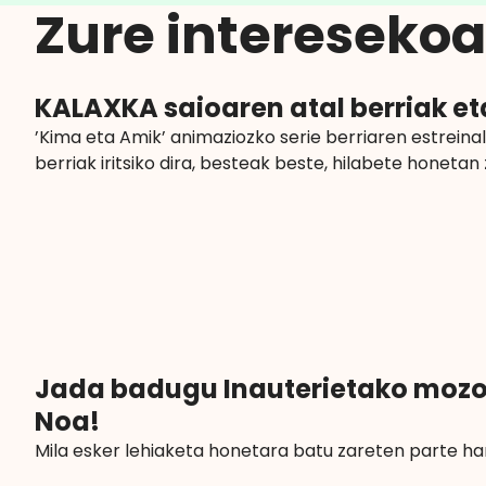
Zure interesekoa 
KALAXKA saioaren atal berriak et
’Kima eta Amik’ animaziozko serie berriaren estreinal
berriak iritsiko dira, besteak beste, hilabete honet
Jada badugu Inauterietako mozor
Noa!
Mila esker lehiaketa honetara batu zareten parte hartz