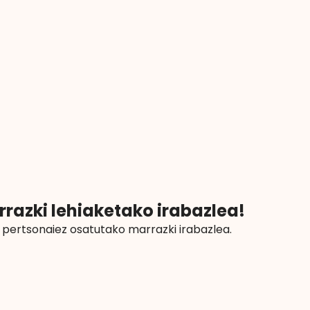
azki lehiaketako irabazlea!
pertsonaiez osatutako marrazki irabazlea.