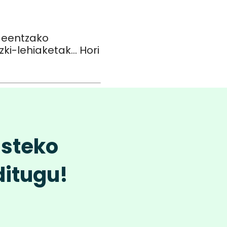
deentzako
i-lehiaketak... Hori
usteko
ditugu!