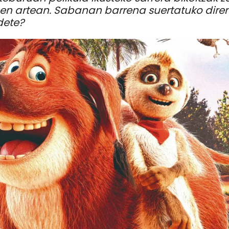
een artean. Sabanan barrena suertatuko dire
udete?