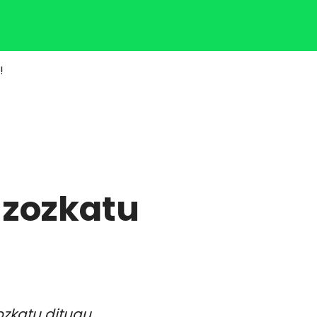
Klisk
!
 zozkatu
ozkatu ditugu