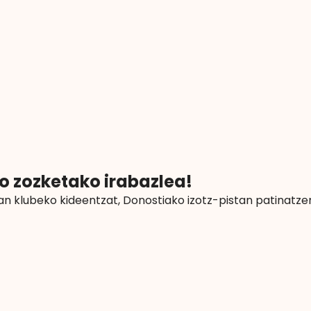
o zozketako irabazlea!
an klubeko kideentzat, Donostiako izotz-pistan patinatze