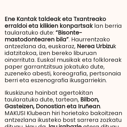
Ene Kantak taldeak eta Txantreako
erraldoi eta kilikien konpartsak
lan berria
taularatuko dute:
“Bisonte-
mastodontearen bila”
. Haurrentzako
antzezlana da, euskaraz,
Nerea Urbizu
k
idatzitakoa, izen bereko liburuan
oinarrituta. Euskal musikak eta folkloreak
paper garrantzitsua jokatuko dute,
zuzeneko abesti, koreografia, pertsonaia
berri eta eszenografia ikusgarriekin.
Ikuskizuna hainbat agertokitan
taularatuko dute, tartean,
Bilbon,
Gasteizen, Donostian eta Iruñean
.
MAKUSI Klubean hiri horietako bakoitzean
antzezlana ikusteko bost sarrera zozkatu
ditugu. Hau da,
lau irabazle
atera ditugu