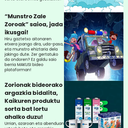
“Munstro Zale
Zoroak” saioa, jada
ikusgai!
Hiru gaztetxo aitonaren
etxera joango dira, uda-pasa,
eta munstro ehiztaria dela
jakingo dute. Zer gertatuko
da ondoren? Ez galdu saio
berria MAKUSI bideo
plataforman!
Zorionak bideorako
argazkia bidalita,
Kaikuren produktu
sorta bat lortu
ahalko duzu!
Urrian, azaroan eta abenduan