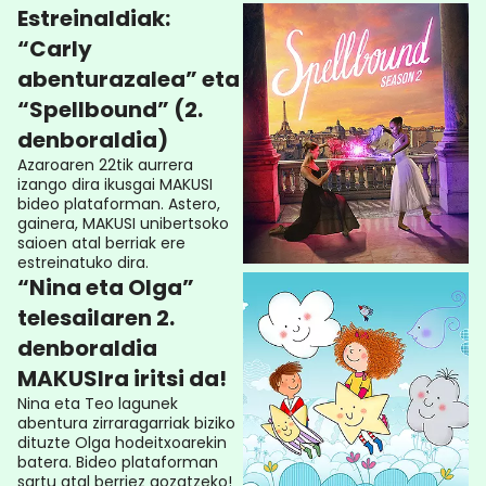
Estreinaldiak:
“Carly
abenturazalea” eta
“Spellbound” (2.
denboraldia)
Azaroaren 22tik aurrera
izango dira ikusgai MAKUSI
bideo plataforman. Astero,
gainera, MAKUSI unibertsoko
saioen atal berriak ere
estreinatuko dira.
“Nina eta Olga”
telesailaren 2.
denboraldia
MAKUSIra iritsi da!
Nina eta Teo lagunek
abentura zirraragarriak biziko
dituzte Olga hodeitxoarekin
batera. Bideo plataforman
sartu atal berriez gozatzeko!