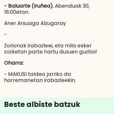
- Baluarte (Iruñea).
Abenduak 30,
16:00etan.
Aner Arsuaga Alzugaray
-
Zorionak irabazleei, eta mila esker
zozketan parte hartu duzuen guztioi!
Oharra:
- MAKUSI taldea jarriko da
harremanetan irabazleekin.
Beste albiste batzuk