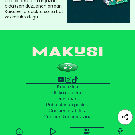
urteak bete eta argazkia
bidaltzen duzuenon artean
Kaikuren produktu sorta bat
zozkatuko dugu.
Kontaktua
Ohiko galderak
Lege oharra
Pribatutasun politika
Cookien erabilera
Cookien konfigurazioa