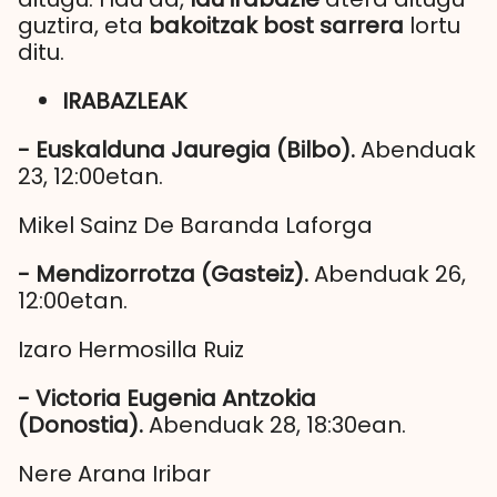
guztira, eta
bakoitzak bost sarrera
lortu
ditu.
IRABAZLEAK
- Euskalduna Jauregia (Bilbo).
Abenduak
23, 12:00etan.
Mikel Sainz De Baranda Laforga
- Mendizorrotza (Gasteiz).
Abenduak 26,
12:00etan.
Izaro Hermosilla Ruiz
- Victoria Eugenia Antzokia
(Donostia).
Abenduak 28, 18:30ean.
Nere Arana Iribar