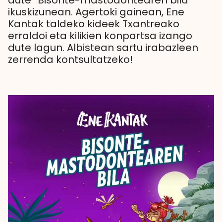
dute “Bisonte-mastodontearen bila”
ikuskizunean. Agertoki gainean, Ene
Kantak taldeko kideek Txantreako
erraldoi eta kilikien konpartsa izango
dute lagun. Albistean sartu irabazleen
zerrenda kontsultatzeko!