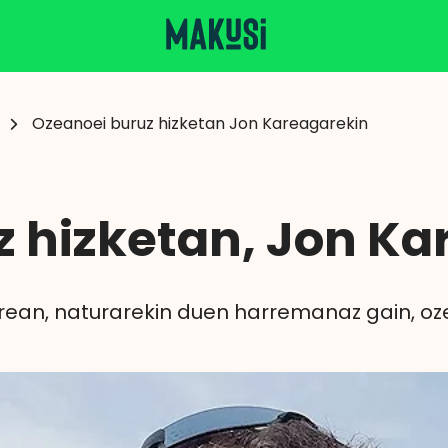
Ozeanoei buruz hizketan Jon Kareagarekin
 hizketan, Jon Ka
orrean, naturarekin duen harremanaz gain, o