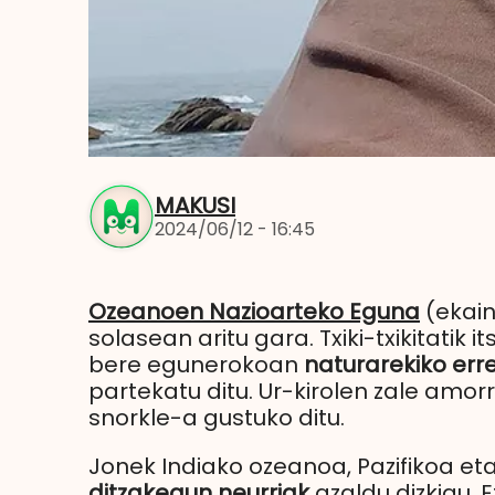
MAKUSI
2024/06/12 - 16:45
Ozeanoen Nazioarteko Eguna
(ekain
solasean aritu gara. Txiki-txikitatik
bere egunerokoan
naturarekiko err
partekatu ditu. Ur-kirolen zale amor
snorkle-a gustuko ditu.
Jonek Indiako ozeanoa, Pazifikoa eta 
ditzakegun neurriak
azaldu dizkigu. 