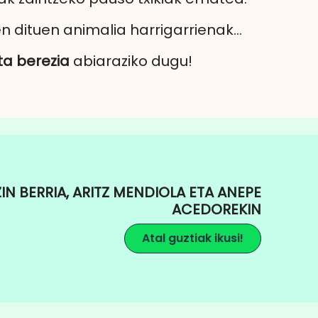
en dituen animalia harrigarrienak…
ta berezia
abiaraziko dugu!
N BERRIA, ARITZ MENDIOLA ETA ANEPE
ACEDOREKIN
Atal guztiak ikusi!