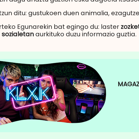
tzun ditu: gustukoen duen animalia, ezagutz
teko Egunarekin bat egingo du: laster
zozke
sozialetan
aurkituko duzu informazio guztia.
MAGAZI