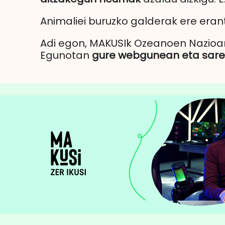
Animaliei buruzko galderak ere eran
Adi egon, MAKUSIk Ozeanoen Nazioar
Egunotan
gure webgunean eta sare 