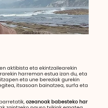
n aktibista eta ekintzailearekin
turarekin harreman estua izan du, eta
itzapen eta une bereziak gurekin
egitea, itsasoan bainatzea, surfa eta
abarretatik,
ozeanoak babesteko har
ak zaintzeko pauso txikiak ematea.