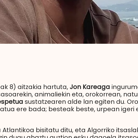
ak 8) aitzakia hartuta,
Jon Kareaga
ingurume
 itsasoarekin, animaliekin eta, orokorrean, na
espetua
sustatzearen alde lan egiten du. Oro
ratua ere bada; besteak beste, urpean igeri 
Atlantikoa bisitatu ditu, eta Algorriko itsasl
Ezin dugu ahaztu guztion esku dagoela itsaso