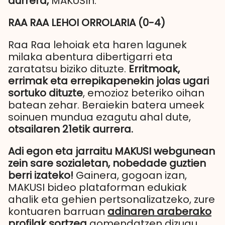
aurrera,
MAKUSIn.
RAA RAA LEHOI ORROLARIA (0-4)
Raa Raa lehoiak eta haren lagunek
milaka abentura dibertigarri eta
zaratatsu biziko dituzte.
Erritmoak,
errimak eta errepikapenekin jolas ugari
sortuko dituzte
, emozioz beteriko oihan
batean zehar. Beraiekin batera umeek
soinuen mundua ezagutu ahal dute,
otsailaren 21etik aurrera.
Adi egon eta jarraitu MAKUSI webgunean
zein sare sozialetan, nobedade guztien
berri izateko!
Gainera, gogoan izan,
MAKUSI bideo plataforman edukiak
ahalik eta gehien pertsonalizatzeko, zure
kontuaren barruan
adinaren araberako
profilak
sortzea
gomendatzen dizugu.