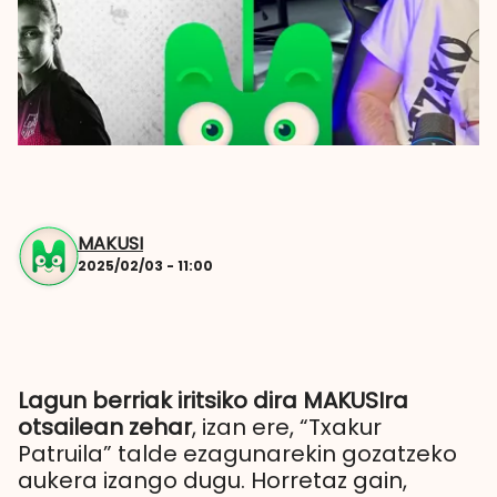
MAKUSI
2025/02/03 - 11:00
Lagun berriak iritsiko dira MAKUSIra
otsailean zehar
, izan ere, “Txakur
Patruila” talde ezagunarekin gozatzeko
aukera izango dugu. Horretaz gain,