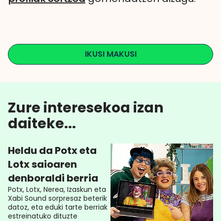
IKUSI MAKUSI
Zure interesekoa izan
daiteke...
Heldu da Potx eta
Lotx saioaren
denboraldi berria
Potx, Lotx, Nerea, Izaskun eta
Xabi Sound sorpresaz beterik
datoz, eta eduki tarte berriak
estreinatuko dituzte