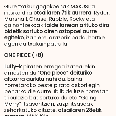
Gure txakur gogokoenak MAKUSIra
iritsiko dira
otsailaren 7tik aurrera
. Ryder,
Marshall, Chase, Rubble, Rocky eta
gainontzekoak
talde lanean arituko dira
bidetik sortuko diren oztopoei aurre
egiteko
, izan ere, arazorik bada, hortxe
ageri da txakur-patruila!
ONE PIECE (+8)
Luffy-k
piraten erregea izatearekin
amesten du
“One piece” deituriko
altxorra aurkitu nahi du
, baina
horretarako beste pirata askori egin
beharko die aurre. Ibilbide luze horretan
tripulazio bat sortuko du eta “Going
Merry” itsasontzian, zazpi itsasoak
zeharkatuko dituzte,
otsailaren 28etik