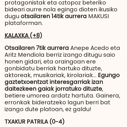
protagonistak eta oztopoz beteriko
bideari aurre nola egingo dioten ikusiko
dugu
otsailaren 14tik aurrera
MAKUSI
plataforman.
KALAXKA (+8)
Otsailaren 7tik aurrera
Anepe Acedo eta
Aritz Mendiola berriz izango ditugu saio
honen gidari, eta oraingoan ere
gonbidatu berriak hartuko dituzte,
aktoreak, musikariak, kirolariak…
Egungo
gaztetxoentzat interesgarriak izan
daitezkeen gaiak jorratuko dituzte
,
betiere umorea ardatz hartuta. Gainera,
erronkak bideratzeko lagun berri bat
izango dute platoan, ez galdu!
TXAKUR PATRILA (0-4)