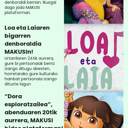
denboraldi berrian. Ikusgai
dago jada MAKUSI
plataforman.
Loa eta Laiaren
bigarren
denboraldia
MAKUSIn!
Urtarrilaren 24tik aurrera,
gure bi pertsonaiak berriz
izango ditugu abesten,
horretarako gure kulturako
hainbat pertsonaia izango
dituzte lagun
“Dora
esploratzailea”,
abenduaren 20tik
aurrera, MAKUSI