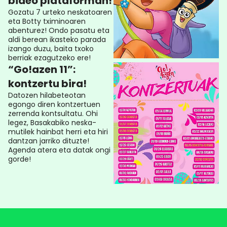
bideo plataforman!
Gozatu 7 urteko neskatoaren
eta Botty tximinoaren
abenturez! Ondo pasatu eta
aldi berean ikasteko parada
izango duzu, baita txoko
berriak ezagutzeko ere!
“Go!azen 11”:
kontzertu bira!
Datozen hilabeteotan
egongo diren kontzertuen
zerrenda kontsultatu. Ohi
legez, Basakabiko neska-
mutilek hainbat herri eta hiri
dantzan jarriko dituzte!
Agenda atera eta datak ongi
gorde!