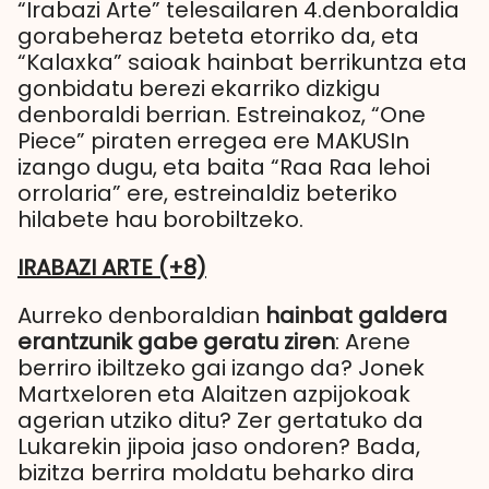
“Irabazi Arte” telesailaren 4.denboraldia
gorabeheraz beteta etorriko da, eta
“Kalaxka” saioak hainbat berrikuntza eta
gonbidatu berezi ekarriko dizkigu
denboraldi berrian. Estreinakoz, “One
Piece” piraten erregea ere MAKUSIn
izango dugu, eta baita “Raa Raa lehoi
orrolaria” ere, estreinaldiz beteriko
hilabete hau borobiltzeko.
IRABAZI ARTE (+8)
Aurreko denboraldian
hainbat galdera
erantzunik gabe geratu ziren
: Arene
berriro ibiltzeko gai izango da? Jonek
Martxeloren eta Alaitzen azpijokoak
agerian utziko ditu? Zer gertatuko da
Lukarekin jipoia jaso ondoren? Bada,
bizitza berrira moldatu beharko dira