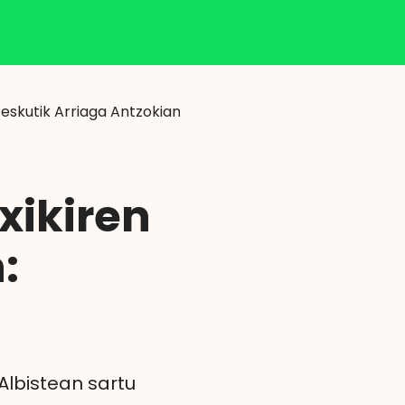
Klisk
eskutik Arriaga Antzokian irabazleak
xikiren
:
Albistean sartu