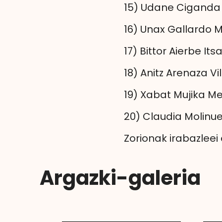
15) Udane Ciganda 
16) Unax Gallardo 
17) Bittor Aierbe Its
18) Anitz Arenaza Vil
19) Xabat Mujika M
20) Claudia Molinu
Zorionak irabazleei 
Argazki-galeria