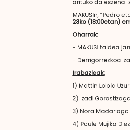
arituko da eszena-z
MAKUSIn, “Pedro et
23ko (18:00etan) e
Oharrak:
- MAKUSI taldea jar
- Derrigorrezkoa iz
Irabazleak:
1) Mattin Loiola Uzu
2) Izadi Gorostizag
3) Nora Madariaga
4) Paule Mujika Diez