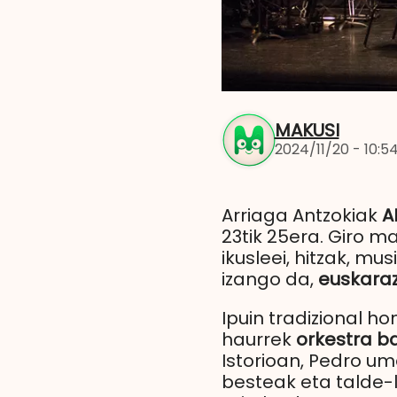
MAKUSI
2024/11/20 - 10:5
Arriaga Antzokiak
A
23tik 25era. Giro 
ikusleei, hitzak, mu
izango da,
euskara
Ipuin tradizional h
haurrek
orkestra b
Istorioan, Pedro um
besteak eta talde-l