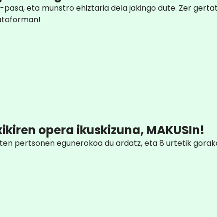
a-pasa, eta munstro ehiztaria dela jakingo dute. Zer gerta
lataforman!
ikiren opera ikuskizuna, MAKUSIn!
duten pertsonen egunerokoa du ardatz, eta 8 urtetik gorak