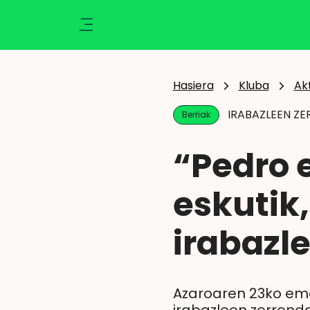
Ikusi
Kluba
Klisk
Aktualitatea
Hasiera
Kluba
Ak
Ekintzak
IRABAZLEEN Z
Berriak
Berriak
Zozketak
“Pedro 
Zorionak
Argazkiak
eskutik,
Abantailak
Eragiketaren emaitza
irabazl
Azaroaren 23ko eman