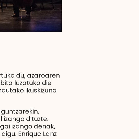
tuko du, azaroaren
ita luzatuko die
endutako ikuskizuna
aguntzarekin,
 izango dituzte.
 gai izango denak,
digu. Enrique Lanz