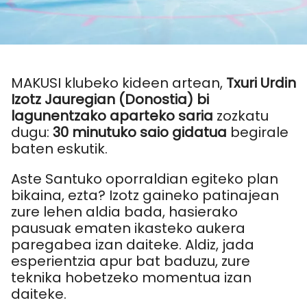
MAKUSI klubeko kideen artean,
Txuri Urdin
Izotz Jauregian (Donostia) bi
lagunentzako aparteko saria
zozkatu
dugu:
30 minutuko saio gidatua
begirale
baten eskutik.
Aste Santuko oporraldian egiteko plan
bikaina, ezta? Izotz gaineko patinajean
zure lehen aldia bada, hasierako
pausuak ematen ikasteko aukera
paregabea izan daiteke. Aldiz, jada
esperientzia apur bat baduzu, zure
teknika hobetzeko momentua izan
daiteke.