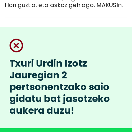
Hori guztia, eta askoz gehiago, MAKUSIn.
Txuri Urdin Izotz
Jauregian 2
pertsonentzako saio
gidatu bat jasotzeko
aukera duzu!