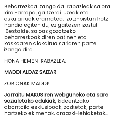
Beharrezkoa izango da irabazleak saiora
kirol-arropa, galtzerdi luzeak eta
eskularruak eramatea. Izotz-pistan hotz
handia egiten du, ez gaitezen izoztu!
Bestalde, saioaz gozatzeko
beharrezkoak diren patinen eta
kaskoaren alokairua sariaren parte
izango dira.
HONA HEMEN IRABAZLEA:
MADDI ALDAZ SAIZAR
ZORIONAK MADDI!
Jarraitu MAKUSIren webguneko eta sare
sozialetako edukiak,
kideentzako
abantaila esklusiboak, zozketak, parte
hartzeko ekimenak, argazki-lehiaketak...