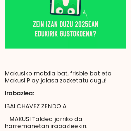
Makusiko motxila bat, frisbie bat eta
Makusi Play jolasa zozketatu dugu!
Irabazlea:
IBAI CHAVEZ ZENDOIA
- MAKUSI Taldea jarriko da
harremanetan irabazleekin.