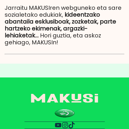
Jarraitu MAKUSIren webguneko eta sare
sozialetako edukiak,
kideentzako
abantaila esklusiboak, zozketak, parte
hartzeko ekimenak, argazki-
lehiaketak...
Hori guztia, eta askoz
gehiago, MAKUSIn!