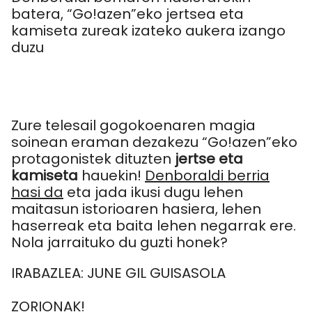
batera, “Go!azen”eko jertsea eta
kamiseta zureak izateko aukera izango
duzu
Zure telesail gogokoenaren magia
soinean eraman dezakezu “Go!azen”eko
protagonistek dituzten
jertse eta
kamiseta
hauekin!
Denboraldi berria
hasi da
eta jada ikusi dugu lehen
maitasun istorioaren hasiera, lehen
haserreak eta baita lehen negarrak ere.
Nola jarraituko du guzti honek?
IRABAZLEA: JUNE GIL GUISASOLA
ZORIONAK!