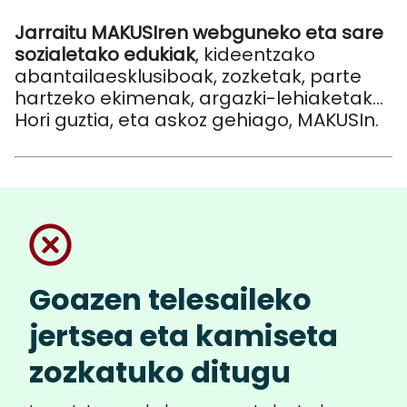
Jarraitu MAKUSIren webguneko eta sare
sozialetako edukiak
, kideentzako
abantailaesklusiboak, zozketak, parte
hartzeko ekimenak, argazki-lehiaketak...
Hori guztia, eta askoz gehiago, MAKUSIn.
Goazen telesaileko
jertsea eta kamiseta
zozkatuko ditugu