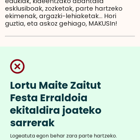
edukiak, kideentzako abantaila
esklusiboak, zozketak, parte hartzeko
ekimenak, argazki-lehiaketak... Hori
guztia, eta askoz gehiago, MAKUSIn!
Lortu Maite Zaitut
Festa Erraldoia
ekitaldira joateko
sarrerak
Logeatuta egon behar zara parte hartzeko.