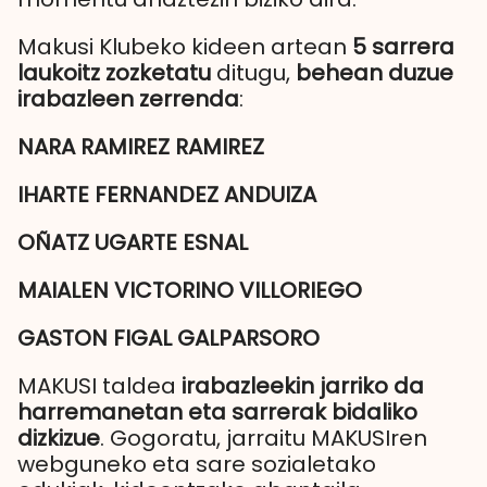
Makusi Klubeko kideen artean
5 sarrera
laukoitz zozketatu
ditugu,
behean duzue
irabazleen zerrenda
:
NARA RAMIREZ RAMIREZ
IHARTE FERNANDEZ ANDUIZA
OÑATZ UGARTE ESNAL
MAIALEN VICTORINO VILLORIEGO
GASTON FIGAL GALPARSORO
MAKUSI taldea
irabazleekin jarriko da
harremanetan eta sarrerak bidaliko
dizkizue
. Gogoratu, jarraitu MAKUSIren
webguneko eta sare sozialetako