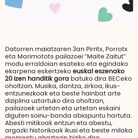
Datorren maiatzaren 3an Pirritx, Porrotx
eta Marimotots pailazoei “Maite Zaitut”
modu erraldoian esateko eta egindako
ekarpena eskertzeko
euskal eszenako
20 izen handitik gora
batuko dira BECeko
oholtzan
.
Musika, dantza, zirkoa, ikus-
entzunezkoak eta beste hainbat arte
diziplina uztartuko dira oholtzan,
pailazoek urtetan eta urtetan eskaini
diguten soinu-banda abiapuntu hartuta.
Abesti mitikoak entzun eta abestu,
argazki historikoak ikusi eta beste milaka
momentu ahaztezin biziko dira.