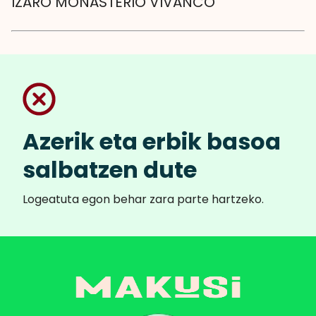
IZARO MONASTERIO VIVANCO
Azerik eta erbik basoa
salbatzen dute
Logeatuta egon behar zara parte hartzeko.