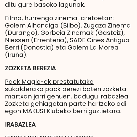
ditu gure basoko lagunak.
Filma, hurrengo zinema-aretoetan:
Golem Alhondiga (Bilbo), Zugaza Zinema
(Durango), Gorbeia Zinemak (Gasteiz),
Niessen (Errenteria), SADE Cines Antiguo
Berri (Donostia) eta Golem La Morea
(Iruña).
ZOZKETA BEREZIA
Pack Magic-ek prestatutako
sukalderako pack berezi baten zozketa
martxan jarri genuen, badugu irabazlea.
Zozketa gehiagotan parte hartzeko adi
egon MAKUSI Klubeko berri guztietara.
IRABAZLEA