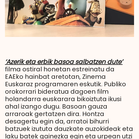
‘Azerik eta erbik basoa salbatzen dute’
filma ostiral honetan estreinatu da
EAEko hainbat aretotan, Zinema
Euskaraz programaren eskutik. Publiko
orokorrari bideratua dagoen film
holandarra euskarara bikoiztuta ikusi
ahal izango dugu. Basoan gauza
arraroak gertatzen dira. Hontza
desagertu egin da, arratoi bihurri
batzuek izututa dauzkate auzokideak eta
laku batek gainezka egin eta urpean utzi