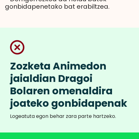
gonbidapenetako bat erabiltzea.
Zozketa Animedon
jaialdian Dragoi
Bolaren omenaldira
joateko gonbidapenak
Logeatuta egon behar zara parte hartzeko.