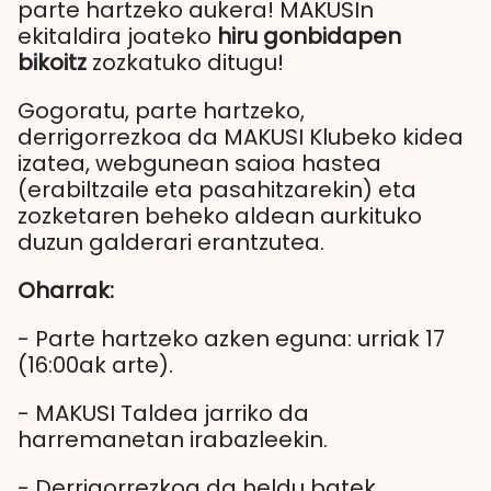
parte hartzeko aukera! MAKUSIn
ekitaldira joateko
hiru gonbidapen
bikoitz
zozkatuko ditugu!
Gogoratu, parte hartzeko,
derrigorrezkoa da MAKUSI Klubeko kidea
izatea, webgunean saioa hastea
(erabiltzaile eta pasahitzarekin) eta
zozketaren beheko aldean aurkituko
duzun galderari erantzutea.
Oharrak:
- Parte hartzeko azken eguna: urriak 17
(16:00ak arte).
- MAKUSI Taldea jarriko da
harremanetan irabazleekin.
- Derrigorrezkoa da heldu batek