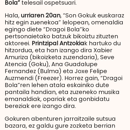
Bola”
telesail ospetsuari.
Hala,
urriaren 20an
, “Son Gokuk euskaraz
hitz egin zuenekoa” lelopean, omenaldia
egingo diete “Dragoi Bola”ko
pertsonaietako batzuk bikoiztu zituzten
aktoreei.
Printzipal Antzokia
k hartuko du
hitzordua, eta han izango dira Xabier
Amuriza (bikoizketa zuzendaria), Seve
Atencia (Goku), Ana Guadalupe
Fernandez (Bulma) eta Joxe Felipe
Auzmendi (Freezer). Horrez gain, “Dragoi
Bola”ren lehen atala eskainiko dute
pantaila handian, eta zuzeneko musika
emanaldiak, opariak eta gonbidatu
bereziak ere izango dira.
Gokuren abenturen jarraitzaile sutsua
bazara, ez galdu gure zozketa berrian