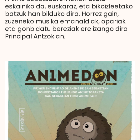
eskainiko da, euskaraz, eta bikoizleetako
batzuk han bilduko dira. Horrez gain,
zuzeneko musika emanaldiak, opariak
eta gonbidatu bereziak ere izango dira
Principal Antzokian.