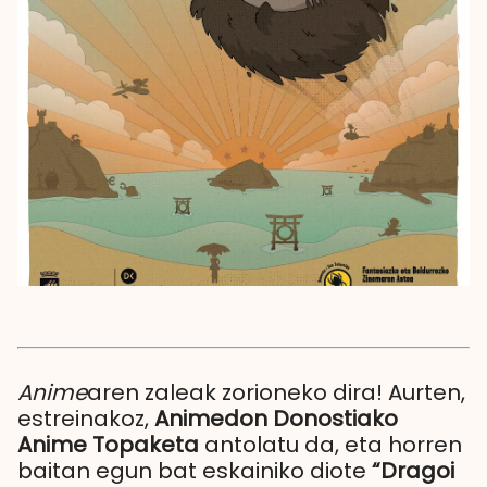
Anime
aren zaleak zorioneko dira! Aurten,
estreinakoz,
Animedon Donostiako
Anime Topaketa
antolatu da, eta horren
baitan egun bat eskainiko diote
“Dragoi