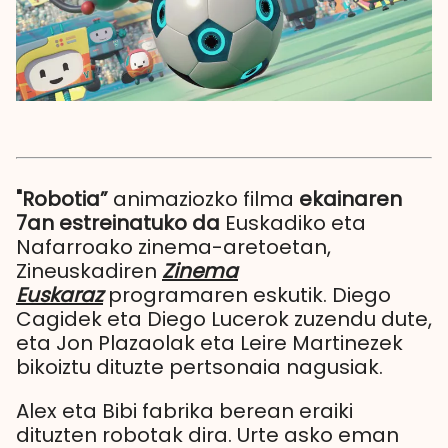
"Robotia”
animaziozko filma
ekainaren
7an estreinatuko da
Euskadiko eta
Nafarroako zinema-aretoetan,
Zineuskadiren
Zinema
Euskaraz
programaren eskutik. Diego
Cagidek eta Diego Lucerok zuzendu dute,
eta Jon Plazaolak eta Leire Martinezek
bikoiztu dituzte pertsonaia nagusiak.
Alex eta Bibi fabrika berean eraiki
dituzten robotak dira. Urte asko eman