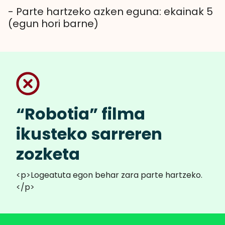
- Parte hartzeko azken eguna: ekainak 5
(egun hori barne)
“Robotia” filma
ikusteko sarreren
zozketa
<p>Logeatuta egon behar zara parte hartzeko.
</p>