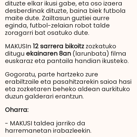
dituzte elkar ikusi gabe, eta oso izaera
desberdinak dituzte, baina biek futbola
maite dute. Zailtasun guztiei aurre
eginda, futbol-zelaian robot talde
zoragarri bat osatuko dute.
MAKUSIn
12
sarrera bikoitz
zozkatuko
ditugu
ekainaren 8an
(larunbata) filma
euskaraz eta pantaila handian ikusteko.
Gogoratu, parte hartzeko zure
erabiltzaile eta pasahitzarekin saioa hasi
eta zozketaren beheko aldean aurkituko
duzun galderari erantzun.
Oharra:
- MAKUSI taldea jarriko da
harremanetan irabazleekin.