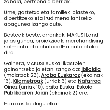
zabala, pertsonaia berriak…
Ume, gaztetxo eta familiek jolasteko,
dibertitzeko eta irudimena lantzeko
abagunea izango dute.
Besteak beste, erronkak, MAKUSI Land
jolas gunea, proiekzioak, merchandising
salmenta eta photocall-a antolatuko
dira.
Gainera, MAKUSI euskal ikastolen
gainontzeko jaietan izango da:
Ibilaldia
(maiatzak 26),
Araba Euskaraz
(ekainak
16),
Kilometroak
(urriak 6) eta
Nafarroa
Oinez
(urriak 10), baita
Euskal Eskola
Publikoaren Jaian
(ekainak 2) ere.
Han ikusiko dugu elkar!