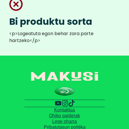
Bi produktu sorta
<p>Logeatuta egon behar zara parte
hartzeko</p>
Kontaktua
Ohiko galderak
Lege oharra
Pribatutasun politika