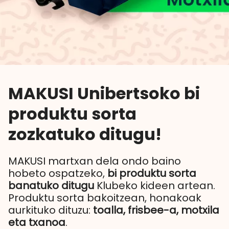
MAKUSI Unibertsoko bi
produktu sorta
zozkatuko ditugu!
MAKUSI martxan dela ondo baino
hobeto ospatzeko,
bi produktu sorta
banatuko ditugu
Klubeko kideen artean.
Produktu sorta bakoitzean, honakoak
aurkituko dituzu:
toalla, frisbee-a, motxila
eta txanoa
.