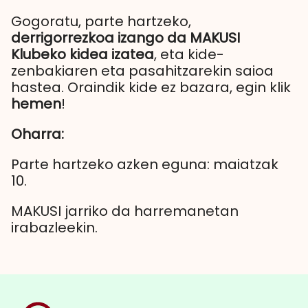
Gogoratu, parte hartzeko,
derrigorrezkoa izango da MAKUSI
Klubeko kidea izatea
, eta kide-
zenbakiaren eta pasahitzarekin saioa
hastea. Oraindik kide ez bazara, egin klik
hemen
!
Oharra:
Parte hartzeko azken eguna: maiatzak
10.
MAKUSI jarriko da harremanetan
irabazleekin.