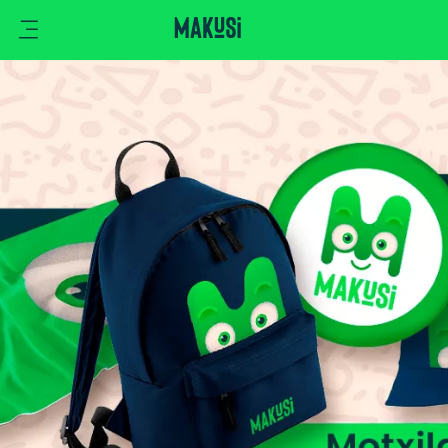
Ikusi
Kluba
Klisk