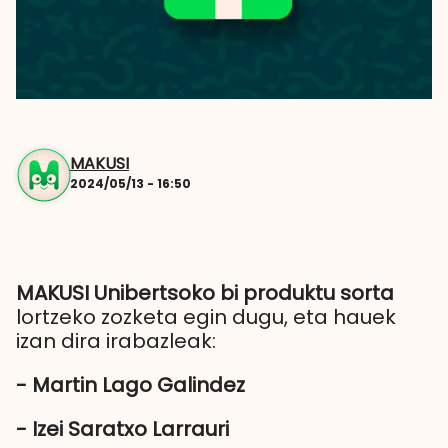
MAKUSI
2024/05/13 - 16:50
MAKUSI Unibertsoko bi produktu sorta
lortzeko zozketa egin dugu, eta hauek
izan dira irabazleak:
- Martin Lago Galindez
- Izei Saratxo Larrauri