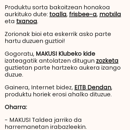
Produktu sorta bakoitzean honakoa
aurkituko dute:
toalla
,
frisbee-a
,
motxila
eta
txanoa
.
Zorionak bioi eta eskerrik asko parte
hartu duzuen guztioi!
Gogoratu,
MAKUSI Klubeko kide
izateagatik antolatzen ditugun
zozketa
guztietan parte hartzeko aukera izango
duzue.
Gainera, Internet bidez,
EITB Dendan
,
produktu horiek erosi ahalko dituzue.
Oharra:
- MAKUSI Taldea jarriko da
harremanetan irabazleekin.