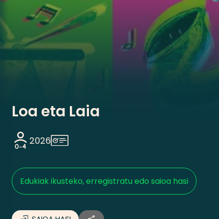
Loa eta Laia
2026
Partekatu
Edukiak ikusteko, erregistratu edo saioa hasi
Loa eta Laia
SAIOA HASI