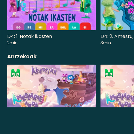
D4: 1. Notak ikasten
D4: 2. Amestu,
2min
3min
Antzekoak