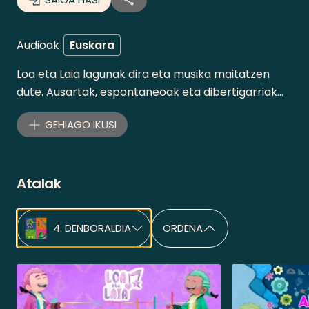
KOPIATU ESTEKA
Audioak
Euskara
Loa eta Laia lagunak dira eta musika maitatzen
dute. Ausartak, espontaneoak eta dibertigarriak
dira. Azkarrak eta sortzaileak, erronka guztiak
GEHIAGO IKUSI
pasioz, adorez, ilusioz eta elkarlanean eramaten
dituzte aurrera.
Atalak
4. DENBORALDIA
ORDENA