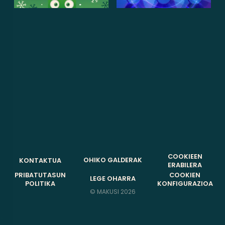
COOKIEEN
OHIKO GALDERAK
KONTAKTUA
ERABILERA
PRIBATUTASUN
COOKIEN
LEGE OHARRA
POLITIKA
KONFIGURAZIOA
©
MAKUSI 2026