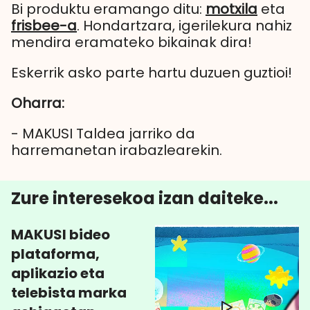
Bi produktu eramango ditu:
motxila
eta
frisbee-a
. Hondartzara, igerilekura nahiz
mendira eramateko bikainak dira!
Eskerrik asko parte hartu duzuen guztioi!
Oharra:
- MAKUSI Taldea jarriko da
harremanetan irabazlearekin.
Zure interesekoa izan daiteke...
MAKUSI bideo
plataforma,
aplikazio eta
telebista marka