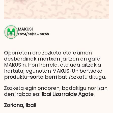
MAKUSI
2024/08/16 - 08:59
Oporretan ere zozketa eta ekimen
desberdinak martxan jartzen ari gara
MAKUSIn. Hori horrela, eta uda aitzakia
hartuta, egunotan MAKUSI Unibertsoko
produktu-sorta berri bat
zozkatu ditugu.
Zozketa egin ondoren, badakigu nor izan
den irabazlea:
Ibai Lizarralde Agote
.
Zoriona, Ibai!