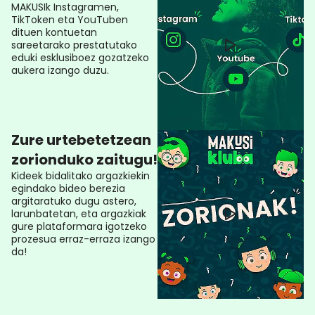
MAKUSIk Instagramen,
TikToken eta YouTuben
dituen kontuetan
sareetarako prestatutako
eduki esklusiboez gozatzeko
aukera izango duzu.
Zure urtebetetzean
zorionduko zaitugu!
Kideek bidalitako argazkiekin
egindako bideo berezia
argitaratuko dugu astero,
larunbatetan, eta argazkiak
gure plataformara igotzeko
prozesua erraz-erraza izango
da!