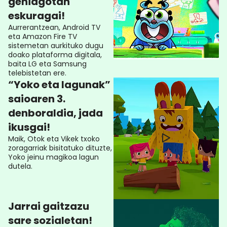
gehiagotan
eskuragai!
Aurrerantzean, Android TV
eta Amazon Fire TV
sistemetan aurkituko dugu
doako plataforma digitala,
baita LG eta Samsung
telebistetan ere.
“Yoko eta lagunak”
saioaren 3.
denboraldia, jada
ikusgai!
Maik, Otok eta Vikek txoko
zoragarriak bisitatuko dituzte,
Yoko jeinu magikoa lagun
dutela.
Jarrai gaitzazu
sare sozialetan!