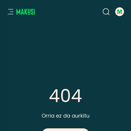
404
Orria ez da aurkitu