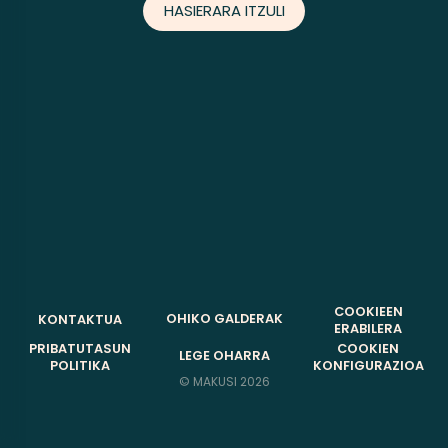
HASIERARA ITZULI
COOKIEEN
OHIKO GALDERAK
KONTAKTUA
ERABILERA
PRIBATUTASUN
COOKIEN
LEGE OHARRA
POLITIKA
KONFIGURAZIOA
©
MAKUSI 2026